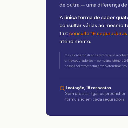
de outra — uma diferença d
A única forma de saber qual 
consultar várias ao mesmo 
faz:
consulta 18 seguradoras
atendimento.
Os valores mostrados referem-se a cotaç
entre seguradoras — como assistência 24h,
nossos corretores durante o atendimento.
1 cotação, 18 respostas
Sem precisar ligar ou preencher
formulário em cada seguradora