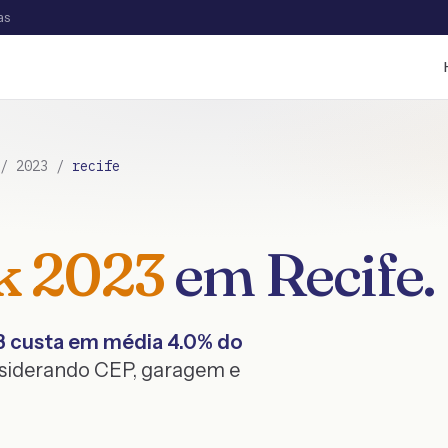
as
/
2023
/
recife
k
2023
em
Recife
.
3
custa em média
4.0
% do
nsiderando CEP, garagem e