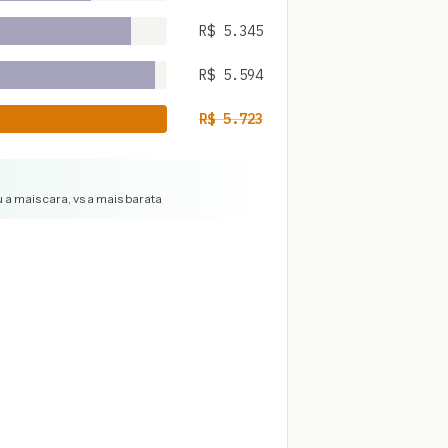
R$
5.345
R$
5.594
R$
5.723
 a mais cara, vs a mais barata