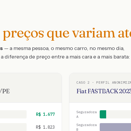
preços que variam a
os
— a mesma pessoa, o mesmo carro, no mesmo dia,
a diferença de preço entre a mais cara e a mais barata:
CASO
2
· PERFIL ANONIMIZ
/
PE
Fiat
FASTBACK
202
Seguradora
R$
1.677
A
Seguradora
R$
1.823
B