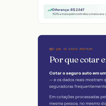
Diferença: R$
2.547
152
% a mais quem contratou a mais cara, 
O QUE OS DADOS MOSTRAM
Por que cotar
Cotar o seguro auto em um
— e os dados reais mostram q
seguradoras frequentement
Em cotações processadas p
mesma pessoa, no mesmo dia