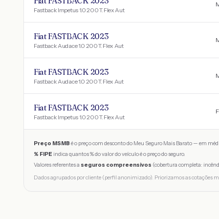
Fiat FASTBACK 2023
M
Fastback Impetus 1.0 200 T. Flex Aut
Fiat FASTBACK 2023
M
Fastback Audace 1.0 200 T. Flex Aut
Fiat FASTBACK 2023
M
Fastback Audace 1.0 200 T. Flex Aut
Fiat FASTBACK 2023
F
Fastback Impetus 1.0 200 T. Flex Aut
Preço MSMB
é o preço com desconto do Meu Seguro Mais Barato — em médi
% FIPE
indica quantos % do valor do veículo é o preço do seguro.
Valores referentes a
seguros compreensivos
(cobertura completa: incênd
Dados agrupados por cliente (perfil anonimizado). Priorizamos as cotações m