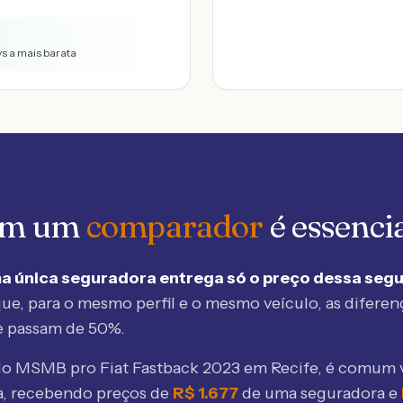
vs a mais barata
 em um
comparador
é essenci
a única seguradora entrega só o preço dessa seg
ue, para o mesmo perfil e o mesmo veículo, as diferen
e passam de 50%.
elo MSMB
pro Fiat Fastback 2023 em Recife
, é comum 
, recebendo preços de
R$
1.677
de uma seguradora e