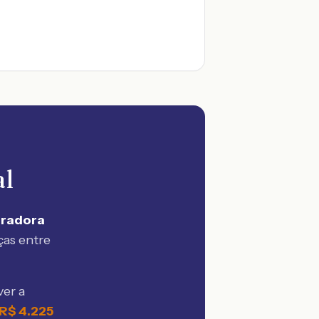
al
uradora
ças entre
ver a
R$
4.225