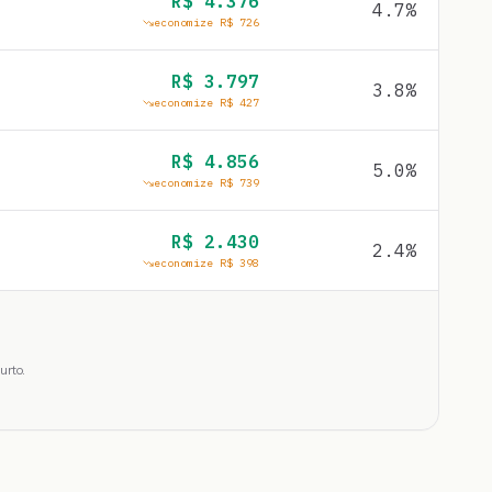
R$
4.376
4.7
%
economize R$
726
R$
3.797
3.8
%
economize R$
427
R$
4.856
5.0
%
economize R$
739
R$
2.430
2.4
%
economize R$
398
urto.