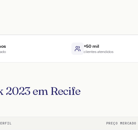
nos
+50 mil
cado
clientes atendidos
k 2023 em Recife
PERFIL
PREÇO MERCADO