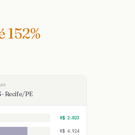
té
152
%
ADO
3
·
Recife
/
PE
R$
2.823
R$
4.924