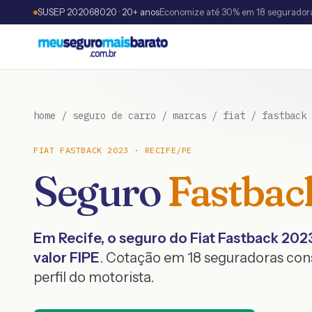
SUSEP 202068020 · 20+ anos
Economize até 30% em 18 segurador
home
/
seguro de carro
/
marcas
/
fiat
/
fastback
FIAT
FASTBACK
2023
·
RECIFE
/
PE
Seguro
Fastbac
Em
Recife
, o seguro do
Fiat
Fastback
202
valor FIPE
. Cotação em 18 seguradoras co
perfil do motorista.