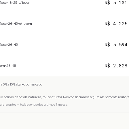
R$
5.101
asc · 18-25 · c/ jovem
R$
4.225
asc · 26-45 · c/ jovem
R$
5.594
asc · 26-45
R$
2.828
em · 26-45
a 5% a 15% abaixo do mercado.
io, colisão, danos da natureza, roubo e furto). Não consideramos seguros de somente roubo/f
ais recentes — todas dentro dos últimos 7 meses.