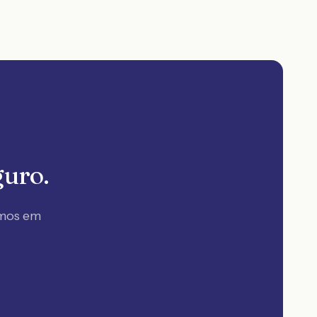
guro.
amos em