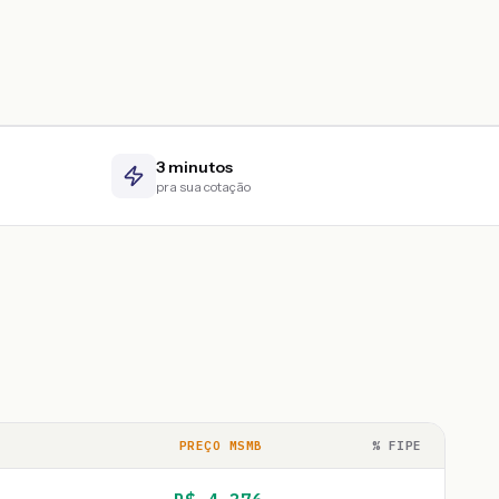
3 minutos
pra sua cotação
PREÇO MSMB
% FIPE