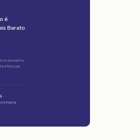
o é
is Barato
tura acessória
a é feita por
%
 primeira