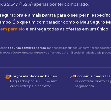
e R$
2.547
(
152
%) apenas por ter comparado.
seguradora é a mais barata para o seu perfil específic
tempo. É o que um comparador como o Meu Seguro Ma
 em paralelo
e entrega todas as ofertas em um único
ões de
seguros compreensivos
, mas podem refletir pequenas variações de cober
 reposição de vidros, carro reserva e franquias. A análise detalhada de cada propost
Preços idênticos ao balcão
Economia média 30
Regulados por SUSEP — sem
vs contratar direto na
custo extra pelo corretor
seguradora