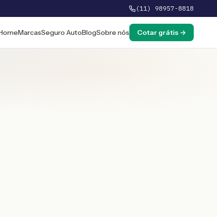
(11) 98957-8818
Home
Marcas
Seguro Auto
Blog
Sobre nós
Cotar grátis →