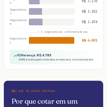
R$
3.178
I
Seguradora
R$
3.432
J
Seguradora
R$
3.474
K
... +
1
seguradoras intermediárias
Seguradora
R$
6.831
L
Diferença: R$
4.783
234
% a mais quem contratou a mais cara, vs a mais barata
O QUE OS DADOS MOSTRAM
Por que cotar em um