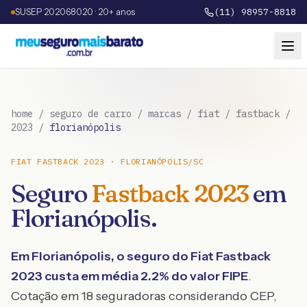
SUSEP 202068020 · 20+ anos
(11) 98957-8818
home
/
seguro de carro
/
marcas
/
fiat
/
fastback
/
2023
/
florianópolis
FIAT
FASTBACK
2023
·
FLORIANÓPOLIS
/
SC
Seguro
Fastback
2023
em
Florianópolis
.
Em
Florianópolis
, o seguro do
Fiat
Fastback
2023
custa em média
2.2
% do valor FIPE
.
Cotação em 18 seguradoras considerando CEP,