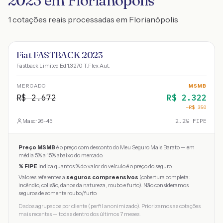
2023 em Florianópolis
1 cotações reais processadas em Florianópolis
Fiat FASTBACK 2023
Fastback Limited Ed.1.3 270 T.Flex Aut.
MERCADO
MSMB
R$
2.672
R$
2.322
−R$
350
Masc · 26-45
2.2
% FIPE
Preço MSMB
é o preço com desconto do Meu Seguro Mais Barato — em
média 5% a 15% abaixo do mercado.
% FIPE
indica quantos % do valor do veículo é o preço do seguro.
Valores referentes a
seguros compreensivos
(cobertura completa:
incêndio, colisão, danos da natureza, roubo e furto). Não consideramos
seguros de somente roubo/furto.
Dados agrupados por cliente (perfil anonimizado). Priorizamos as cotações
mais recentes — todas dentro dos últimos 7 meses.