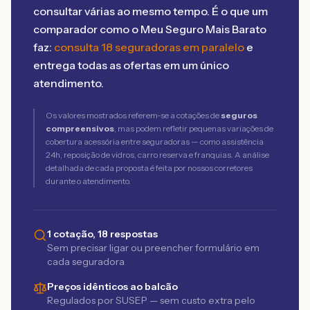
consultar várias ao mesmo tempo. É o que um
comparador como o Meu Seguro Mais Barato
faz:
consulta 18 seguradoras em paralelo
e
entrega todas as ofertas em um único
atendimento.
Os valores mostrados referem-se a cotações de
seguros
compreensivos
, mas podem refletir pequenas variações de
cobertura acessória entre seguradoras — como assistência
24h, reposição de vidros, carro reserva e franquias. A análise
detalhada de cada proposta é feita por nossos corretores
durante o atendimento.
1 cotação, 18 respostas
Sem precisar ligar ou preencher formulário em
cada seguradora
Preços idênticos ao balcão
Regulados por SUSEP — sem custo extra pelo