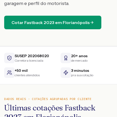
garagem e perfil do motorista.
Cotar
Fastback
2023
em
Florianópolis
SUSEP 202068020
20+ anos
Corretora licenciada
de mercado
+50 mil
3 minutos
clientes atendidos
pra sua cotação
DADOS REAIS · COTAÇÕES AGRUPADAS POR CLIENTE
Últimas cotações Fastback