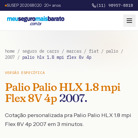
SUSEP 202068020 · 20+ anos
(11) 98957-8818
home
/
seguro de carro
/
marcas
/
fiat
/
palio
/
2007
/
palio hlx 1.8 mpi flex 8v 4p
VERSÃO ESPECÍFICA
Palio
Palio HLX 1.8 mpi
Flex 8V 4p
2007
.
Cotação personalizada pra
Palio
Palio HLX 1.8 mpi
Flex 8V 4p
2007
em 3 minutos.