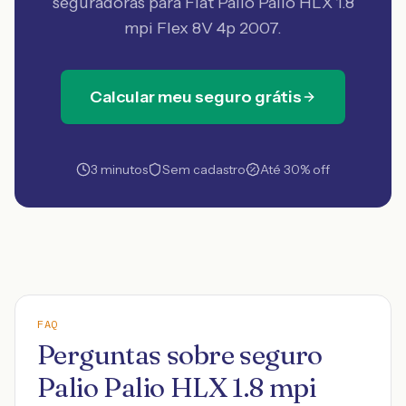
seguradoras
para Fiat Palio Palio HLX 1.8
mpi Flex 8V 4p 2007
.
Calcular meu seguro grátis
3 minutos
Sem cadastro
Até 30% off
FAQ
Perguntas sobre seguro
Palio Palio HLX 1.8 mpi