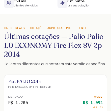
+50 mil
3 minutos
clientes atendidos
pra sua cotação
DADOS REAIS · COTAÇÕES AGRUPADAS POR CLIENTE
Últimas cotações — Palio Palio
1.0 ECONOMY Fire Flex 8V 2p
2014
1 clientes diferentes que cotaram esta versão específica
Fiat PALIO 2014
Palio 1.0 ECONOMY Fire Flex 8V 2p
MERCADO
MSMB
R$
1.205
R$
1.092
−R$
113