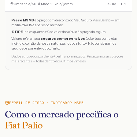
Uberlândia
/
MG
Masc · 18-25 · c/ jovem
4.8
% FIPE
Preço MSMB
é o preço com desconto do Meu Seguro Mais Barato — em
média 5% a 15% abaixo do mercado.
% FIPE
indica quantos % do valor do veículo é o preço do seguro.
Valores referentes a
seguros compreensivos
(cobertura completa:
incêndio, colisão, danos da natureza, roubo e furto). Não consideramos
seguros de somente roubo/furto.
Dados agrupados por cliente (perfil anonimizado). Priorizamos as cotações
mais recentes — todas dentro dos últimos 7 meses.
PERFIL DE RISCO · INDICADOR MSMB
Como o mercado precifica o
Fiat Palio