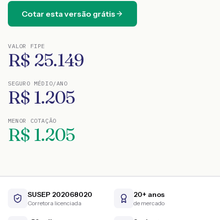
Cotar esta versão grátis
VALOR FIPE
R$
25.149
SEGURO MÉDIO/ANO
R$
1.205
MENOR COTAÇÃO
R$
1.205
SUSEP 202068020
20+ anos
Corretora licenciada
de mercado