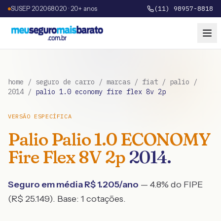
SUSEP 202068020 · 20+ anos
(11) 98957-8818
home
/
seguro de carro
/
marcas
/
fiat
/
palio
/
2014
/
palio 1.0 economy fire flex 8v 2p
VERSÃO ESPECÍFICA
Palio
Palio 1.0 ECONOMY
Fire Flex 8V 2p
2014
.
Seguro em média R$
1.205
/ano
— 4.8% do FIPE
(R$ 25.149)
. Base:
1
cotações.