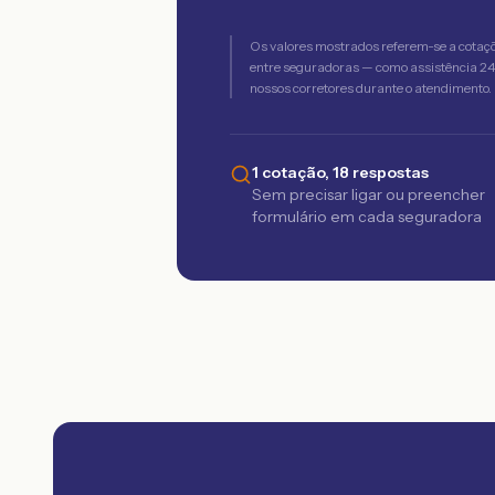
Os valores mostrados referem-se a cotaç
entre seguradoras — como assistência 24h,
nossos corretores durante o atendimento.
1 cotação, 18 respostas
Sem precisar ligar ou preencher
formulário em cada seguradora