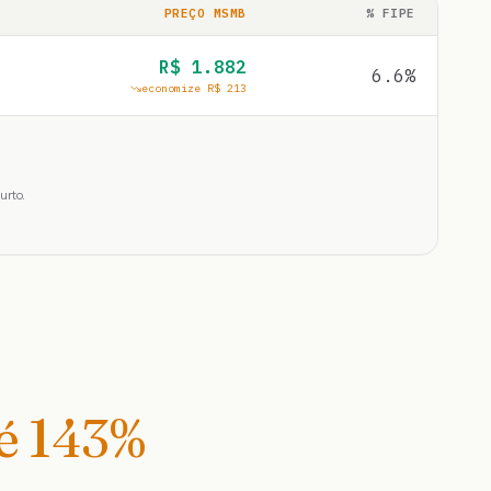
PREÇO MSMB
% FIPE
R$
1.882
6.6
%
economize R$
213
urto.
té
143
%