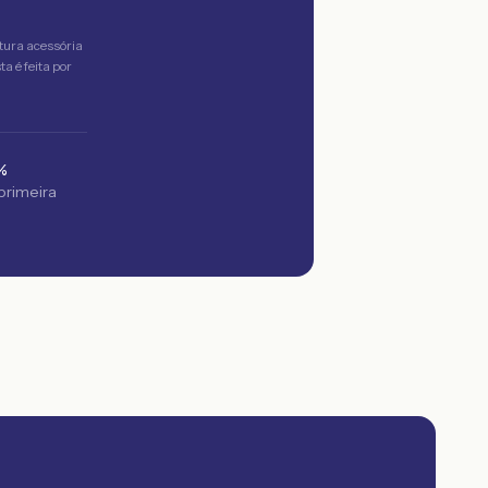
tura acessória
a é feita por
%
 primeira