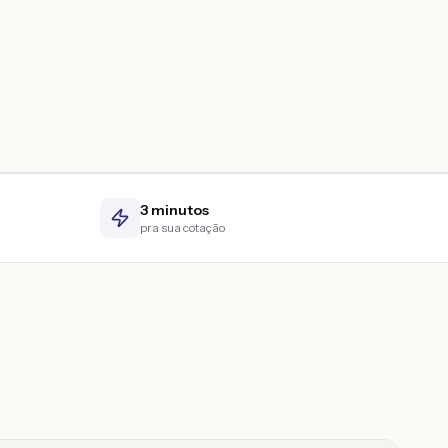
3 minutos
pra sua cotação