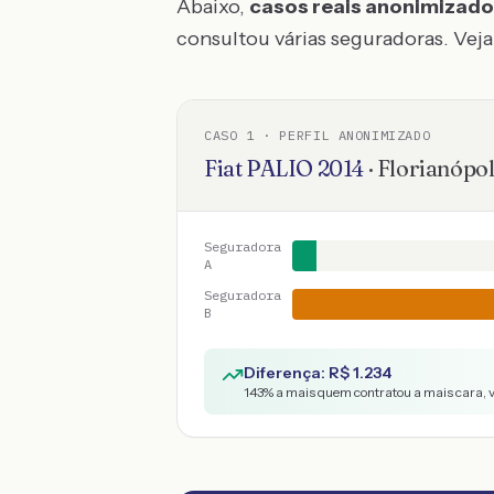
Abaixo,
casos reais anonimizad
consultou várias seguradoras. Veja 
CASO
1
· PERFIL ANONIMIZADO
Fiat
PALIO
2014
·
Florianópol
Seguradora
A
Seguradora
B
Diferença: R$
1.234
143
% a mais quem contratou a mais cara, 