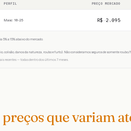
PERFIL
PREÇO MERCADO
R$
2.095
Masc · 18-25
a 5% a 15% abaixo do mercado.
io, colisão, danos da natureza, roubo e furto). Não consideramos seguros de somente roubo/f
ais recentes — todas dentro dos últimos 7 meses.
preços que variam a