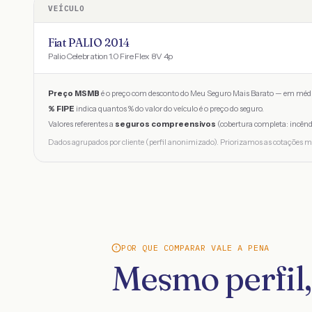
VEÍCULO
Fiat PALIO 2014
Palio Celebration 1.0 Fire Flex 8V 4p
Preço MSMB
é o preço com desconto do Meu Seguro Mais Barato — em médi
% FIPE
indica quantos % do valor do veículo é o preço do seguro.
Valores referentes a
seguros compreensivos
(cobertura completa: incênd
Dados agrupados por cliente (perfil anonimizado). Priorizamos as cotações m
POR QUE COMPARAR VALE A PENA
Mesmo perfil,