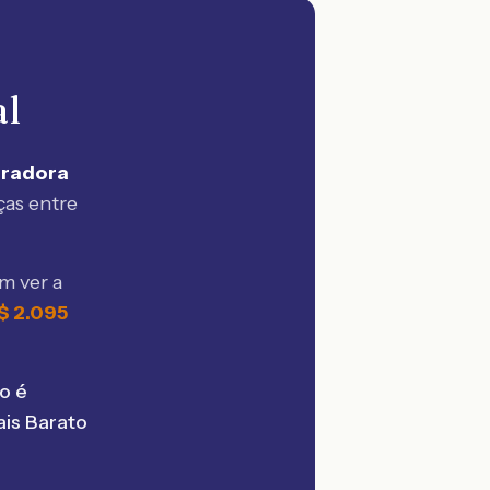
al
uradora
ças entre
m ver a
$
2.095
o é
is Barato