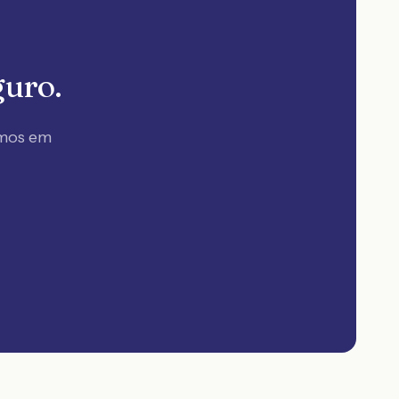
guro.
amos em