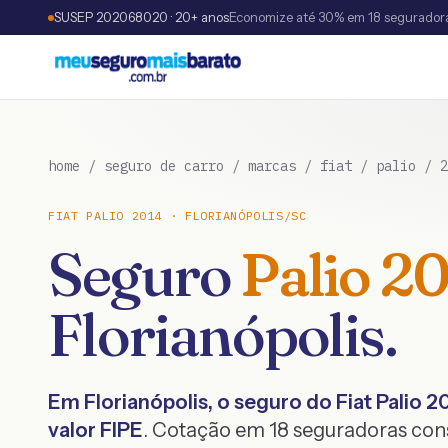
SUSEP 202068020 · 20+ anos
Economize até 30% em 18 segurador
home
/
seguro de carro
/
marcas
/
fiat
/
palio
/
2
FIAT
PALIO
2014
·
FLORIANÓPOLIS
/
SC
Seguro
Palio
20
Florianópolis
.
Em
Florianópolis
, o seguro do
Fiat
Palio
2
valor FIPE
. Cotação em 18 seguradoras co