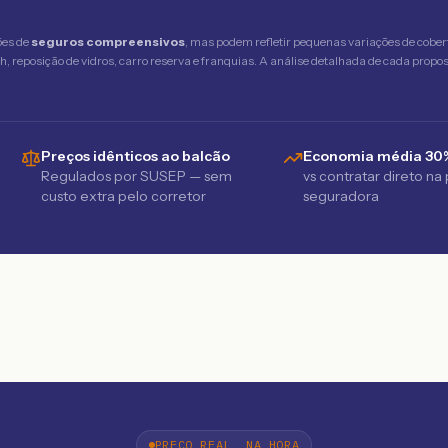
ões de
seguros compreensivos
, mas podem refletir pequenas variações de cober
 reposição de vidros, carro reserva e franquias. A análise detalhada de cada propost
Preços idênticos ao balcão
Economia média 30
Regulados por SUSEP — sem
vs contratar direto na
custo extra pelo corretor
seguradora
PREÇO REAL, NA HORA