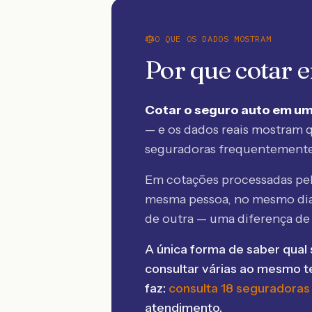
O QUE OS DADOS MOSTRAM
Por que cotar
Cotar o seguro auto em um
— e os dados reais mostram q
seguradoras frequentement
Em cotações processadas p
mesma pessoa, no mesmo dia
de outra — uma diferença d
A única forma de saber qual 
consultar várias ao mesmo 
faz:
consulta 18 seguradoras
atendimento.