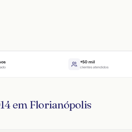
nos
+50 mil
cado
clientes atendidos
014 em Florianópolis