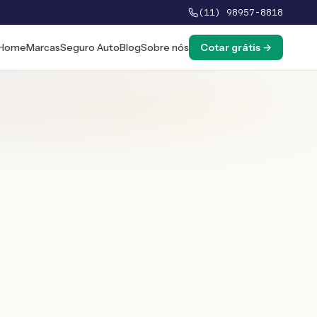
(11) 98957-8818
Home
Marcas
Seguro Auto
Blog
Sobre nós
Cotar grátis →