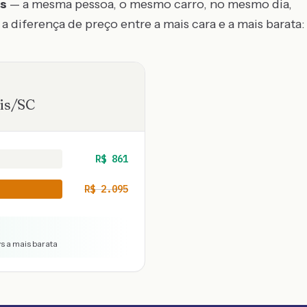
os
— a mesma pessoa, o mesmo carro, no mesmo dia,
a diferença de preço entre a mais cara e a mais barata:
is
/
SC
R$
861
R$
2.095
vs a mais barata