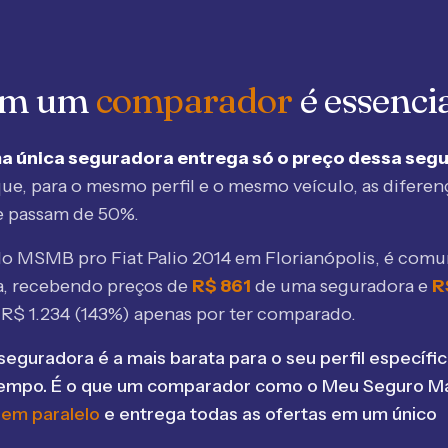
 em um
comparador
é essenci
a única seguradora entrega só o preço dessa seg
ue, para o mesmo perfil e o mesmo veículo, as diferen
e passam de 50%.
elo MSMB
pro Fiat Palio 2014 em Florianópolis
, é comu
, recebendo preços de
R$
861
de uma seguradora e
R
e R$
1.234
(
143
%) apenas por ter comparado.
seguradora é a mais barata para o seu perfil específic
tempo. É o que um comparador como o Meu Seguro Ma
 em paralelo
e entrega todas as ofertas em um único