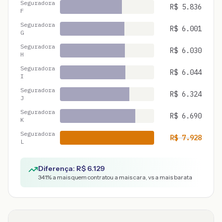
Seguradora
R$
5.836
F
Seguradora
R$
6.001
G
Seguradora
R$
6.030
H
Seguradora
R$
6.044
I
Seguradora
R$
6.324
J
Seguradora
R$
6.690
K
Seguradora
R$
7.928
L
Diferença: R$
6.129
341
% a mais quem contratou a mais cara, vs a mais barata