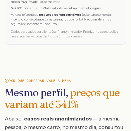
média 5% a 15% abaixo do mercado.
% FIPE
indica quantos % do valor do veículo é o preço do seguro.
Valores referentes a
seguros compreensivos
(cobertura completa:
incêndio, colisão, danos da natureza, roubo e furto). Não consideramos
seguros de somente roubo/furto.
Dados agrupados por cliente (perfil anonimizado). Priorizamos as cotações
mais recentes — todas dentro dos últimos 7 meses.
POR QUE COMPARAR VALE A PENA
Mesmo perfil,
preços que
variam até
341
%
Abaixo,
casos reais anonimizados
— a mesma
pessoa, o mesmo carro, no mesmo dia, consultou