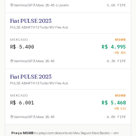
Valinhos
/
SP
Masc · 26-45 · c/ jovem
5.6
% FIPE
Fiat PULSE 2023
PULSE ABARTH 1.3 Turbo 16V Flex Aut.
MERCADO
MSMB
R$
5.400
R$
4.995
−R$
405
Valinhos
/
SP
Masc · 26-45
4.3
% FIPE
Fiat PULSE 2023
PULSE ABARTH 1.3 Turbo 16V Flex Aut.
MERCADO
MSMB
R$
6.001
R$
5.468
−R$
533
Valinhos
/
SP
Masc · 26-45
4.8
% FIPE
Preço MSMB
é o preço com desconto do Meu Seguro Mais Barato — em