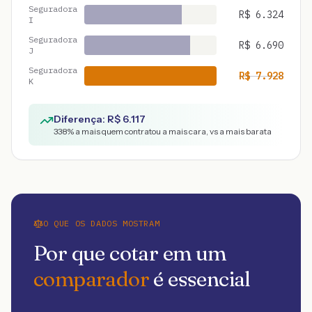
Seguradora
R$
6.324
I
Seguradora
R$
6.690
J
Seguradora
R$
7.928
K
Diferença: R$
6.117
338
% a mais quem contratou a mais cara, vs a mais barata
O QUE OS DADOS MOSTRAM
Por que cotar em um
comparador
é essencial