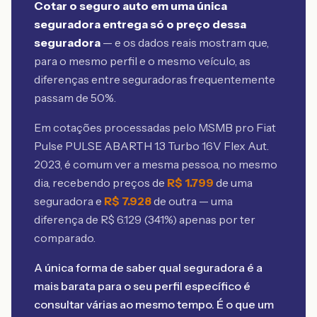
Cotar o seguro auto em uma única
seguradora entrega só o preço dessa
seguradora
— e os dados reais mostram que,
para o mesmo perfil e o mesmo veículo, as
diferenças entre seguradoras frequentemente
passam de 50%.
Em cotações processadas pelo MSMB
pro Fiat
Pulse PULSE ABARTH 1.3 Turbo 16V Flex Aut.
2023
, é comum ver a mesma pessoa, no mesmo
dia, recebendo preços de
R$
1.799
de uma
seguradora e
R$
7.928
de outra — uma
diferença de R$
6.129
(
341
%) apenas por ter
comparado.
A única forma de saber qual seguradora é a
mais barata para o seu perfil específico é
consultar várias ao mesmo tempo. É o que um