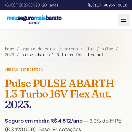
SUSEP 202068020 · 20+ anos
(11) 98957-8818
home
/
seguro de carro
/
marcas
/
fiat
/
pulse
/
2023
/
pulse abarth 1.3 turbo 16v flex aut.
VERSÃO ESPECÍFICA
Pulse
PULSE ABARTH
1.3 Turbo 16V Flex Aut.
2023
.
Seguro em média R$
4.812
/ano
— 3.9% do FIPE
(R$ 123.068)
. Base:
91
cotações.