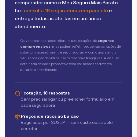
comparador como o Meu Seguro Mais Barato
faz:
consulta 18 seguradoras em paralelo
e
entrega todas as ofertas em um único
atendimento.
Os valores mostrados referem-se a cotações de
seguros
compreensivos
, mas podem refletir pequenas variações de
cobertura acessória entre seguradoras — como assistência
24h, reposição de vidros, carro reserva e franquias. A análise
detalhada de cada proposta é feita por nossos corretores
durante o atendimento.
1 cotação, 18 respostas
Sem precisar ligar ou preencher formulário em
cada seguradora
Preços idênticos ao balcão
Regulados por SUSEP — sem custo extra pelo
corretor