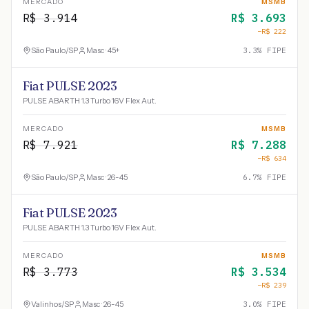
MERCADO
MSMB
R$
3.914
R$
3.693
−R$
222
São Paulo
/
SP
Masc · 45+
3.3
% FIPE
Fiat PULSE 2023
PULSE ABARTH 1.3 Turbo 16V Flex Aut.
MERCADO
MSMB
R$
7.921
R$
7.288
−R$
634
São Paulo
/
SP
Masc · 26-45
6.7
% FIPE
Fiat PULSE 2023
PULSE ABARTH 1.3 Turbo 16V Flex Aut.
MERCADO
MSMB
R$
3.773
R$
3.534
−R$
239
Valinhos
/
SP
Masc · 26-45
3.0
% FIPE