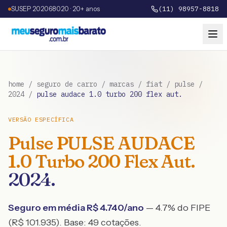
SUSEP 202068020 · 20+ anos
(11) 98957-8818
home
/
seguro de carro
/
marcas
/
fiat
/
pulse
/
2024
/
pulse audace 1.0 turbo 200 flex aut.
VERSÃO ESPECÍFICA
Pulse
PULSE AUDACE
1.0 Turbo 200 Flex Aut.
2024
.
Seguro em média R$
4.740
/ano
— 4.7% do FIPE
(R$ 101.935)
. Base:
49
cotações.