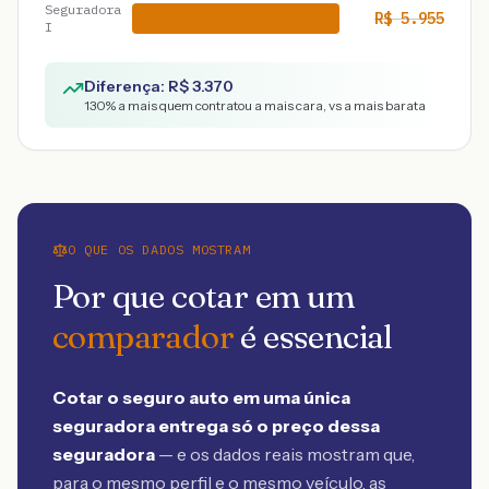
Seguradora
R$
5.955
I
Diferença: R$
3.370
130
% a mais quem contratou a mais cara, vs a mais barata
O QUE OS DADOS MOSTRAM
Por que cotar em um
comparador
é essencial
Cotar o seguro auto em uma única
seguradora entrega só o preço dessa
seguradora
— e os dados reais mostram que,
para o mesmo perfil e o mesmo veículo, as