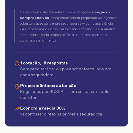
Os valores mostrados referem-se a cotações de
seguros
compreensivos
, mas podem refletir pequenas variações de
cobertura acessória entre seguradoras — como assistência
24h, reposição de vidros, carro reserva e franquias. A análise
detalhada de cada proposta é feita por nossos corretores
durante o atendimento.
1 cotação, 18 respostas
Sem precisar ligar ou preencher formulário em
cada seguradora
Preços idênticos ao balcão
Regulados por SUSEP — sem custo extra pelo
corretor
Economia média 30%
vs contratar direto na primeira seguradora