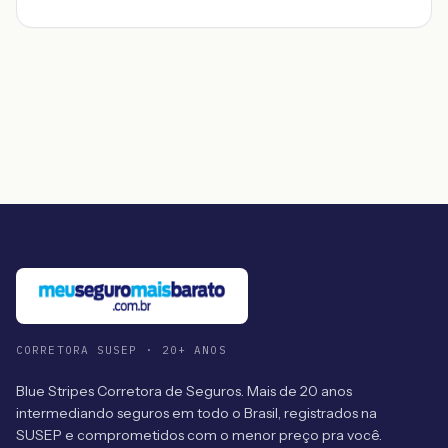
CORRETORA SUSEP · 20+ ANOS
Blue Stripes Corretora de Seguros. Mais de 20 anos
intermediando seguros em todo o Brasil, registrados na
SUSEP e comprometidos com o menor preço pra você.