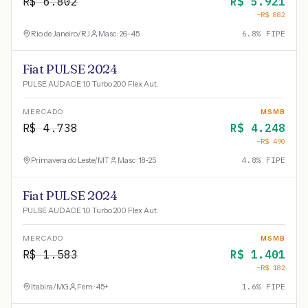
R$
6.802
R$
5.921
−R$
882
Rio de Janeiro
/
RJ
Masc · 26-45
6.8
% FIPE
Fiat PULSE 2024
PULSE AUDACE 1.0 Turbo 200 Flex Aut.
MERCADO
MSMB
R$
4.738
R$
4.248
−R$
490
Primavera do Leste
/
MT
Masc · 18-25
4.8
% FIPE
Fiat PULSE 2024
PULSE AUDACE 1.0 Turbo 200 Flex Aut.
MERCADO
MSMB
R$
1.583
R$
1.401
−R$
182
Itabira
/
MG
Fem · 45+
1.6
% FIPE