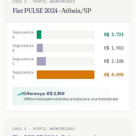
CASO
1
· PERFIL ANONIMIZADO
Fiat
PULSE
2024
·
Atibaia
/
SP
Seguradora
R$
1.731
A
Seguradora
R$
1.983
B
Seguradora
R$
2.108
C
Seguradora
R$
4.090
D
Diferença: R$
2.359
136
% a mais quem contratou a mais cara, vs a mais barata
CASO
2
· PERFIL ANONIMIZADO