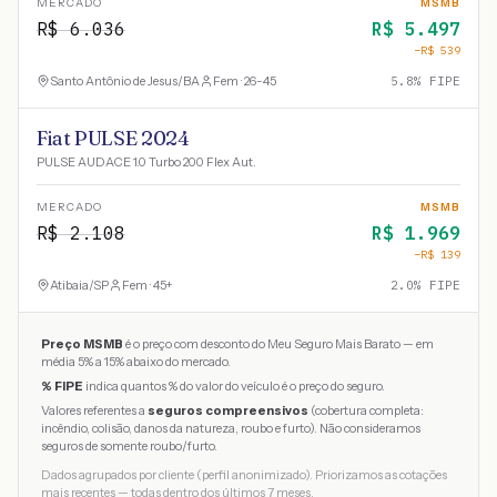
MERCADO
MSMB
R$
6.036
R$
5.497
−R$
539
Santo Antônio de Jesus
/
BA
Fem · 26-45
5.8
% FIPE
Fiat PULSE 2024
PULSE AUDACE 1.0 Turbo 200 Flex Aut.
MERCADO
MSMB
R$
2.108
R$
1.969
−R$
139
Atibaia
/
SP
Fem · 45+
2.0
% FIPE
Preço MSMB
é o preço com desconto do Meu Seguro Mais Barato — em
média 5% a 15% abaixo do mercado.
% FIPE
indica quantos % do valor do veículo é o preço do seguro.
Valores referentes a
seguros compreensivos
(cobertura completa:
incêndio, colisão, danos da natureza, roubo e furto). Não consideramos
seguros de somente roubo/furto.
Dados agrupados por cliente (perfil anonimizado). Priorizamos as cotações
mais recentes — todas dentro dos últimos 7 meses.