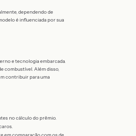
nualmente, dependendo de
modelo é influenciada por sua
erno e tecnologia embarcada.
de combustível. Além disso,
em contribuir para uma
ntes no cálculo do prêmio.
caros.
ente em comparação com os de