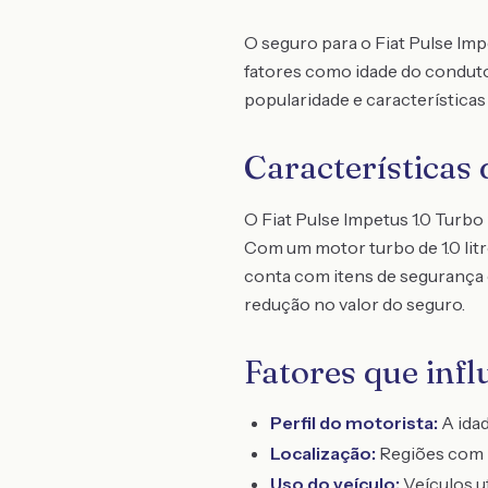
O seguro para o Fiat Pulse Im
fatores como idade do condutor
popularidade e características
Características
O Fiat Pulse Impetus 1.0 Turb
Com um motor turbo de 1.0 litr
conta com itens de segurança 
redução no valor do seguro.
Fatores que inf
Perfil do motorista:
A idad
Localização:
Regiões com m
Uso do veículo:
Veículos u