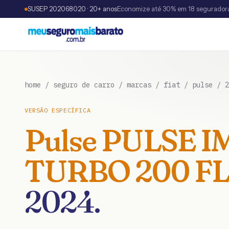
SUSEP 202068020 · 20+ anos
Economize até 30% em 18 segurador
home
/
seguro de carro
/
marcas
/
fiat
/
pulse
/
2
VERSÃO ESPECÍFICA
Pulse
PULSE I
TURBO 200 FL
2024
.