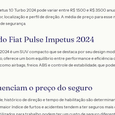
petus 1.0 Turbo 2024 pode variar entre R$ 1.500 e R$ 3.500 a
, localização e perfil de direção. A média de preço para esse 
 de segurança.
 do Fiat Pulse Impetus 2024
o 2024 é um SUV compacto que se destaca por seu design mod
o, oferece um bom equilíbrio entre performance e eficiência 
como airbags, freios ABS e controle de estabilidade, que pod
luenciam o preço do seguro
e, histórico de direção e tempo de habilitação são determina
aior índice de furtos e acidentes tendem a ter seguros mais 
tilizados para trabalho podem ter um custo de seguro difer