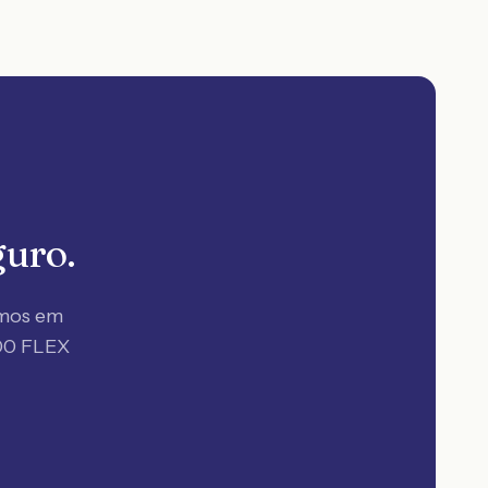
guro.
amos em
00 FLEX