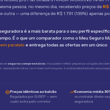
mesma pessoa, no mesmo dia, recebendo preços de
R$
e outra — uma diferença de R$
1.791
(
139
%) apenas por
seguradora é a mais barata para o seu perfil específic
tempo. É o que um comparador como o Meu Seguro Ma
 em paralelo
e entrega todas as ofertas em um único
ões de
seguros compreensivos
, mas podem refletir pequenas variações de cober
 reposição de vidros, carro reserva e franquias. A análise detalhada de cada propost
Preços idênticos ao balcão
Economia média 30
Regulados por SUSEP — sem
vs contratar direto na
custo extra pelo corretor
seguradora