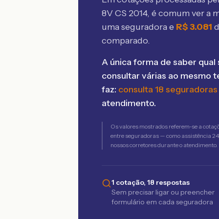
8V CS 2014
, é comum ver a 
uma seguradora e
R$
3.081
d
comparado.
A única forma de saber qual 
consultar várias ao mesmo 
faz:
consulta 18 seguradoras
atendimento.
Os valores mostrados referem-se a cotaç
entre seguradoras — como assistência 24h,
nossos corretores durante o atendimento.
1 cotação, 18 respostas
Sem precisar ligar ou preencher
formulário em cada seguradora