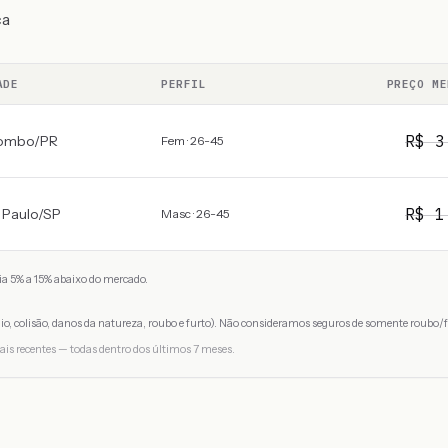
ca
ADE
PERFIL
PREÇO ME
R$
3
ombo
/
PR
Fem · 26-45
R$
1
 Paulo
/
SP
Masc · 26-45
a 5% a 15% abaixo do mercado.
io, colisão, danos da natureza, roubo e furto). Não consideramos seguros de somente roubo/f
ais recentes — todas dentro dos últimos 7 meses.