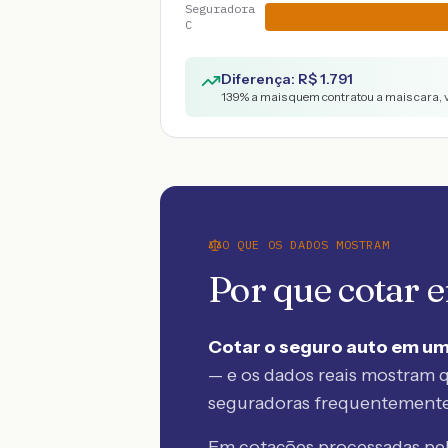
Seguradora
C
Diferença: R$
1.791
139
% a mais quem contratou a mais cara, 
O QUE OS DADOS MOSTRAM
Por que cotar
Cotar o seguro auto em um
— e os dados reais mostram q
seguradoras frequentement
Em cotações processadas p