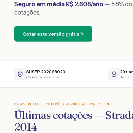
Seguro em média R$
2.608
/ano
— 5.8% do 
cotações.
Cotar esta versão grátis
SUSEP 202068020
20+ a
Corretora licenciada
de mer
DADOS REAIS · COTAÇÕES AGRUPADAS POR CLIENTE
Últimas cotações — St
2014