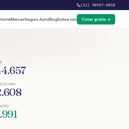
(11) 98957-8818
Home
Marcas
Seguro Auto
Blog
Sobre nós
Cotar grátis →
E
44.657
DIO/ANO
2.608
TAÇÃO
.991