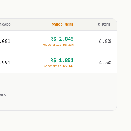
RCADO
PREÇO MSMB
% FIPE
R$
2.845
.081
6.8
%
economize R$
236
R$
1.851
.991
4.5
%
economize R$
140
urto.