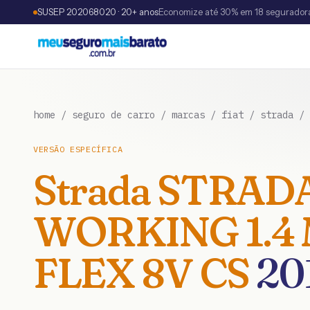
SUSEP 202068020 · 20+ anos
Economize até 30% em 18 segurador
home
/
seguro de carro
/
marcas
/
fiat
/
strada
/
VERSÃO ESPECÍFICA
Strada
STRAD
WORKING 1.4 
FLEX 8V CS
20