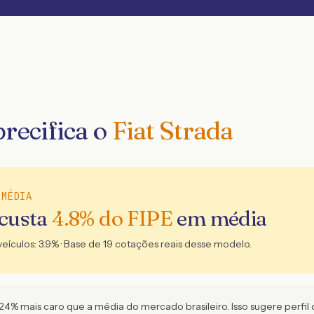
recifica o
Fiat Strada
 MÉDIA
 custa
4.8
% do FIPE
em média
veículos:
3.9
% · Base de
19
cotações reais desse modelo.
4% mais caro que a média do mercado brasileiro. Isso sugere perfil de