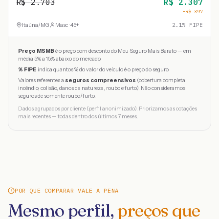
R$
2.703
R$
2.307
−R$
397
Itaúna
/
MG
Masc · 45+
2.1
% FIPE
Preço MSMB
é o preço com desconto do Meu Seguro Mais Barato — em
média 5% a 15% abaixo do mercado.
% FIPE
indica quantos % do valor do veículo é o preço do seguro.
Valores referentes a
seguros compreensivos
(cobertura completa:
incêndio, colisão, danos da natureza, roubo e furto). Não consideramos
seguros de somente roubo/furto.
Dados agrupados por cliente (perfil anonimizado). Priorizamos as cotações
mais recentes — todas dentro dos últimos 7 meses.
POR QUE COMPARAR VALE A PENA
Mesmo perfil,
preços que