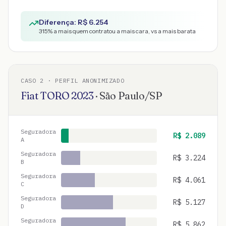
Diferença: R$
6.254
315
% a mais quem contratou a mais cara, vs a mais barata
CASO
2
· PERFIL ANONIMIZADO
Fiat
TORO
2023
·
São Paulo
/
SP
Seguradora
R$
2.089
A
Seguradora
R$
3.224
B
Seguradora
R$
4.061
C
Seguradora
R$
5.127
D
Seguradora
R$
5.862