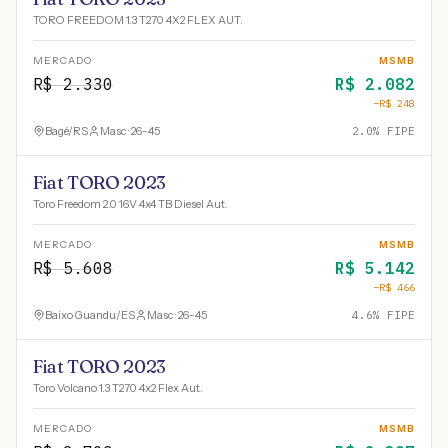
TORO FREEDOM 1.3 T270 4X2 FLEX AUT.
MERCADO
MSMB
R$
2.330
R$
2.082
−R$
248
Bagé
/
RS
Masc · 26-45
2.0
% FIPE
Fiat TORO 2023
Toro Freedom 2.0 16V 4x4 TB Diesel Aut.
MERCADO
MSMB
R$
5.608
R$
5.142
−R$
466
Baixo Guandu
/
ES
Masc · 26-45
4.6
% FIPE
Fiat TORO 2023
Toro Volcano 1.3 T270 4x2 Flex Aut.
MERCADO
MSMB