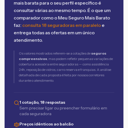
mais barata para o seu perfil específico é
consultar várias ao mesmo tempo. É o que um
comparador como o Meu Seguro Mais Barato
faz:
consulta 18 seguradoras em paralelo
e
entrega todas as ofertas em um único
atendimento.
Os valores mostrados referem-se a cotações de
seguros
compreensivos
, mas podem refletir pequenas variações de
cobertura acessória entre seguradoras — como assistência
24h, reposição de vidros, carro reserva e franquias. A análise
detalhada de cada proposta é feita por nossos corretores
durante o atendimento.
1 cotação, 18 respostas
Sem precisar ligar ou preencher formulário em
cada seguradora
Preços idênticos ao balcão