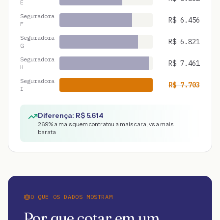
E
Seguradora
R$
6.456
F
Seguradora
R$
6.821
G
Seguradora
R$
7.461
H
Seguradora
R$
7.703
I
Diferença: R$
5.614
269
% a mais quem contratou a mais cara, vs a mais
barata
O QUE OS DADOS MOSTRAM
Por que cotar em um