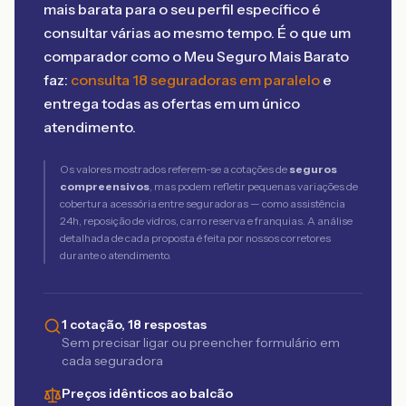
mais barata para o seu perfil específico é
consultar várias ao mesmo tempo. É o que um
comparador como o Meu Seguro Mais Barato
faz:
consulta 18 seguradoras em paralelo
e
entrega todas as ofertas em um único
atendimento.
Os valores mostrados referem-se a cotações de
seguros
compreensivos
, mas podem refletir pequenas variações de
cobertura acessória entre seguradoras — como assistência
24h, reposição de vidros, carro reserva e franquias. A análise
detalhada de cada proposta é feita por nossos corretores
durante o atendimento.
1 cotação, 18 respostas
Sem precisar ligar ou preencher formulário em
cada seguradora
Preços idênticos ao balcão