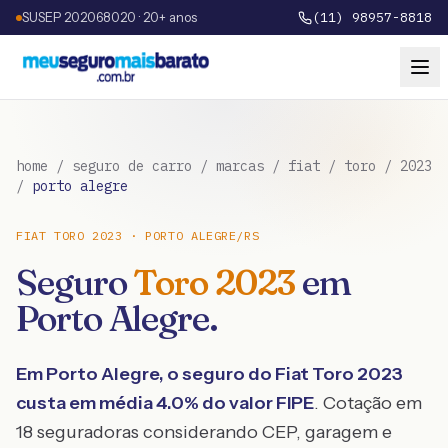
SUSEP 202068020 · 20+ anos
(11) 98957-8818
home
/
seguro de carro
/
marcas
/
fiat
/
toro
/
2023
/
porto alegre
FIAT
TORO
2023
·
PORTO ALEGRE
/
RS
Seguro
Toro
2023
em
Porto Alegre
.
Em
Porto Alegre
, o seguro do
Fiat
Toro
2023
custa em média
4.0
% do valor FIPE
. Cotação em
18 seguradoras considerando CEP, garagem e