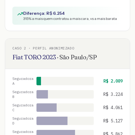
Diferença: R$
6.254
315
% a mais quem contratou a mais cara, vs a mais barata
CASO
2
· PERFIL ANONIMIZADO
Fiat
TORO
2023
·
São Paulo
/
SP
Seguradora
R$
2.089
A
Seguradora
R$
3.224
B
Seguradora
R$
4.061
C
Seguradora
R$
5.127
D
Seguradora
R$
5.862