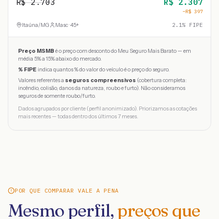
R$
2.703
R$
2.307
−R$
397
Itaúna
/
MG
Masc · 45+
2.1
% FIPE
Preço MSMB
é o preço com desconto do Meu Seguro Mais Barato — em
média 5% a 15% abaixo do mercado.
% FIPE
indica quantos % do valor do veículo é o preço do seguro.
Valores referentes a
seguros compreensivos
(cobertura completa:
incêndio, colisão, danos da natureza, roubo e furto). Não consideramos
seguros de somente roubo/furto.
Dados agrupados por cliente (perfil anonimizado). Priorizamos as cotações
mais recentes — todas dentro dos últimos 7 meses.
POR QUE COMPARAR VALE A PENA
Mesmo perfil,
preços que