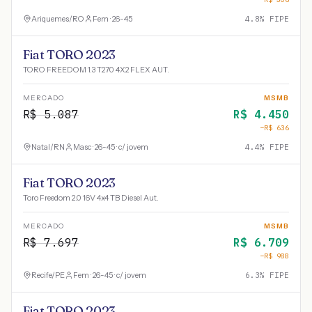
Ariquemes
/
RO
Fem · 26-45
4.8
% FIPE
Fiat TORO 2023
TORO FREEDOM 1.3 T270 4X2 FLEX AUT.
MERCADO
MSMB
R$
5.087
R$
4.450
−R$
636
Natal
/
RN
Masc · 26-45 · c/ jovem
4.4
% FIPE
Fiat TORO 2023
Toro Freedom 2.0 16V 4x4 TB Diesel Aut.
MERCADO
MSMB
R$
7.697
R$
6.709
−R$
988
Recife
/
PE
Fem · 26-45 · c/ jovem
6.3
% FIPE
Fiat TORO 2023