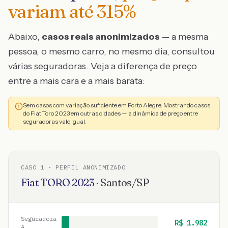
variam até
315
%
Abaixo,
casos reais anonimizados
— a mesma
pessoa, o mesmo carro, no mesmo dia, consultou
várias seguradoras. Veja a diferença de preço
entre a mais cara e a mais barata:
Sem casos com variação suficiente em Porto Alegre. Mostrando casos
do Fiat Toro 2023 em outras cidades — a dinâmica de preço entre
seguradoras vale igual.
CASO
1
· PERFIL ANONIMIZADO
Fiat
TORO
2023
·
Santos
/
SP
Seguradora
R$
1.982
A