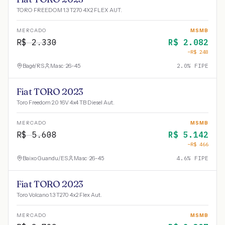
TORO FREEDOM 1.3 T270 4X2 FLEX AUT.
MERCADO
MSMB
R$
2.330
R$
2.082
−R$
248
Bagé
/
RS
Masc · 26-45
2.0
% FIPE
Fiat TORO 2023
Toro Freedom 2.0 16V 4x4 TB Diesel Aut.
MERCADO
MSMB
R$
5.608
R$
5.142
−R$
466
Baixo Guandu
/
ES
Masc · 26-45
4.6
% FIPE
Fiat TORO 2023
Toro Volcano 1.3 T270 4x2 Flex Aut.
MERCADO
MSMB