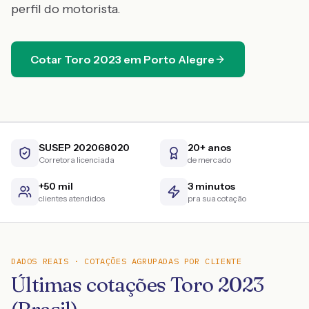
perfil do motorista.
Cotar
Toro
2023
em
Porto Alegre
SUSEP 202068020
20+ anos
Corretora licenciada
de mercado
+50 mil
3 minutos
clientes atendidos
pra sua cotação
DADOS REAIS · COTAÇÕES AGRUPADAS POR CLIENTE
Últimas cotações Toro 2023