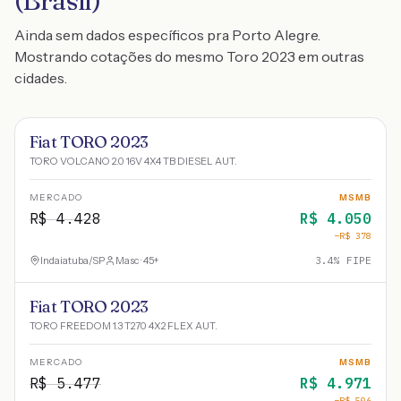
(Brasil)
Ainda sem dados específicos pra Porto Alegre.
Mostrando cotações do mesmo Toro 2023 em outras
cidades.
Fiat TORO 2023
TORO VOLCANO 2.0 16V 4X4 TB DIESEL AUT.
MERCADO
MSMB
R$
4.428
R$
4.050
−R$
378
Indaiatuba
/
SP
Masc · 45+
3.4
% FIPE
Fiat TORO 2023
TORO FREEDOM 1.3 T270 4X2 FLEX AUT.
MERCADO
MSMB
R$
5.477
R$
4.971
−R$
506