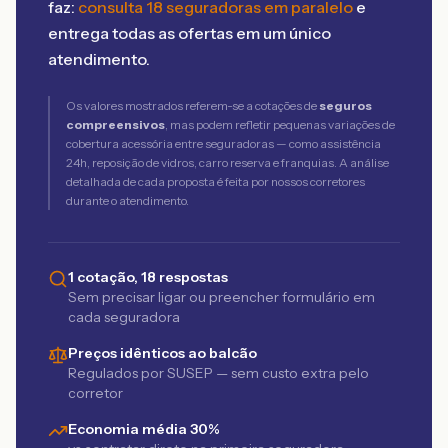
faz:
consulta 18 seguradoras em paralelo
e
entrega todas as ofertas em um único
atendimento.
Os valores mostrados referem-se a cotações de
seguros
compreensivos
, mas podem refletir pequenas variações de
cobertura acessória entre seguradoras — como assistência
24h, reposição de vidros, carro reserva e franquias. A análise
detalhada de cada proposta é feita por nossos corretores
durante o atendimento.
1 cotação, 18 respostas
Sem precisar ligar ou preencher formulário em
cada seguradora
Preços idênticos ao balcão
Regulados por SUSEP — sem custo extra pelo
corretor
Economia média 30%