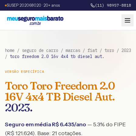
SUSEP 202068020 · 20+ anos
(11) 98957-8818
home
/
seguro de carro
/
marcas
/
fiat
/
toro
/
2023
/
toro freedom 2.0 16v 4x4 tb diesel aut.
VERSÃO ESPECÍFICA
Toro
Toro Freedom 2.0
16V 4x4 TB Diesel Aut.
2023
.
Seguro em média R$
6.435
/ano
— 5.3% do FIPE
(R$ 121.624)
. Base:
21
cotações.