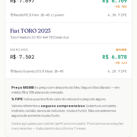
R$
7.697
R$
6.709
−R$
988
Recife
/
PE
Fem · 26-45 · c/ jovem
6.3
% FIPE
Fiat TORO 2023
Toro Freedom 2.0 16V 4x4 TB Diesel Aut.
MERCADO
MSMB
R$
7.502
R$
6.878
−R$
624
Baixo Guandu
/
ES
Masc · 26-45
6.2
% FIPE
Preço MSMB
é o preço com desconto do Meu Seguro Mais Barato — em
média 5% a 15% abaixo do mercado.
% FIPE
indica quantos % do valor do veículo é o preço do seguro.
Valores referentes a
seguros compreensivos
(cobertura completa:
incêndio, colisão, danos da natureza, roubo e furto). Não consideramos
seguros de somente roubo/furto.
Dados agrupados por cliente (perfil anonimizado). Priorizamos as cotações
mais recentes — todas dentro dos últimos 7 meses.