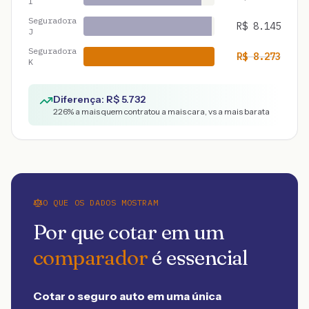
I
Seguradora
R$
8.145
J
Seguradora
R$
8.273
K
Diferença: R$
5.732
226
% a mais quem contratou a mais cara, vs a mais barata
O QUE OS DADOS MOSTRAM
Por que cotar em um
comparador
é essencial
Cotar o seguro auto em uma única