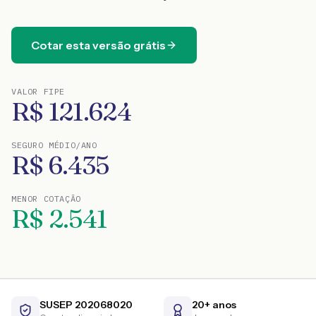
Cotar esta versão grátis
VALOR FIPE
R$
121.624
SEGURO MÉDIO/ANO
R$
6.435
MENOR COTAÇÃO
R$
2.541
SUSEP 202068020
20+ anos