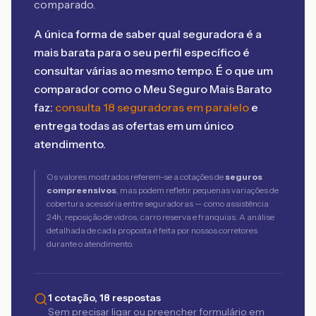
comparado.
A única forma de saber qual seguradora é a
mais barata para o seu perfil específico é
consultar várias ao mesmo tempo. É o que um
comparador como o Meu Seguro Mais Barato
faz:
consulta 18 seguradoras em paralelo
e
entrega todas as ofertas em um único
atendimento.
Os valores mostrados referem-se a cotações de
seguros
compreensivos
, mas podem refletir pequenas variações de
cobertura acessória entre seguradoras — como assistência
24h, reposição de vidros, carro reserva e franquias. A análise
detalhada de cada proposta é feita por nossos corretores
durante o atendimento.
1 cotação, 18 respostas
Sem precisar ligar ou preencher formulário em