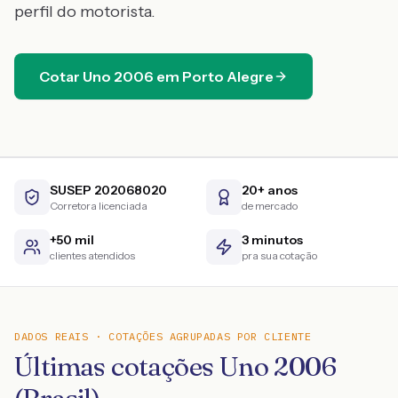
perfil do motorista.
Cotar
Uno
2006
em
Porto Alegre
SUSEP 202068020
20+ anos
Corretora licenciada
de mercado
+50 mil
3 minutos
clientes atendidos
pra sua cotação
DADOS REAIS · COTAÇÕES AGRUPADAS POR CLIENTE
Últimas cotações Uno 2006