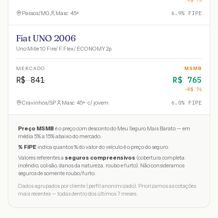
Passos
/
MG
Masc · 45+
6.9
% FIPE
Fiat UNO 2006
Uno Mille 1.0 Fire/ F.Flex/ ECONOMY 2p
MERCADO
MSMB
R$
841
R$
765
−R$
76
Cravinhos
/
SP
Masc · 45+ · c/ jovem
6.0
% FIPE
Preço MSMB
é o preço com desconto do Meu Seguro Mais Barato — em
média 5% a 15% abaixo do mercado.
% FIPE
indica quantos % do valor do veículo é o preço do seguro.
Valores referentes a
seguros compreensivos
(cobertura completa:
incêndio, colisão, danos da natureza, roubo e furto). Não consideramos
seguros de somente roubo/furto.
Dados agrupados por cliente (perfil anonimizado). Priorizamos as cotações
mais recentes — todas dentro dos últimos 7 meses.