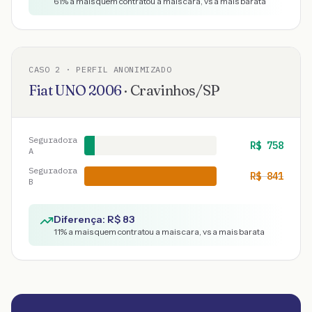
61
% a mais quem contratou a mais cara, vs a mais barata
CASO
2
· PERFIL ANONIMIZADO
Fiat
UNO
2006
·
Cravinhos
/
SP
Seguradora
R$
758
A
Seguradora
R$
841
B
Diferença: R$
83
11
% a mais quem contratou a mais cara, vs a mais barata