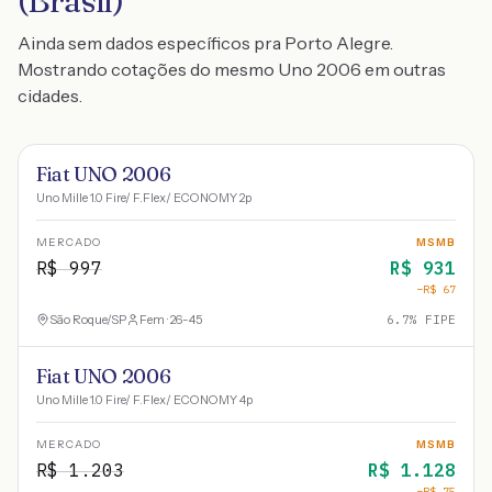
(Brasil)
Ainda sem dados específicos pra Porto Alegre.
Mostrando cotações do mesmo Uno 2006 em outras
cidades.
Fiat UNO 2006
Uno Mille 1.0 Fire/ F.Flex/ ECONOMY 2p
MERCADO
MSMB
R$
997
R$
931
−R$
67
São Roque
/
SP
Fem · 26-45
6.7
% FIPE
Fiat UNO 2006
Uno Mille 1.0 Fire/ F.Flex/ ECONOMY 4p
MERCADO
MSMB
R$
1.203
R$
1.128
−R$
75