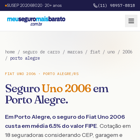
SUSEP 202068020 · 20+ anos
(11) 98957-8818
home
/
seguro de carro
/
marcas
/
fiat
/
uno
/
2006
/
porto alegre
FIAT
UNO
2006
·
PORTO ALEGRE
/
RS
Seguro
Uno
2006
em
Porto Alegre
.
Em
Porto Alegre
, o seguro do
Fiat
Uno
2006
custa em média
6.5
% do valor FIPE
. Cotação em
18 seguradoras considerando CEP, garagem e