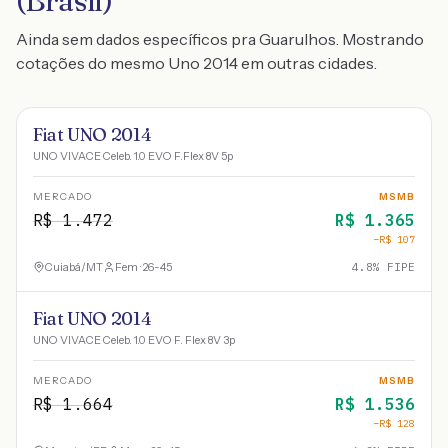
(Brasil)
Ainda sem dados específicos pra Guarulhos. Mostrando
cotações do mesmo Uno 2014 em outras cidades.
Fiat UNO 2014
UNO VIVACE Celeb. 1.0 EVO F.Flex 8V 5p
MERCADO
MSMB
R$
1.472
R$
1.365
−R$
107
Cuiabá
/
MT
Fem · 26-45
4.8
% FIPE
Fiat UNO 2014
UNO VIVACE Celeb. 1.0 EVO F. Flex 8V 3p
MERCADO
MSMB
R$
1.664
R$
1.536
−R$
128