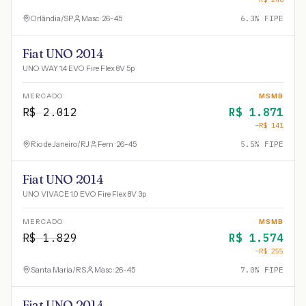
Orlândia
/
SP
Masc · 26-45
6.3
% FIPE
Fiat UNO 2014
UNO WAY 1.4 EVO Fire Flex 8V 5p
MERCADO
MSMB
R$
2.012
R$
1.871
−R$
141
Rio de Janeiro
/
RJ
Fem · 26-45
5.5
% FIPE
Fiat UNO 2014
UNO VIVACE 1.0 EVO Fire Flex 8V 3p
MERCADO
MSMB
R$
1.829
R$
1.574
−R$
255
Santa Maria
/
RS
Masc · 26-45
7.0
% FIPE
Fiat UNO 2014