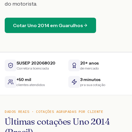
do motorista.
Cotar
Uno
2014
em
Guarulhos
SUSEP 202068020
20+ anos
Corretora licenciada
de mercado
+50 mil
3 minutos
clientes atendidos
pra sua cotação
DADOS REAIS · COTAÇÕES AGRUPADAS POR CLIENTE
Últimas cotações Uno 2014