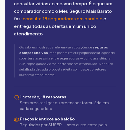
consultar várias ao mesmo tempo. É o que um
comparador como o Meu Seguro Mais Barato
faz:
consulta 18 seguradoras em paralelo
e
entrega todas as ofertas em um único
atendimento.
Os valores mostrados referem-se a cotações de
seguros
compreensivos
, mas podem refletir pequenas variações de
cobertura acessória entre seguradoras — como assistência
24h, reposição de vidros, carro reserva e franquias. A análise
detalhada de cada proposta é feita por nossos corretores
durante o atendimento.
1 cotação, 18 respostas
Sem precisar ligar ou preencher formulário em
cada seguradora
Preços idênticos ao balcão
Regulados por SUSEP — sem custo extra pelo