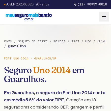
SUSEP 202068020 · 20+ anos
(11) 98957-8818
home
/
seguro de carro
/
marcas
/
fiat
/
uno
/
2014
/
guarulhos
FIAT
UNO
2014
·
GUARULHOS
/
SP
Seguro
Uno
2014
em
Guarulhos
.
Em
Guarulhos
, o seguro do
Fiat
Uno
2014
custa
em média
5.6
% do valor FIPE
. Cotação em 18
seguradoras considerando CEP, garagem e perfil