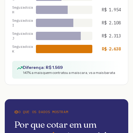
Seguradora
R$
1.954
H
Seguradora
R$
2.108
I
Seguradora
R$
2.313
J
Seguradora
R$
2.638
K
Diferença: R$
1.569
147
% a mais quem contratou a mais cara, vs a mais barata
O QUE OS DADOS MOSTRAM
Por que cotar em um