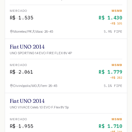
MERCADO
MSMB
R$
1.535
R$
1.430
−R$
105
Morretes
/
PR
Masc · 26-45
5.9
% FIPE
Fiat UNO 2014
UNO SPORTING 1.4 EVO FIRE FLEX 8V 4P
MERCADO
MSMB
R$
2.061
R$
1.779
−R$
282
Divinópolis
/
MG
Fem · 26-45
5.1
% FIPE
Fiat UNO 2014
UNO VIVACE Celeb. 1.0 EVO F.Flex 8V 5p
MERCADO
MSMB
R$
1.955
R$
1.710
−R$
246