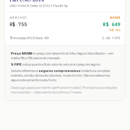
UNO VIVACE Celeb. 1.0 EVO F.Flex 8V 5p
MERCADO
MSMB
R$
755
R$
649
−R$
106
Alvorada
/
RS
Masc · 45+
2.4
% FIPE
Preço MSMB
é o preço com desconto do Meu Seguro Mais Barato — em
média 5% a 15% abaixo do mercado.
% FIPE
indica quantos % do valor do veículo é o preço do seguro.
Valores referentes a
seguros compreensivos
(cobertura completa:
incêndio, colisão, danos da natureza, roubo e furto). Não consideramos
seguros de somente roubo/furto.
Dados agrupados por cliente (perfil anonimizado). Priorizamos as cotações
mais recentes — todas dentro dos últimos 7 meses.