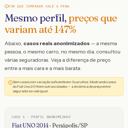
POR QUE COMPARAR VALE A PENA
Mesmo perfil,
preços que
variam até
147
%
Abaixo,
casos reais anonimizados
— a mesma
pessoa, o mesmo carro, no mesmo dia, consultou
várias seguradoras. Veja a diferença de preço
entre a mais cara e a mais barata:
Sem casos com variação suficiente em Guarulhos. Mostrando casos
do Fiat Uno 2014 em outras cidades — a dinâmica de preço entre
seguradoras vale igual.
CASO
1
· PERFIL ANONIMIZADO
Fiat
UNO
2014
·
Penápolis
/
SP