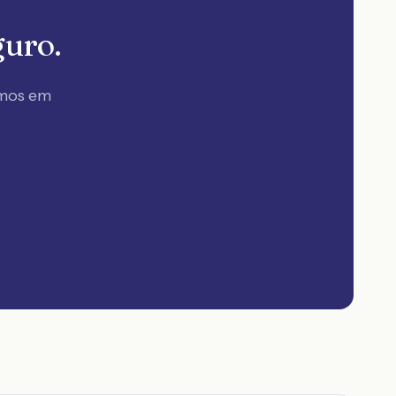
guro.
amos em