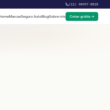
(11) 98957-8818
Home
Marcas
Seguro Auto
Blog
Sobre nós
Cotar grátis →