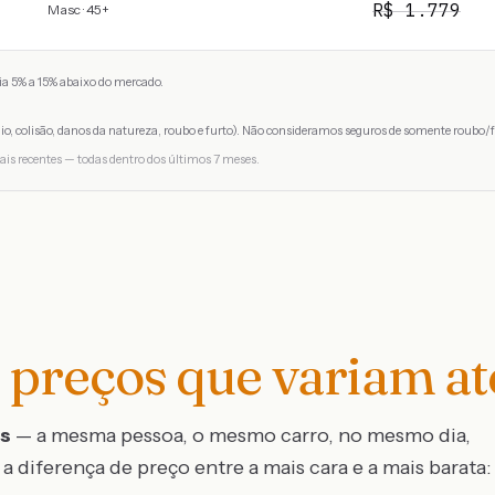
R$
1.779
Masc · 45+
a 5% a 15% abaixo do mercado.
io, colisão, danos da natureza, roubo e furto). Não consideramos seguros de somente roubo/f
ais recentes — todas dentro dos últimos 7 meses.
preços que variam a
os
— a mesma pessoa, o mesmo carro, no mesmo dia,
a diferença de preço entre a mais cara e a mais barata: