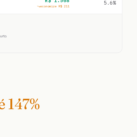
R$
1.568
5.6
%
economize R$
211
urto.
té
147
%