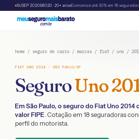
SUSEP 202068020 · 20+ anos
Economize até 30% em 18 segurador
home
/
seguro de carro
/
marcas
/
fiat
/
uno
/
201
FIAT
UNO
2014
·
SÃO PAULO
/
SP
Seguro
Uno
20
Em
São Paulo
, o seguro do
Fiat
Uno
2014
c
valor FIPE
. Cotação em 18 seguradoras co
perfil do motorista.