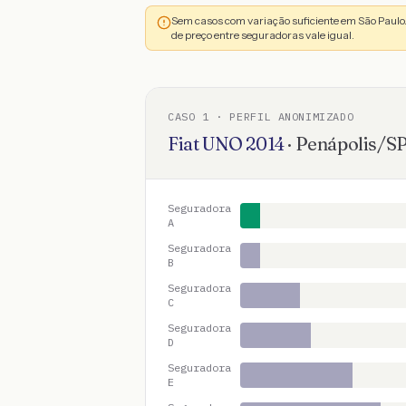
Sem casos com variação suficiente em São Paulo
de preço entre seguradoras vale igual.
CASO
1
· PERFIL ANONIMIZADO
Fiat
UNO
2014
·
Penápolis
/
S
Seguradora
A
Seguradora
B
Seguradora
C
Seguradora
D
Seguradora
E