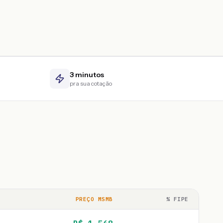
3 minutos
pra sua cotação
PREÇO MSMB
% FIPE