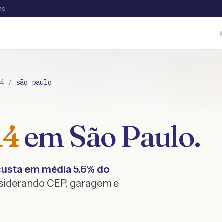
as
4
/
são paulo
14
em
São Paulo
.
usta em média
5.6
% do
nsiderando CEP, garagem e