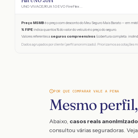
Fiat UNO 2014
UNO VIVACE/RUA 1.0 EVO Fire Flex 8V 5p
Preço MSMB
é o preço com desconto do Meu Seguro Mais Barato — em médi
% FIPE
indica quantos % do valor do veículo é o preço do seguro.
Valores referentes a
seguros compreensivos
(cobertura completa: incênd
Dados agrupados por cliente (perfil anonimizado). Priorizamos as cotações m
POR QUE COMPARAR VALE A PENA
Mesmo perfil,
Abaixo,
casos reais anonimizad
consultou várias seguradoras. Veja 