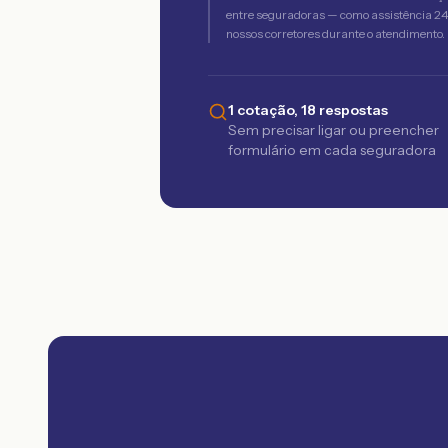
entre seguradoras — como assistência 24h,
nossos corretores durante o atendimento.
1 cotação, 18 respostas
Sem precisar ligar ou preencher
formulário em cada seguradora