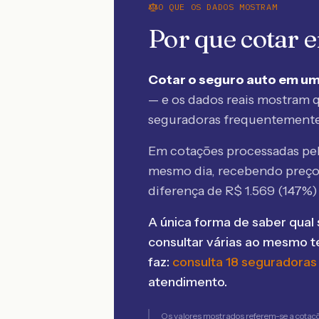
O QUE OS DADOS MOSTRAM
Por que cotar
Cotar o seguro auto em um
— e os dados reais mostram q
seguradoras frequentement
Em cotações processadas p
mesmo dia, recebendo preç
diferença de R$
1.569
(
147
%)
A única forma de saber qual 
consultar várias ao mesmo 
faz:
consulta 18 seguradoras
atendimento.
Os valores mostrados referem-se a cotaç