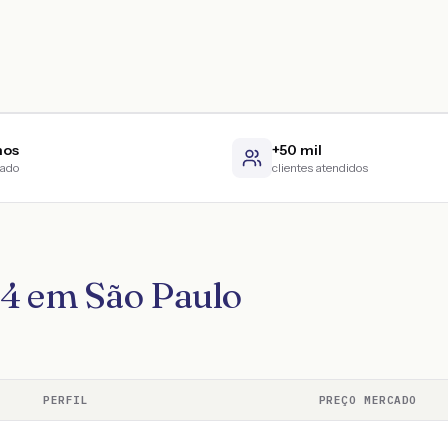
nos
+50 mil
cado
clientes atendidos
14 em São Paulo
PERFIL
PREÇO MERCADO