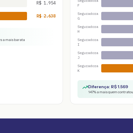
Seguradora
R$
1.954
F
Seguradora
R$
2.638
G
Seguradora
H
vs a mais barata
Seguradora
I
Seguradora
J
Seguradora
K
Diferença: R$
1.569
147
% a mais quem contratou 