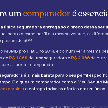
 em um
comparador
é essenci
a única seguradora entrega só o preço dessa seg
ue, para o mesmo perfil e o mesmo veículo, as diferen
e passam de 50%.
elo MSMB
pro Fiat Uno 2014
, é comum ver a mesma pes
os de
R$
1.069
de uma seguradora e
R$
2.638
de outr
 apenas por ter comparado.
seguradora é a mais barata para o seu perfil específic
tempo. É o que um comparador como o Meu Seguro Ma
 em paralelo
e entrega todas as ofertas em um único
ões de
seguros compreensivos
, mas podem refletir pequenas variações de cober