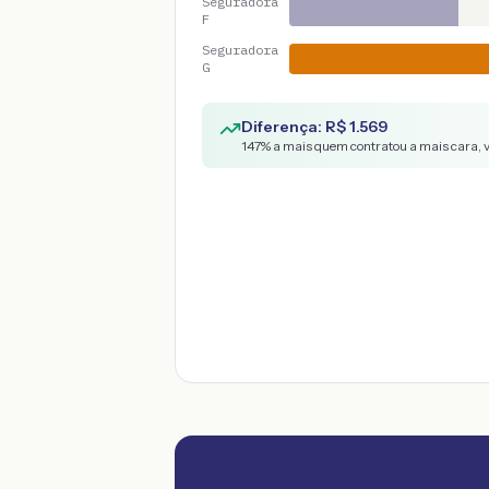
Seguradora
F
Seguradora
G
Diferença: R$
1.569
147
% a mais quem contratou a mais cara, 