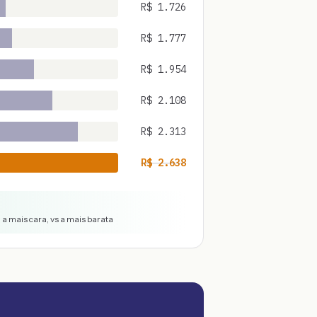
R$
1.726
R$
1.777
R$
1.954
R$
2.108
R$
2.313
R$
2.638
a mais cara, vs a mais barata