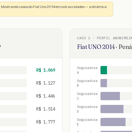
. Mostrando casos do Fiat Uno 2014 em outras cidades — a dinâmica
CASO
2
· PERFIL ANONIMIZ
P
Fiat
UNO
2014
·
Pená
Seguradora
R$
1.069
A
Seguradora
R$
1.127
B
Seguradora
R$
1.446
C
Seguradora
R$
1.514
D
Seguradora
R$
1.777
E