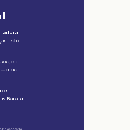
al
uradora
ças entre
soa, no
a — uma
o é
is Barato
tura acessória