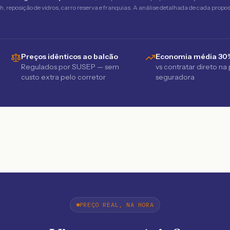
 reposição de vidros, carro reserva e franquias. A análise detalhada de cada propost
Preços idênticos ao balcão
Economia média 30
Regulados por SUSEP — sem
vs contratar direto na
custo extra pelo corretor
seguradora
PREÇO REAL, NA HORA