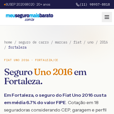
SUSEP 202068020 · 20+ anos
(11) 98957-8818
home
/
seguro de carro
/
marcas
/
fiat
/
uno
/
2016
/
fortaleza
FIAT
UNO
2016
·
FORTALEZA
/
CE
Seguro
Uno
2016
em
Fortaleza
.
Em
Fortaleza
, o seguro do
Fiat
Uno
2016
custa
em média
6.7
% do valor FIPE
. Cotação em 18
seguradoras considerando CEP, garagem e perfil