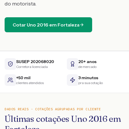
do motorista.
Cotar
Uno
2016
em
Fortaleza
SUSEP 202068020
20+ anos
Corretora licenciada
de mercado
+50 mil
3 minutos
clientes atendidos
pra sua cotação
DADOS REAIS · COTAÇÕES AGRUPADAS POR CLIENTE
Últimas cotações Uno 2016 em