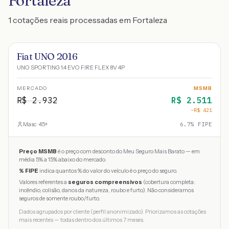
Fortaleza
1 cotações reais processadas em Fortaleza
Fiat UNO 2016
UNO SPORTING 1.4 EVO FIRE FLEX 8V 4P
MERCADO
MSMB
R$
2.932
R$
2.511
−R$
421
Masc · 45+
6.7
% FIPE
Preço MSMB
é o preço com desconto do Meu Seguro Mais Barato — em
média 5% a 15% abaixo do mercado.
% FIPE
indica quantos % do valor do veículo é o preço do seguro.
Valores referentes a
seguros compreensivos
(cobertura completa:
incêndio, colisão, danos da natureza, roubo e furto). Não consideramos
seguros de somente roubo/furto.
Dados agrupados por cliente (perfil anonimizado). Priorizamos as cotações
mais recentes — todas dentro dos últimos 7 meses.