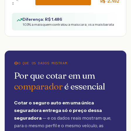
R$
2.932
I
Diferença: R$
1.486
103
% a mais quem contratou a mais cara, vs a mais barata
O QUE OS DADOS MOSTRAM
Por que cotar em um
comparador
é essencial
Cotar o seguro auto em uma única
seguradora entrega só o preço dessa
seguradora
— e os dados reais mostram que,
para o mesmo perfil e o mesmo veículo, as