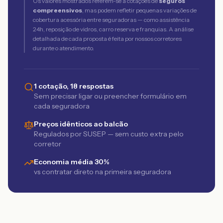
Os valores mostrados referem-se a cotações de
seguros
compreensivos
, mas podem refletir pequenas variações de
cobertura acessória entre seguradoras — como assistência
24h, reposição de vidros, carro reserva e franquias. A análise
detalhada de cada proposta é feita por nossos corretores
durante o atendimento.
1 cotação, 18 respostas
Sem precisar ligar ou preencher formulário em
cada seguradora
Preços idênticos ao balcão
Regulados por SUSEP — sem custo extra pelo
corretor
Economia média 30%
vs contratar direto na primeira seguradora