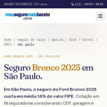
SUSEP 202068020 · 20+ anos
(11) 98957-8818
home
/
seguro de carro
/
marcas
/
ford
/
bronco
/
2025
/
são paulo
FORD
BRONCO
2025
·
SÃO PAULO
/
SP
Seguro
Bronco
2025
em
São Paulo
.
Em
São Paulo
, o seguro do
Ford
Bronco
2025
custa em média
1.6
% do valor FIPE
. Cotação em
18 seguradoras considerando CEP, garagem e