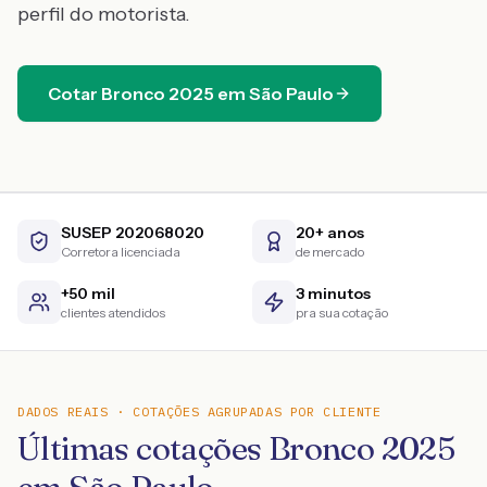
perfil do motorista.
Cotar
Bronco
2025
em
São Paulo
SUSEP 202068020
20+ anos
Corretora licenciada
de mercado
+50 mil
3 minutos
clientes atendidos
pra sua cotação
DADOS REAIS · COTAÇÕES AGRUPADAS POR CLIENTE
Últimas cotações Bronco 2025