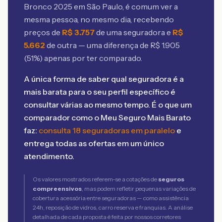
Bronco 2025 em São Paulo
, é comum ver a
mesma pessoa, no mesmo dia, recebendo
preços de
R$
3.757
de uma seguradora e
R$
5.662
de outra — uma diferença de R$
1.905
(
51
%) apenas por ter comparado.
A única forma de saber qual seguradora é a
mais barata para o seu perfil específico é
consultar várias ao mesmo tempo. É o que um
comparador como o Meu Seguro Mais Barato
faz:
consulta 18 seguradoras em paralelo
e
entrega todas as ofertas em um único
atendimento.
Os valores mostrados referem-se a cotações de
seguros
compreensivos
, mas podem refletir pequenas variações de
cobertura acessória entre seguradoras — como assistência
24h, reposição de vidros, carro reserva e franquias. A análise
detalhada de cada proposta é feita por nossos corretores