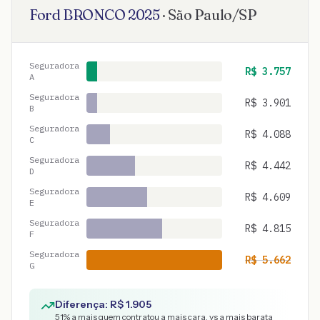
Ford
BRONCO
2025
·
São Paulo
/
SP
Seguradora
R$
3.757
A
Seguradora
R$
3.901
B
Seguradora
R$
4.088
C
Seguradora
R$
4.442
D
Seguradora
R$
4.609
E
Seguradora
R$
4.815
F
Seguradora
R$
5.662
G
Diferença: R$
1.905
51
% a mais quem contratou a mais cara, vs a mais barata