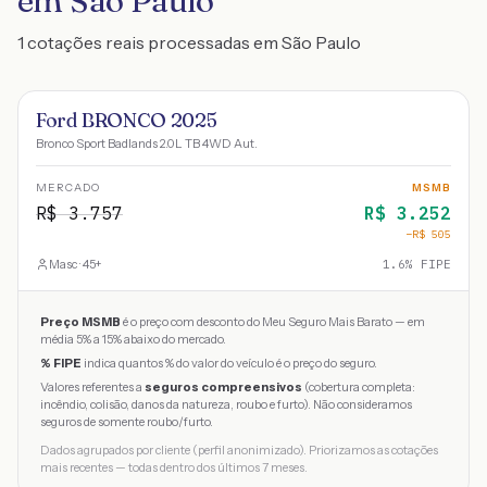
em São Paulo
1 cotações reais processadas em São Paulo
Ford BRONCO 2025
Bronco Sport Badlands 2.0L TB 4WD Aut.
MERCADO
MSMB
R$
3.757
R$
3.252
−R$
505
Masc · 45+
1.6
% FIPE
Preço MSMB
é o preço com desconto do Meu Seguro Mais Barato — em
média 5% a 15% abaixo do mercado.
% FIPE
indica quantos % do valor do veículo é o preço do seguro.
Valores referentes a
seguros compreensivos
(cobertura completa:
incêndio, colisão, danos da natureza, roubo e furto). Não consideramos
seguros de somente roubo/furto.
Dados agrupados por cliente (perfil anonimizado). Priorizamos as cotações
mais recentes — todas dentro dos últimos 7 meses.