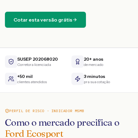
Cotar esta versão grátis
SUSEP 202068020
20+ anos
Corretora licenciada
de mercado
+50 mil
3 minutos
clientes atendidos
pra sua cotação
PERFIL DE RISCO · INDICADOR MSMB
Como o mercado precifica o
Ford Ecosport