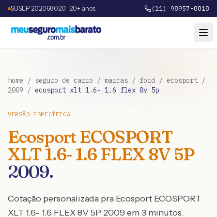
SUSEP 202068020 · 20+ anos
(11) 98957-8818
home
/
seguro de carro
/
marcas
/
ford
/
ecosport
/
2009
/
ecosport xlt 1.6- 1.6 flex 8v 5p
VERSÃO ESPECÍFICA
Ecosport
ECOSPORT
XLT 1.6- 1.6 FLEX 8V 5P
2009
.
Cotação personalizada pra
Ecosport
ECOSPORT
XLT 1.6- 1.6 FLEX 8V 5P
2009
em 3 minutos.