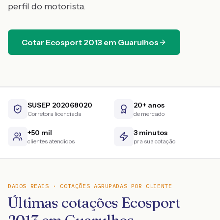
perfil do motorista.
Cotar
Ecosport
2013
em
Guarulhos
SUSEP 202068020
20+ anos
Corretora licenciada
de mercado
+50 mil
3 minutos
clientes atendidos
pra sua cotação
DADOS REAIS · COTAÇÕES AGRUPADAS POR CLIENTE
Últimas cotações Ecosport