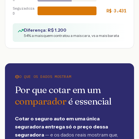
Seguradora
R$
3.431
D
Diferença: R$
1.200
54
% a mais quem contratou a mais cara, vs a mais barata
O QUE OS DADOS MOSTRAM
Por que cotar em um
comparador
é essencial
Cotar o seguro auto em uma única
seguradora entrega só o preço dessa
seguradora
— e os dados reais mostram que,