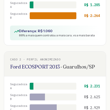
Seguradora
R$
1.205
A
Seguradora
R$
2.264
B
Diferença: R$
1.060
88
% a mais quem contratou a mais cara, vs a mais barata
CASO
2
· PERFIL ANONIMIZADO
Ford
ECOSPORT
2013
·
Guarulhos
/
SP
Seguradora
R$
2.231
A
Seguradora
R$
2.625
B
Seguradora
R$
2.929
C