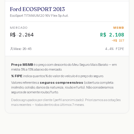
Ford ECOSPORT 2013
EcoSport TITANIUM 2.0 16V Flex 5p Aut.
MERCADO
MSMB
R$
2.264
R$
2.108
−R$
157
Masc · 26-45
4.4
% FIPE
Preço MSMB
é o preço com desconto do Meu Seguro Mais Barato — em
média 5% a 15% abaixo do mercado.
% FIPE
indica quantos % do valor do veículo é o preço do seguro.
Valores referentes a
seguros compreensivos
(cobertura completa:
incêndio, colisão, danos da natureza, roubo e furto). Não consideramos
seguros de somente roubo/furto.
Dados agrupados por cliente (perfil anonimizado). Priorizamos as cotações
mais recentes — todas dentro dos últimos 7 meses.