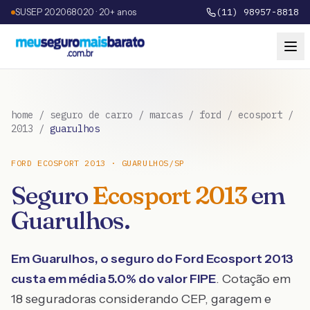
SUSEP 202068020 · 20+ anos
(11) 98957-8818
home
/
seguro de carro
/
marcas
/
ford
/
ecosport
/
2013
/
guarulhos
FORD
ECOSPORT
2013
·
GUARULHOS
/
SP
Seguro
Ecosport
2013
em
Guarulhos
.
Em
Guarulhos
, o seguro do
Ford
Ecosport
2013
custa em média
5.0
% do valor FIPE
. Cotação em
18 seguradoras considerando CEP, garagem e