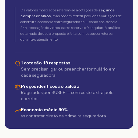
Os valores mostrados referem-se a cotações de
seguros
compreensivos
, mas podem refletir pequenas variações de
cobertura acessória entre seguradoras — como assistência
24h, reposição de vidros, carro reserva e franquias. A análise
detalhada de cada proposta é feita por nossos corretores
durante o atendimento.
1 cotação, 18 respostas
Sem precisar ligar ou preencher formulário em
cada seguradora
Preços idênticos ao balcão
Regulados por SUSEP — sem custo extra pelo
corretor
Economia média 30%
vs contratar direto na primeira seguradora