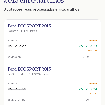
2013 em Guarulhos
3 cotações reais processadas em Guarulhos
Ford ECOSPORT 2013
EcoSport S 1.6 16V Flex 5p
MERCADO
MSMB
R$
2.625
R$
2.377
−R$
248
Masc · 45+
5.3
% FIPE
Ford ECOSPORT 2013
EcoSport FREESTYLE 1.6 16V Flex 5p
MERCADO
MSMB
R$
2.651
R$
2.374
−R$
277
Masc · 26-45
5.2
% FIPE