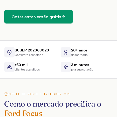
Cotar esta versão grátis
SUSEP 202068020
20+ anos
Corretora licenciada
de mercado
+50 mil
3 minutos
clientes atendidos
pra sua cotação
PERFIL DE RISCO · INDICADOR MSMB
Como o mercado precifica o
Ford Focus