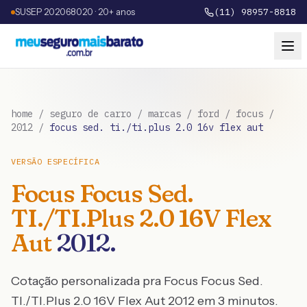
SUSEP 202068020 · 20+ anos
(11) 98957-8818
home
/
seguro de carro
/
marcas
/
ford
/
focus
/
2012
/
focus sed. ti./ti.plus 2.0 16v flex aut
VERSÃO ESPECÍFICA
Focus
Focus Sed.
TI./TI.Plus 2.0 16V Flex
Aut
2012
.
Cotação personalizada pra
Focus
Focus Sed.
TI./TI.Plus 2.0 16V Flex Aut
2012
em 3 minutos.