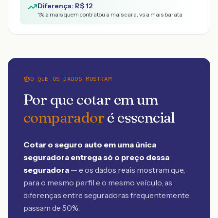
Diferença: R$
12
1
% a mais quem contratou a mais cara, vs a mais barata
O QUE OS DADOS MOSTRAM
Por que cotar em um
comparador
é essencial
Cotar o seguro auto em uma única
seguradora entrega só o preço dessa
seguradora
— e os dados reais mostram que,
para o mesmo perfil e o mesmo veículo, as
diferenças entre seguradoras frequentemente
passam de 50%.