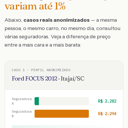
variam até
1
%
Abaixo,
casos reais anonimizados
— a mesma
pessoa, o mesmo carro, no mesmo dia, consultou
várias seguradoras. Veja a diferença de preço
entre a mais cara e a mais barata:
CASO
1
· PERFIL ANONIMIZADO
Ford
FOCUS
2012
·
Itajaí
/
SC
Seguradora
R$
2.282
A
Seguradora
R$
2.294
B