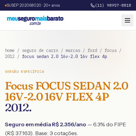
SUSEP 202068020 · 20+ anos
(11) 98957-8818
home
/
seguro de carro
/
marcas
/
ford
/
focus
/
2012
/
focus sedan 2.0 16v-2.0 16v flex 4p
VERSÃO ESPECÍFICA
Focus
FOCUS SEDAN 2.0
16V-2.0 16V FLEX 4P
2012
.
Seguro em média R$
2.356
/ano
— 6.3% do FIPE
(R$ 37.163)
. Base:
3
cotações.