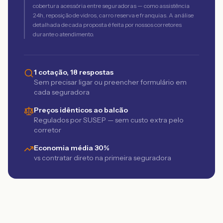
cobertura acessória entre seguradoras — como assistência
24h, reposição de vidros, carro reserva e franquias. A análise
detalhada de cada proposta é feita por nossos corretores
durante o atendimento.
1 cotação, 18 respostas
Sem precisar ligar ou preencher formulário em
cada seguradora
Preços idênticos ao balcão
Regulados por SUSEP — sem custo extra pelo
corretor
Economia média 30%
vs contratar direto na primeira seguradora