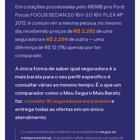
Em cotações processadas pelo MSMB
pro Ford
Focus FOCUS SEDAN 2.0 16V-2.0 16V FLEX 4P
2012
, é comum ver a mesma pessoa, no mesmo
dia, recebendo preços de
R$
2.282
de uma
seguradora e
R$
2.294
de outra — uma
diferença de R$
12
(
1
%) apenas por ter
comparado.
A única forma de saber qual seguradora é a
mais barata para o seu perfil específico é
consultar várias ao mesmo tempo. É o que um
comparador como o Meu Seguro Mais Barato
faz:
consulta 18 seguradoras em paralelo
e
entrega todas as ofertas em um único
atendimento.
Os valores mostrados referem-se a cotações de
seguros
compreensivos
, mas podem refletir pequenas variações de