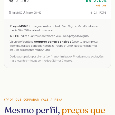
R$
2.282
R$
2.074
−R$
208
Itajaí
/
SC
Masc · 26-45
6.1
% FIPE
Preço MSMB
é o preço com desconto do Meu Seguro Mais Barato — em
média 5% a 15% abaixo do mercado.
% FIPE
indica quantos % do valor do veículo é o preço do seguro.
Valores referentes a
seguros compreensivos
(cobertura completa:
incêndio, colisão, danos da natureza, roubo e furto). Não consideramos
seguros de somente roubo/furto.
Dados agrupados por cliente (perfil anonimizado). Priorizamos as cotações
mais recentes — todas dentro dos últimos 7 meses.
POR QUE COMPARAR VALE A PENA
Mesmo perfil,
preços que