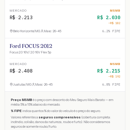
MERCADO
MSMB
R$
2.213
R$
2.030
−R$
182
Belo Horizonte
/
MG
Masc · 26-45
6.2
% FIPE
Ford FOCUS 2012
Focus 2.0 16V/ 2.0 16V Flex 5p
MERCADO
MSMB
R$
2.408
R$
2.215
−R$
192
Juatuba
/
MG
Masc · 26-45
6.8
% FIPE
Preço MSMB
é o preço com desconto do Meu Seguro Mais Barato — em
média 5% a 15% abaixo do mercado.
% FIPE
indica quantos % do valor do veículo é o preço do seguro.
Valores referentes a
seguros compreensivos
(cobertura completa:
incêndio, colisão, danos da natureza, roubo e furto). Não consideramos
seguros de somente roubo/furto.