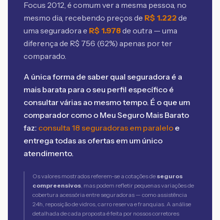
Focus 2012
, é comum ver a mesma pessoa, no
mesmo dia, recebendo preços de
R$
1.222
de
uma seguradora e
R$
1.978
de outra — uma
diferença de R$
756
(
62
%) apenas por ter
comparado.
A única forma de saber qual seguradora é a
mais barata para o seu perfil específico é
consultar várias ao mesmo tempo. É o que um
comparador como o Meu Seguro Mais Barato
faz:
consulta 18 seguradoras em paralelo
e
entrega todas as ofertas em um único
atendimento.
Os valores mostrados referem-se a cotações de
seguros
compreensivos
, mas podem refletir pequenas variações de
cobertura acessória entre seguradoras — como assistência
24h, reposição de vidros, carro reserva e franquias. A análise
detalhada de cada proposta é feita por nossos corretores