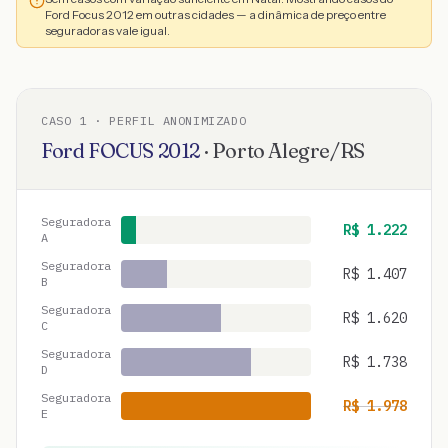
Ford Focus 2012 em outras cidades — a dinâmica de preço entre
seguradoras vale igual.
CASO
1
· PERFIL ANONIMIZADO
Ford
FOCUS
2012
·
Porto Alegre
/
RS
Seguradora
R$
1.222
A
Seguradora
R$
1.407
B
Seguradora
R$
1.620
C
Seguradora
R$
1.738
D
Seguradora
R$
1.978
E