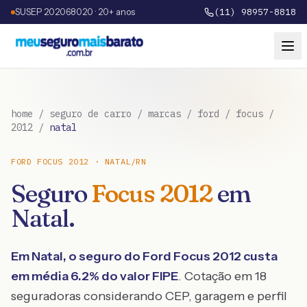
SUSEP 202068020 · 20+ anos
(11) 98957-8818
home
/
seguro de carro
/
marcas
/
ford
/
focus
/
2012
/
natal
FORD
FOCUS
2012
·
NATAL
/
RN
Seguro
Focus
2012
em
Natal
.
Em
Natal
, o seguro do
Ford
Focus
2012
custa
em média
6.2
% do valor FIPE
. Cotação em 18
seguradoras considerando CEP, garagem e perfil