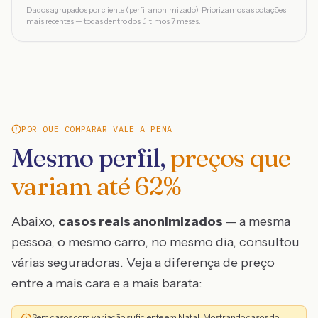
Dados agrupados por cliente (perfil anonimizado). Priorizamos as cotações
mais recentes — todas dentro dos últimos 7 meses.
POR QUE COMPARAR VALE A PENA
Mesmo perfil,
preços que
variam até
62
%
Abaixo,
casos reais anonimizados
— a mesma
pessoa, o mesmo carro, no mesmo dia, consultou
várias seguradoras. Veja a diferença de preço
entre a mais cara e a mais barata:
Sem casos com variação suficiente em Natal. Mostrando casos do