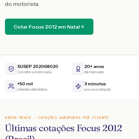
do motorista.
Cotar
Focus
2012
em
Natal
SUSEP 202068020
20+ anos
Corretora licenciada
de mercado
+50 mil
3 minutos
clientes atendidos
pra sua cotação
DADOS REAIS · COTAÇÕES AGRUPADAS POR CLIENTE
Últimas cotações Focus 2012