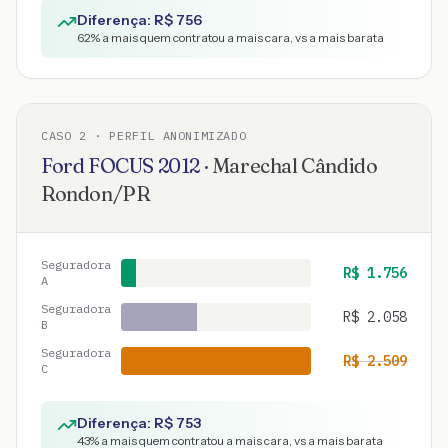
Diferença: R$
756
62
% a mais quem contratou a mais cara, vs a mais barata
CASO
2
· PERFIL ANONIMIZADO
Ford
FOCUS
2012
·
Marechal Cândido
Rondon
/
PR
Seguradora
R$
1.756
A
Seguradora
R$
2.058
B
Seguradora
R$
2.509
C
Diferença: R$
753
43
% a mais quem contratou a mais cara, vs a mais barata