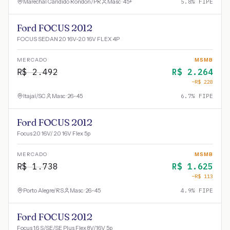
Marechal Cândido Rondon
/
PR
Masc · 45+
5.8
% FIPE
Ford FOCUS 2012
FOCUS SEDAN 2.0 16V-2.0 16V FLEX 4P
MERCADO
MSMB
R$
2.492
R$
2.264
−R$
228
Itajaí
/
SC
Masc · 26-45
6.7
% FIPE
Ford FOCUS 2012
Focus 2.0 16V/ 2.0 16V Flex 5p
MERCADO
MSMB
R$
1.738
R$
1.625
−R$
113
Porto Alegre
/
RS
Masc · 26-45
4.9
% FIPE
Ford FOCUS 2012
Focus 1.6 S/SE/SE Plus Flex 8V/16V 5p