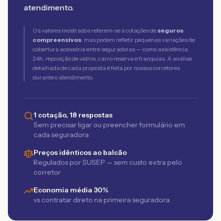
atendimento.
Os valores mostrados referem-se a cotações de
seguros
compreensivos
, mas podem refletir pequenas variações de
cobertura acessória entre seguradoras — como assistência
24h, reposição de vidros, carro reserva e franquias. A análise
detalhada de cada proposta é feita por nossos corretores
durante o atendimento.
1 cotação, 18 respostas
Sem precisar ligar ou preencher formulário em
cada seguradora
Preços idênticos ao balcão
Regulados por SUSEP — sem custo extra pelo
corretor
Economia média 30%
vs contratar direto na primeira seguradora