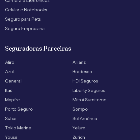
Câmera e Eletrônicos
Celular e Notebooks
Seguro para Pets
Seguro Empresarial
Seguradoras Parceiras
Aliro
Allianz
Azul
Bradesco
Generali
HDI Seguros
Itaú
Liberty Seguros
Mapfre
Mitsui Sumitomo
Porto Seguro
Sompo
Suhai
Sul América
Tokio Marine
Yelum
Youse
Zurich