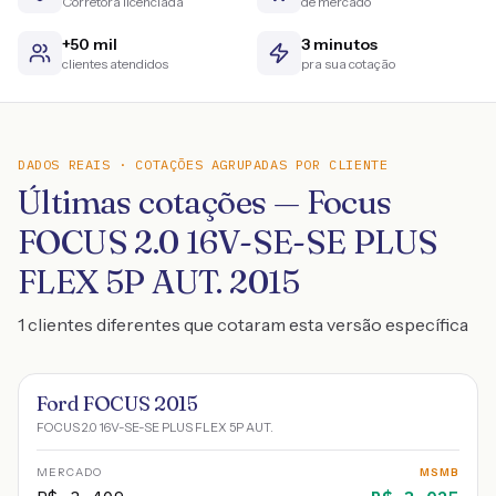
Corretora licenciada
de mercado
+50 mil
3 minutos
clientes atendidos
pra sua cotação
DADOS REAIS · COTAÇÕES AGRUPADAS POR CLIENTE
Últimas cotações — Focus
FOCUS 2.0 16V-SE-SE PLUS
FLEX 5P AUT. 2015
1 clientes diferentes que cotaram esta versão específica
Ford FOCUS 2015
FOCUS 2.0 16V-SE-SE PLUS FLEX 5P AUT.
MERCADO
MSMB