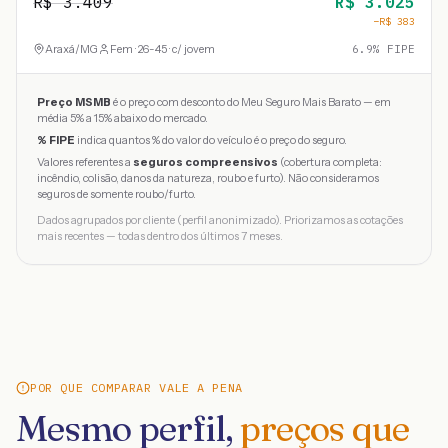
R$
3.409
R$
3.025
−R$
383
Araxá
/
MG
Fem · 26-45 · c/ jovem
6.9
% FIPE
Preço MSMB
é o preço com desconto do Meu Seguro Mais Barato — em
média 5% a 15% abaixo do mercado.
% FIPE
indica quantos % do valor do veículo é o preço do seguro.
Valores referentes a
seguros compreensivos
(cobertura completa:
incêndio, colisão, danos da natureza, roubo e furto). Não consideramos
seguros de somente roubo/furto.
Dados agrupados por cliente (perfil anonimizado). Priorizamos as cotações
mais recentes — todas dentro dos últimos 7 meses.
POR QUE COMPARAR VALE A PENA
Mesmo perfil,
preços que