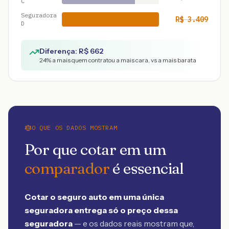
C
Seguradora
R$
3.409
D
Diferença: R$
662
24
% a mais quem contratou a mais cara, vs a mais barata
O QUE OS DADOS MOSTRAM
Por que cotar em um
comparador
é essencial
Cotar o seguro auto em uma única
seguradora entrega só o preço dessa
seguradora
— e os dados reais mostram que,