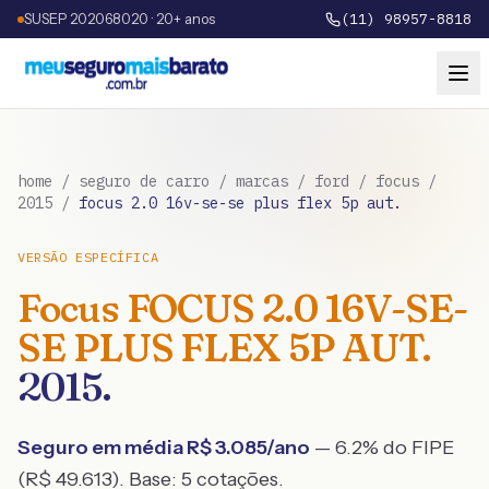
SUSEP 202068020 · 20+ anos
(11) 98957-8818
home
/
seguro de carro
/
marcas
/
ford
/
focus
/
2015
/
focus 2.0 16v-se-se plus flex 5p aut.
VERSÃO ESPECÍFICA
Focus
FOCUS 2.0 16V-SE-
SE PLUS FLEX 5P AUT.
2015
.
Seguro em média R$
3.085
/ano
— 6.2% do FIPE
(R$ 49.613)
. Base:
5
cotações.