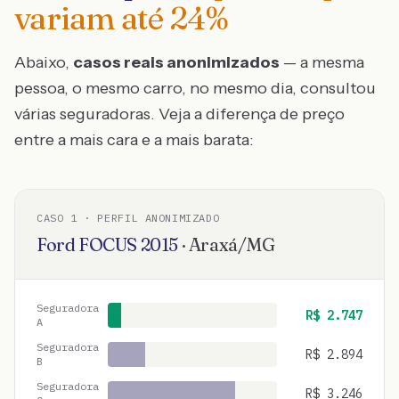
variam até
24
%
Abaixo,
casos reais anonimizados
— a mesma
pessoa, o mesmo carro, no mesmo dia, consultou
várias seguradoras. Veja a diferença de preço
entre a mais cara e a mais barata:
CASO
1
· PERFIL ANONIMIZADO
Ford
FOCUS
2015
·
Araxá
/
MG
Seguradora
R$
2.747
A
Seguradora
R$
2.894
B
Seguradora
R$
3.246