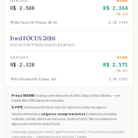
MERCADO
MSMB
R$
2.508
R$
2.364
−R$
143
São Paulo
/
SP
Masc · 26-45
4.2
% FIPE
Ford FOCUS 2016
FOCUS TITA-TITA PLUS 2.0 FLEX 5P AUT.
MERCADO
MSMB
R$
2.328
R$
2.171
−R$
157
Rio Pomba
/
MG
Masc · 45+
3.9
% FIPE
Preço MSMB
é o preço com desconto do Meu Seguro Mais Barato — em
média 5% a 15% abaixo do mercado.
% FIPE
indica quantos % do valor do veículo é o preço do seguro.
Valores referentes a
seguros compreensivos
(cobertura completa:
incêndio, colisão, danos da natureza, roubo e furto). Não consideramos
seguros de somente roubo/furto.
Dados agrupados por cliente (perfil anonimizado). Priorizamos as cotações
mais recentes — todas dentro dos últimos 7 meses.