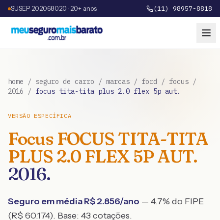
SUSEP 202068020 · 20+ anos
(11) 98957-8818
home
/
seguro de carro
/
marcas
/
ford
/
focus
/
2016
/
focus tita-tita plus 2.0 flex 5p aut.
VERSÃO ESPECÍFICA
Focus
FOCUS TITA-TITA
PLUS 2.0 FLEX 5P AUT.
2016
.
Seguro em média R$
2.856
/ano
— 4.7% do FIPE
(R$ 60.174)
. Base:
43
cotações.