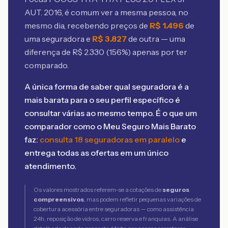
AUT. 2016
, é comum ver a mesma pessoa, no
mesmo dia, recebendo preços de
R$
1.496
de
uma seguradora e
R$
3.827
de outra — uma
diferença de R$
2.330
(
156
%) apenas por ter
comparado.
A única forma de saber qual seguradora é a
mais barata para o seu perfil específico é
consultar várias ao mesmo tempo. É o que um
comparador como o Meu Seguro Mais Barato
faz:
consulta 18 seguradoras em paralelo
e
entrega todas as ofertas em um único
atendimento.
Os valores mostrados referem-se a cotações de
seguros
compreensivos
, mas podem refletir pequenas variações de
cobertura acessória entre seguradoras — como assistência
24h, reposição de vidros, carro reserva e franquias. A análise