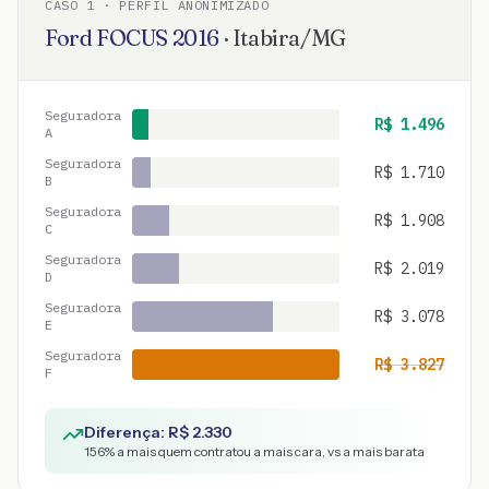
CASO
1
· PERFIL ANONIMIZADO
Ford
FOCUS
2016
·
Itabira
/
MG
Seguradora
R$
1.496
A
Seguradora
R$
1.710
B
Seguradora
R$
1.908
C
Seguradora
R$
2.019
D
Seguradora
R$
3.078
E
Seguradora
R$
3.827
F
Diferença: R$
2.330
156
% a mais quem contratou a mais cara, vs a mais barata