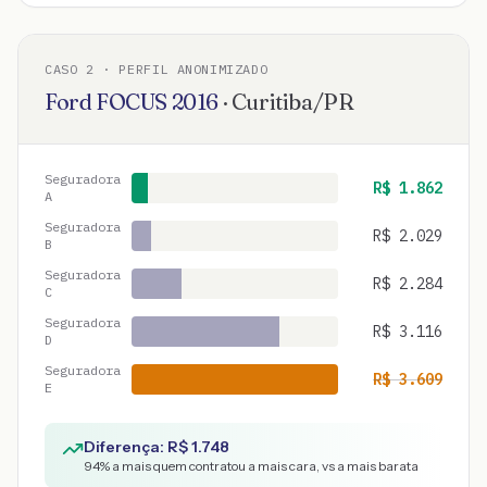
CASO
2
· PERFIL ANONIMIZADO
Ford
FOCUS
2016
·
Curitiba
/
PR
Seguradora
R$
1.862
A
Seguradora
R$
2.029
B
Seguradora
R$
2.284
C
Seguradora
R$
3.116
D
Seguradora
R$
3.609
E
Diferença: R$
1.748
94
% a mais quem contratou a mais cara, vs a mais barata