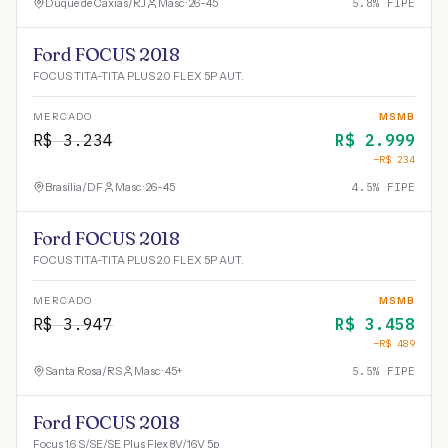
Duque de Caxias
/
RJ
Masc · 26-45
5.8
% FIPE
Ford FOCUS 2018
FOCUS TITA-TITA PLUS 2.0 FLEX 5P AUT.
MERCADO
MSMB
R$
3.234
R$
2.999
−R$
234
Brasília
/
DF
Masc · 26-45
4.5
% FIPE
Ford FOCUS 2018
FOCUS TITA-TITA PLUS 2.0 FLEX 5P AUT.
MERCADO
MSMB
R$
3.947
R$
3.458
−R$
489
Santa Rosa
/
RS
Masc · 45+
5.5
% FIPE
Ford FOCUS 2018
Focus 1.6 S/SE/SE Plus Flex 8V/16V 5p