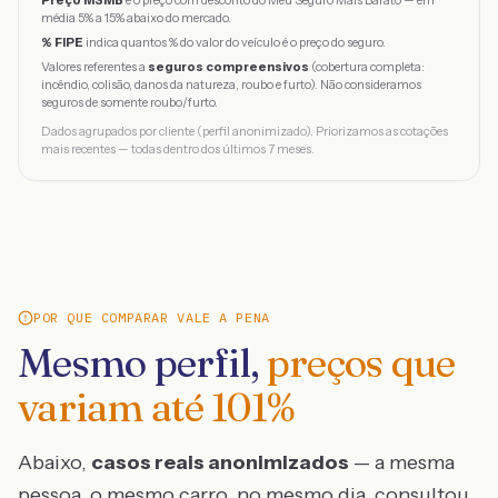
Preço MSMB
é o preço com desconto do Meu Seguro Mais Barato — em
média 5% a 15% abaixo do mercado.
% FIPE
indica quantos % do valor do veículo é o preço do seguro.
Valores referentes a
seguros compreensivos
(cobertura completa:
incêndio, colisão, danos da natureza, roubo e furto). Não consideramos
seguros de somente roubo/furto.
Dados agrupados por cliente (perfil anonimizado). Priorizamos as cotações
mais recentes — todas dentro dos últimos 7 meses.
POR QUE COMPARAR VALE A PENA
Mesmo perfil,
preços que
variam até
101
%
Abaixo,
casos reais anonimizados
— a mesma
pessoa, o mesmo carro, no mesmo dia, consultou