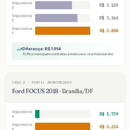
Seguradora
R$
3.169
D
Seguradora
R$
3.364
E
Seguradora
R$
3.808
F
Diferença: R$
1.914
101
% a mais quem contratou a mais cara, vs a mais barata
CASO
2
· PERFIL ANONIMIZADO
Ford
FOCUS
2018
·
Brasília
/
DF
Seguradora
R$
1.739
A
Seguradora
R$
3.234
B