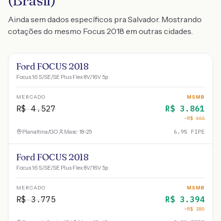
(Brasil)
Ainda sem dados específicos pra Salvador. Mostrando
cotações do mesmo Focus 2018 em outras cidades.
Ford FOCUS 2018
Focus 1.6 S/SE/SE Plus Flex 8V/16V 5p
MERCADO
MSMB
R$
4.527
R$
3.861
−R$
666
Planaltina
/
GO
Masc · 18-25
6.9
% FIPE
Ford FOCUS 2018
Focus 1.6 S/SE/SE Plus Flex 8V/16V 5p
MERCADO
MSMB
R$
3.775
R$
3.394
−R$
380