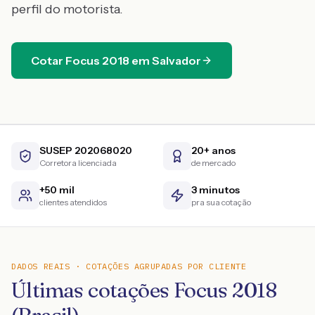
perfil do motorista.
Cotar
Focus
2018
em
Salvador
SUSEP 202068020
20+ anos
Corretora licenciada
de mercado
+50 mil
3 minutos
clientes atendidos
pra sua cotação
DADOS REAIS · COTAÇÕES AGRUPADAS POR CLIENTE
Últimas cotações Focus 2018