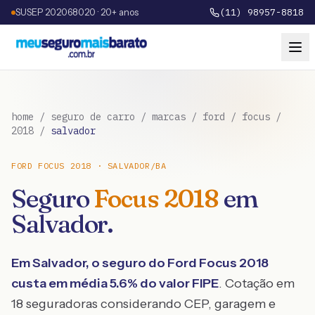
SUSEP 202068020 · 20+ anos
(11) 98957-8818
home
/
seguro de carro
/
marcas
/
ford
/
focus
/
2018
/
salvador
FORD
FOCUS
2018
·
SALVADOR
/
BA
Seguro
Focus
2018
em
Salvador
.
Em
Salvador
, o seguro do
Ford
Focus
2018
custa em média
5.6
% do valor FIPE
. Cotação em
18 seguradoras considerando CEP, garagem e