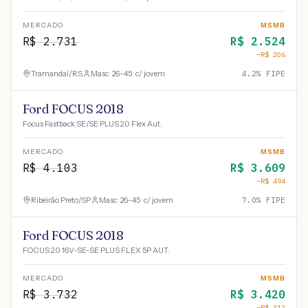
MERCADO
MSMB
R$
2.731
R$
2.524
−R$
206
Tramandaí
/
RS
Masc · 26-45 · c/ jovem
4.2
% FIPE
Ford FOCUS 2018
Focus Fastback SE/SE PLUS 2.0 Flex Aut.
MERCADO
MSMB
R$
4.103
R$
3.609
−R$
494
Ribeirão Preto
/
SP
Masc · 26-45 · c/ jovem
7.0
% FIPE
Ford FOCUS 2018
FOCUS 2.0 16V-SE-SE PLUS FLEX 5P AUT.
MERCADO
MSMB
R$
3.732
R$
3.420
−R$
312