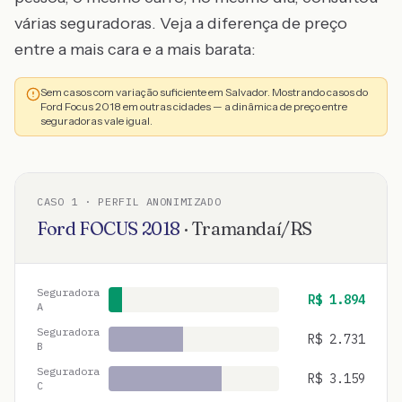
várias seguradoras. Veja a diferença de preço
entre a mais cara e a mais barata:
Sem casos com variação suficiente em Salvador. Mostrando casos do
Ford Focus 2018 em outras cidades — a dinâmica de preço entre
seguradoras vale igual.
CASO
1
· PERFIL ANONIMIZADO
Ford
FOCUS
2018
·
Tramandaí
/
RS
Seguradora
R$
1.894
A
Seguradora
R$
2.731
B
Seguradora
R$
3.159
C