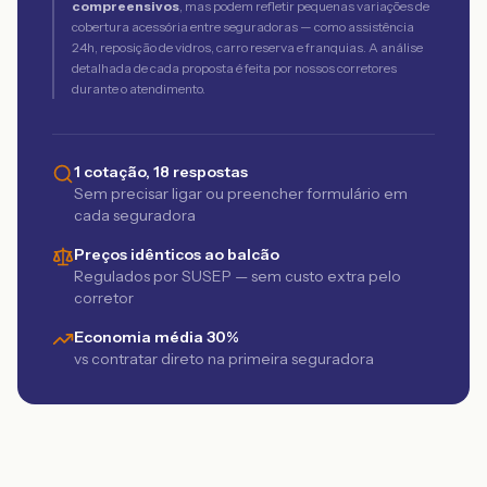
compreensivos
, mas podem refletir pequenas variações de
cobertura acessória entre seguradoras — como assistência
24h, reposição de vidros, carro reserva e franquias. A análise
detalhada de cada proposta é feita por nossos corretores
durante o atendimento.
1 cotação, 18 respostas
Sem precisar ligar ou preencher formulário em
cada seguradora
Preços idênticos ao balcão
Regulados por SUSEP — sem custo extra pelo
corretor
Economia média 30%
vs contratar direto na primeira seguradora