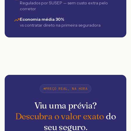
Regulados por SUSEP — sem custo extra pelo
corretor
Economia média 30%
vs contratar direto na primeira seguradora
PREÇO REAL, NA HORA
Viu uma prévia?
Descubra o valor exato
do
seu seguro.