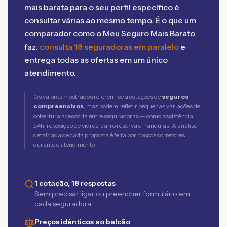
mais barata para o seu perfil específico é
consultar várias ao mesmo tempo. É o que um
comparador como o Meu Seguro Mais Barato
faz:
consulta 18 seguradoras em paralelo
e
entrega todas as ofertas em um único
atendimento.
Os valores mostrados referem-se a cotações de
seguros
compreensivos
, mas podem refletir pequenas variações de
cobertura acessória entre seguradoras — como assistência
24h, reposição de vidros, carro reserva e franquias. A análise
detalhada de cada proposta é feita por nossos corretores
durante o atendimento.
1 cotação, 18 respostas
Sem precisar ligar ou preencher formulário em
cada seguradora
Preços idênticos ao balcão