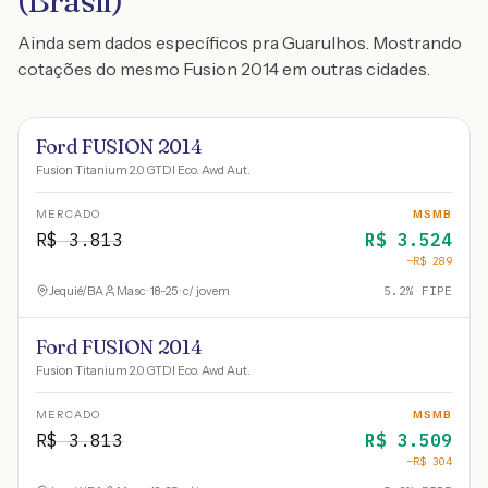
(Brasil)
Ainda sem dados específicos pra Guarulhos. Mostrando
cotações do mesmo Fusion 2014 em outras cidades.
Ford FUSION 2014
Fusion Titanium 2.0 GTDI Eco. Awd Aut.
MERCADO
MSMB
R$
3.813
R$
3.524
−R$
289
Jequié
/
BA
Masc · 18-25 · c/ jovem
5.2
% FIPE
Ford FUSION 2014
Fusion Titanium 2.0 GTDI Eco. Awd Aut.
MERCADO
MSMB
R$
3.813
R$
3.509
−R$
304