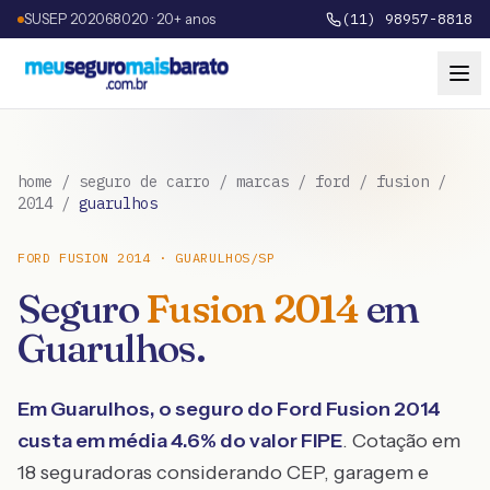
SUSEP 202068020 · 20+ anos
(11) 98957-8818
home
/
seguro de carro
/
marcas
/
ford
/
fusion
/
2014
/
guarulhos
FORD
FUSION
2014
·
GUARULHOS
/
SP
Seguro
Fusion
2014
em
Guarulhos
.
Em
Guarulhos
, o seguro do
Ford
Fusion
2014
custa em média
4.6
% do valor FIPE
. Cotação em
18 seguradoras considerando CEP, garagem e