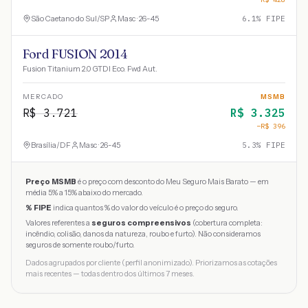
São Caetano do Sul
/
SP
Masc · 26-45
6.1
% FIPE
Ford FUSION 2014
Fusion Titanium 2.0 GTDI Eco. Fwd Aut.
MERCADO
MSMB
R$
3.721
R$
3.325
−R$
396
Brasília
/
DF
Masc · 26-45
5.3
% FIPE
Preço MSMB
é o preço com desconto do Meu Seguro Mais Barato — em
média 5% a 15% abaixo do mercado.
% FIPE
indica quantos % do valor do veículo é o preço do seguro.
Valores referentes a
seguros compreensivos
(cobertura completa:
incêndio, colisão, danos da natureza, roubo e furto). Não consideramos
seguros de somente roubo/furto.
Dados agrupados por cliente (perfil anonimizado). Priorizamos as cotações
mais recentes — todas dentro dos últimos 7 meses.