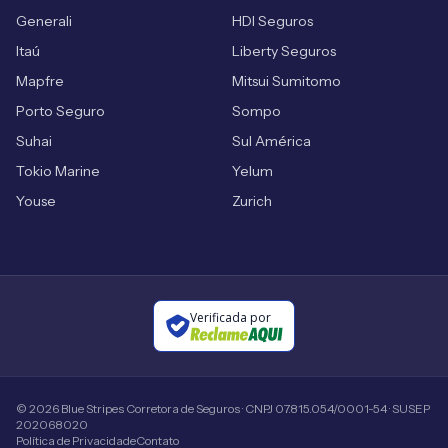
Generali
HDI Seguros
Itaú
Liberty Seguros
Mapfre
Mitsui Sumitomo
Porto Seguro
Sompo
Suhai
Sul América
Tokio Marine
Yelum
Youse
Zurich
Verificada por
©
2026
Blue Stripes Corretora de Seguros · CNPJ 07.815.054/0001-54 · SUSEP
202068020
Política de Privacidade
Contato