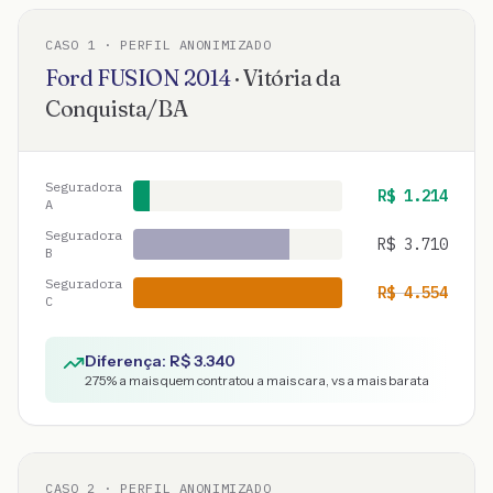
CASO
1
· PERFIL ANONIMIZADO
Ford
FUSION
2014
·
Vitória da
Conquista
/
BA
Seguradora
R$
1.214
A
Seguradora
R$
3.710
B
Seguradora
R$
4.554
C
Diferença: R$
3.340
275
% a mais quem contratou a mais cara, vs a mais barata
CASO
2
· PERFIL ANONIMIZADO