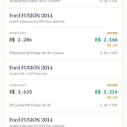
Jequié
/
BA
Masc · 18-25 · c/ jovem
5.2
% FIPE
Ford FUSION 2014
Fusion Titanium 2.0 GTDI Eco. Awd Aut.
MERCADO
MSMB
R$
2.286
R$
2.166
−R$
120
Palmital
/
SP
Masc · 26-45 · c/ jovem
3.1
% FIPE
Ford FUSION 2014
Fusion 2.5L I-VCT Flex Aut.
MERCADO
MSMB
R$
3.635
R$
3.216
−R$
419
Curitiba
/
PR
Masc · 26-45
5.6
% FIPE
Ford FUSION 2014
Fusion Titanium 2.0 GTDI Eco. Awd Aut.