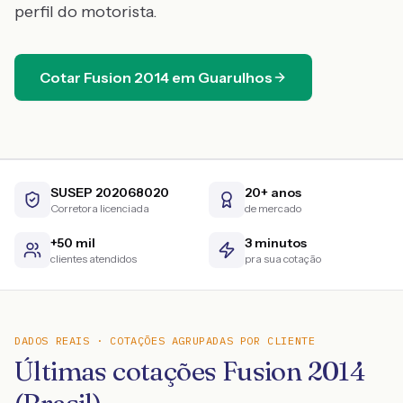
perfil do motorista.
Cotar
Fusion
2014
em
Guarulhos
SUSEP 202068020
20+ anos
Corretora licenciada
de mercado
+50 mil
3 minutos
clientes atendidos
pra sua cotação
DADOS REAIS · COTAÇÕES AGRUPADAS POR CLIENTE
Últimas cotações Fusion 2014