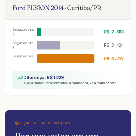
Ford
FUSION
2014
·
Curitiba
/
PR
Seguradora
R$
2.888
A
Seguradora
R$
3.424
B
Seguradora
R$
4.217
C
Diferença: R$
1.329
46
% a mais quem contratou a mais cara, vs a mais barata
O QUE OS DADOS MOSTRAM
Por que cotar em um