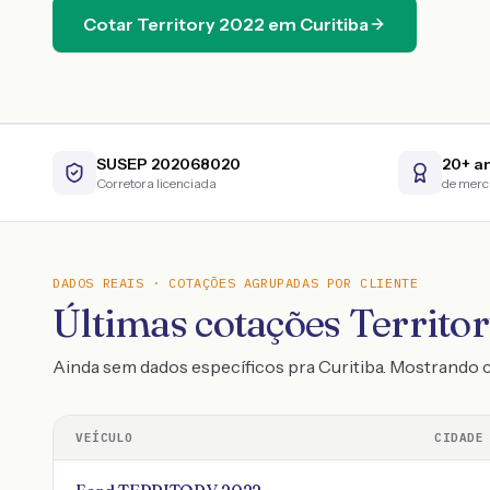
Cotar
Territory
2022
em
Curitiba
SUSEP 202068020
20+ a
Corretora licenciada
de mer
DADOS REAIS · COTAÇÕES AGRUPADAS POR CLIENTE
Últimas cotações Territor
Ainda sem dados específicos pra Curitiba. Mostrando 
VEÍCULO
CIDADE