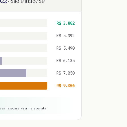
022
·
São Paulo
/
SP
R$
3.882
R$
5.392
R$
5.490
R$
6.135
R$
7.850
R$
9.306
 a mais cara, vs a mais barata