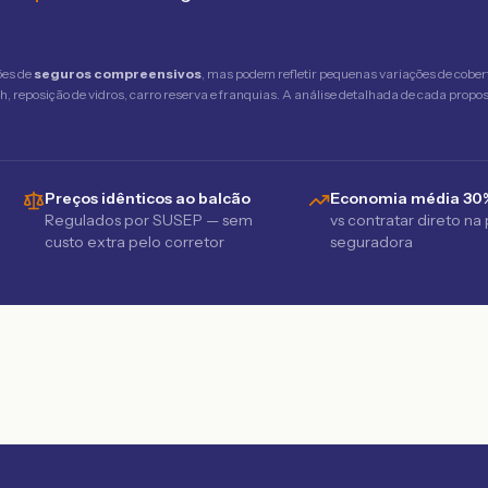
ões de
seguros compreensivos
, mas podem refletir pequenas variações de cober
 reposição de vidros, carro reserva e franquias. A análise detalhada de cada propost
Preços idênticos ao balcão
Economia média 30
Regulados por SUSEP — sem
vs contratar direto na
custo extra pelo corretor
seguradora