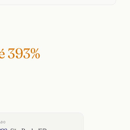
té
393
%
ADO