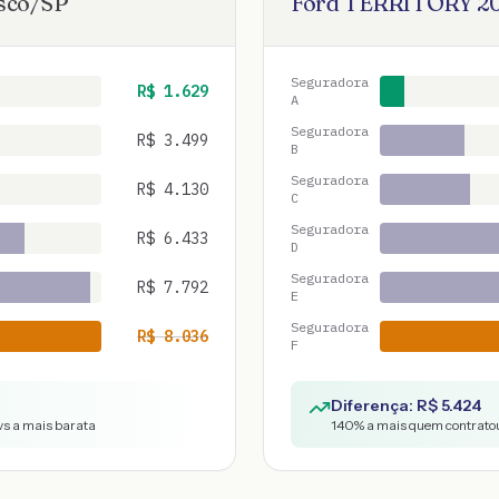
sco
/
SP
Ford
TERRITORY
2
Seguradora
R$
1.629
A
Seguradora
R$
3.499
B
Seguradora
R$
4.130
C
Seguradora
R$
6.433
D
Seguradora
R$
7.792
E
Seguradora
R$
8.036
F
Diferença: R$
5.424
vs a mais barata
140
% a mais quem contratou