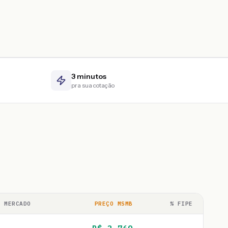
3 minutos
pra sua cotação
O MERCADO
PREÇO MSMB
% FIPE