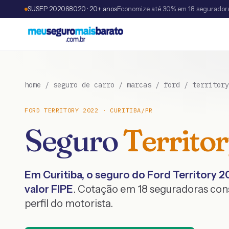
SUSEP 202068020 · 20+ anos
Economize até 30% em 18 segurador
home
/
seguro de carro
/
marcas
/
ford
/
territory
FORD
TERRITORY
2022
·
CURITIBA
/
PR
Seguro
Territo
Em
Curitiba
, o seguro do
Ford
Territory
2
valor FIPE
. Cotação em 18 seguradoras co
perfil do motorista.