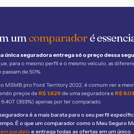
 em um
comparador
é essenci
a única seguradora entrega só o preço dessa seg
ue, para o mesmo perfil e o mesmo veículo, as diferen
e passam de 50%.
elo MSMB
pro Ford Territory 2022
, é comum ver a mes
bendo preços de
R$
1.629
de uma seguradora e
R$
8.0
$
6.407
(
393
%) apenas por ter comparado.
seguradora é a mais barata para o seu perfil específic
tempo. É o que um comparador como o Meu Seguro Ma
 em paralelo
e entrega todas as ofertas em um único