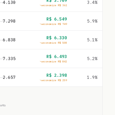
R$
3.769
$
4.130
3.4
%
economize R$
361
R$
6.549
$
7.298
5.9
%
economize R$
749
R$
6.330
$
6.838
5.1
%
economize R$
508
R$
6.493
$
7.335
5.2
%
economize R$
842
R$
2.398
$
2.657
1.9
%
economize R$
259
urto.