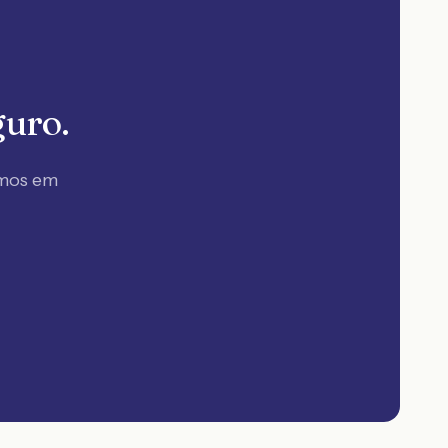
guro.
amos em