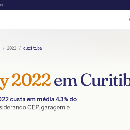
as
/
2022
/
curitiba
ry
2022
em
Curiti
022
custa em média
4.3
% do
nsiderando CEP, garagem e