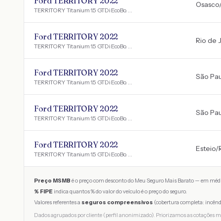
Ford TERRITORY 2022
Osasco
TERRITORY Titanium 1.5 GTDi EcoBo. Aut.
Ford TERRITORY 2022
Rio de 
TERRITORY Titanium 1.5 GTDi EcoBo. Aut.
Ford TERRITORY 2022
São Pau
TERRITORY Titanium 1.5 GTDi EcoBo. Aut.
Ford TERRITORY 2022
São Pau
TERRITORY Titanium 1.5 GTDi EcoBo. Aut.
Ford TERRITORY 2022
Esteio
/
TERRITORY Titanium 1.5 GTDi EcoBo. Aut.
Preço MSMB
é o preço com desconto do Meu Seguro Mais Barato — em médi
% FIPE
indica quantos % do valor do veículo é o preço do seguro.
Valores referentes a
seguros compreensivos
(cobertura completa: incênd
Dados agrupados por cliente (perfil anonimizado). Priorizamos as cotações m