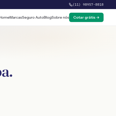
(11) 98957-8818
Home
Marcas
Seguro Auto
Blog
Sobre nós
Cotar grátis →
ba
.