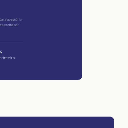
tura acessória
a é feita por
%
 primeira