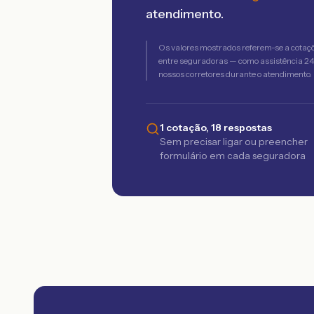
atendimento.
Os valores mostrados referem-se a cotaç
entre seguradoras — como assistência 24h,
nossos corretores durante o atendimento.
1 cotação, 18 respostas
Sem precisar ligar ou preencher
formulário em cada seguradora