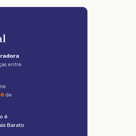
al
uradora
ças entre
ma
36
de
o é
is Barato