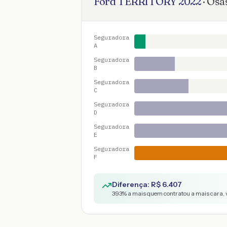
Ford
TERRITORY
2022
·
Osa
Seguradora
A
Seguradora
B
Seguradora
C
Seguradora
D
Seguradora
E
Seguradora
F
Diferença: R$
6.407
393
% a mais quem contratou a mais cara, 