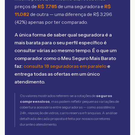
preços de
R$
7.785
de uma seguradora e
R$
11.082
de outra — uma diferença de R$
3.296
(
42
%) apenas por ter comparado.
A única forma de saber qual seguradora é a
mais barata para o seu perfil específico é
consultar várias ao mesmo tempo. É o que um
comparador como o Meu Seguro Mais Barato
faz:
consulta 18 seguradoras em paralelo
e
entrega todas as ofertas em um único
atendimento.
Os valores mostrados referem-se a cotações de
seguros
compreensivos
, mas podem refletir pequenas variações de
cobertura acessória entre seguradoras — como assistência
24h, reposição de vidros, carro reserva e franquias. A análise
detalhada de cada proposta é feita por nossos corretores
durante o atendimento.