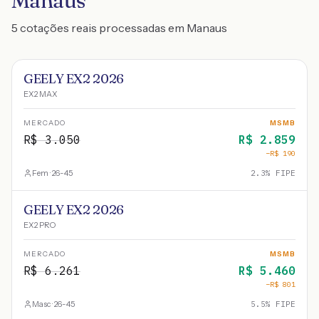
Manaus
5 cotações reais processadas em Manaus
GEELY EX2 2026
EX2 MAX
MERCADO
MSMB
R$
3.050
R$
2.859
−R$
190
Fem · 26-45
2.3
% FIPE
GEELY EX2 2026
EX2 PRO
MERCADO
MSMB
R$
6.261
R$
5.460
−R$
801
Masc · 26-45
5.5
% FIPE