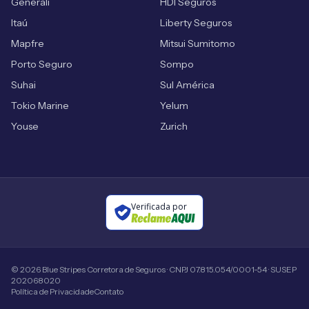
Generali
HDI Seguros
Itaú
Liberty Seguros
Mapfre
Mitsui Sumitomo
Porto Seguro
Sompo
Suhai
Sul América
Tokio Marine
Yelum
Youse
Zurich
Verificada por
©
2026
Blue Stripes Corretora de Seguros · CNPJ 07.815.054/0001-54 · SUSEP
202068020
Política de Privacidade
Contato