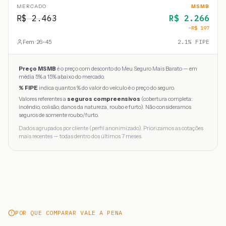
MERCADO
MSMB
R$
2.463
R$
2.266
−R$
197
Fem · 26-45
2.1
% FIPE
Preço MSMB
é o preço com desconto do Meu Seguro Mais Barato — em
média 5% a 15% abaixo do mercado.
% FIPE
indica quantos % do valor do veículo é o preço do seguro.
Valores referentes a
seguros compreensivos
(cobertura completa:
incêndio, colisão, danos da natureza, roubo e furto). Não consideramos
seguros de somente roubo/furto.
Dados agrupados por cliente (perfil anonimizado). Priorizamos as cotações
mais recentes — todas dentro dos últimos 7 meses.
POR QUE COMPARAR VALE A PENA