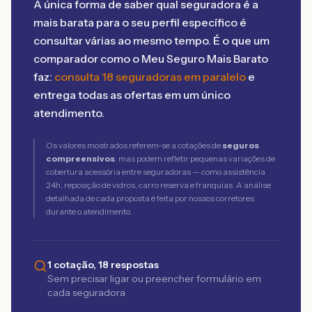
A única forma de saber qual seguradora é a
mais barata para o seu perfil específico é
consultar várias ao mesmo tempo. É o que um
comparador como o Meu Seguro Mais Barato
faz:
consulta 18 seguradoras em paralelo
e
entrega todas as ofertas em um único
atendimento.
Os valores mostrados referem-se a cotações de
seguros
compreensivos
, mas podem refletir pequenas variações de
cobertura acessória entre seguradoras — como assistência
24h, reposição de vidros, carro reserva e franquias. A análise
detalhada de cada proposta é feita por nossos corretores
durante o atendimento.
1 cotação, 18 respostas
Sem precisar ligar ou preencher formulário em
cada seguradora