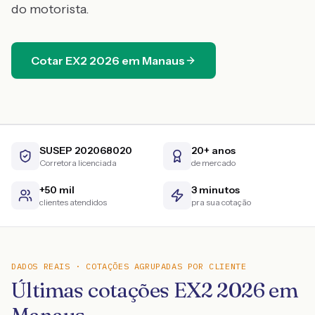
do motorista.
Cotar
EX2
2026
em
Manaus
SUSEP 202068020
20+ anos
Corretora licenciada
de mercado
+50 mil
3 minutos
clientes atendidos
pra sua cotação
DADOS REAIS · COTAÇÕES AGRUPADAS POR CLIENTE
Últimas cotações EX2 2026 em