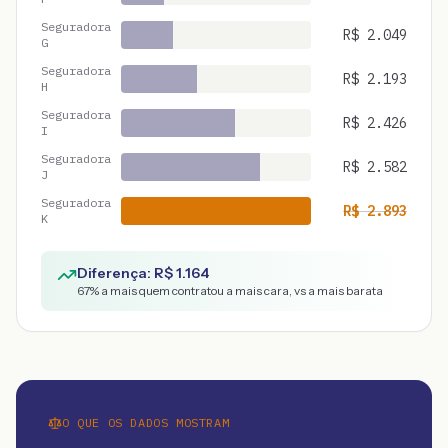
Seguradora
R$
2.049
G
Seguradora
R$
2.193
H
Seguradora
R$
2.426
I
Seguradora
R$
2.582
J
Seguradora
R$
2.893
K
Diferença: R$
1.164
67
% a mais quem contratou a mais cara, vs a mais barata
O QUE OS DADOS MOSTRAM