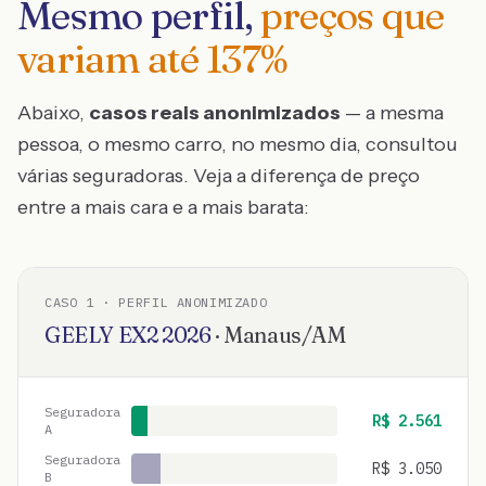
Mesmo perfil,
preços que
variam até
137
%
Abaixo,
casos reais anonimizados
— a mesma
pessoa, o mesmo carro, no mesmo dia, consultou
várias seguradoras. Veja a diferença de preço
entre a mais cara e a mais barata:
CASO
1
· PERFIL ANONIMIZADO
GEELY
EX2
2026
·
Manaus
/
AM
Seguradora
R$
2.561
A
Seguradora
R$
3.050
B