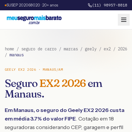
SUSEP 202068020 · 20+ anos
(11) 98957-8818
home
/
seguro de carro
/
marcas
/
geely
/
ex2
/
2026
/
manaus
GEELY
EX2
2026
·
MANAUS
/
AM
Seguro
EX2
2026
em
Manaus
.
Em
Manaus
, o seguro do
Geely
EX2
2026
custa
em média
3.7
% do valor FIPE
. Cotação em 18
seguradoras considerando CEP, garagem e perfil