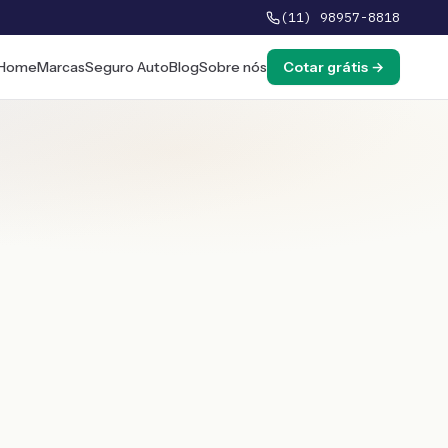
(11) 98957-8818
Home
Marcas
Seguro Auto
Blog
Sobre nós
Cotar grátis →