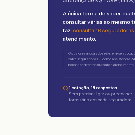
diferença de R$
1.099
(
144
%)
A única forma de saber qual 
consultar várias ao mesmo 
faz:
consulta 18 seguradoras
atendimento.
Os valores mostrados referem-se a cotaç
entre seguradoras — como assistência 24h,
nossos corretores durante o atendimento.
1 cotação, 18 respostas
Sem precisar ligar ou preencher
formulário em cada seguradora