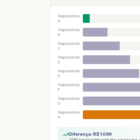
Seguradora
A
Seguradora
B
Seguradora
C
Seguradora
D
Seguradora
E
Seguradora
F
Seguradora
G
Seguradora
H
Diferença: R$
1.099
144
% a mais quem contratou a mais cara, 