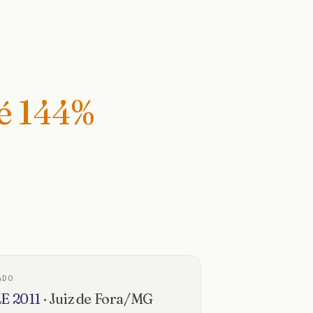
té
144
%
ADO
LE
2011
·
Juiz de Fora
/
MG