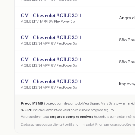
GM - Chevrolet AGILE 2011
Angra d
AGILE LT 1.4 MPFI 8V FlexPower 5p
GM - Chevrolet AGILE 2011
São Pau
AGILE LTZ 1.4 MPFI 8V FlexPower 5p
GM - Chevrolet AGILE 2011
São Pau
AGILE LTZ 1.4 MPFI 8V FlexPower 5p
GM - Chevrolet AGILE 2011
Itapeva
AGILE LTZ 1.4 MPFI 8V FlexPower 5p
Preço MSMB
é o preço com desconto do Meu Seguro Mais Barato — em médi
% FIPE
indica quantos % do valor do veículo é o preço do seguro.
Valores referentes a
seguros compreensivos
(cobertura completa: incênd
Dados agrupados por cliente (perfil anonimizado). Priorizamos as cotações m