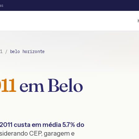
as
1
/
belo horizonte
11
em
Belo
2011
custa em média
5.7
% do
nsiderando CEP, garagem e