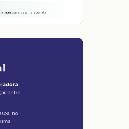
 a mais cara, vs a mais barata
al
uradora
ças entre
ssoa, no
 uma