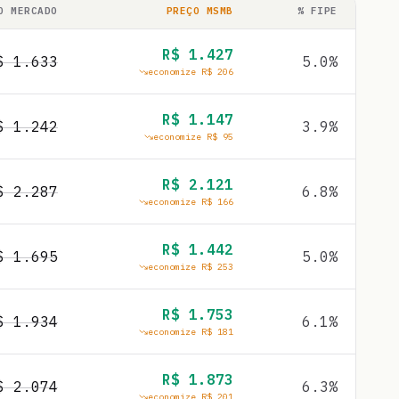
O MERCADO
PREÇO MSMB
% FIPE
R$
1.427
$
1.633
5.0
%
economize R$
206
R$
1.147
$
1.242
3.9
%
economize R$
95
R$
2.121
$
2.287
6.8
%
economize R$
166
R$
1.442
$
1.695
5.0
%
economize R$
253
R$
1.753
$
1.934
6.1
%
economize R$
181
R$
1.873
$
2.074
6.3
%
economize R$
201