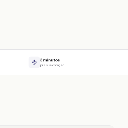
3 minutos
pra sua cotação