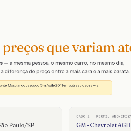
preços que variam a
os
— a mesma pessoa, o mesmo carro, no mesmo dia,
a diferença de preço entre a mais cara e a mais barata:
zonte. Mostrando casos do Gm Agile 2011 em outras cidades — a
CASO
2
· PERFIL ANONIMIZ
São Paulo
/
SP
GM - Chevrolet
AGI