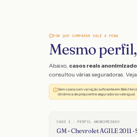
POR QUE COMPARAR VALE A PENA
Mesmo perfil,
Abaixo,
casos reais anonimizad
consultou várias seguradoras. Veja 
Sem casos com variação suficiente em Belo Hori
dinâmica de preço entre seguradoras vale igual.
CASO
1
· PERFIL ANONIMIZADO
GM - Chevrolet
AGILE
2011
·