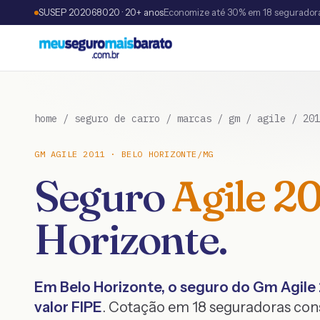
SUSEP 202068020 · 20+ anos
Economize até 30% em 18 segurador
home
/
seguro de carro
/
marcas
/
gm
/
agile
/
201
GM
AGILE
2011
·
BELO HORIZONTE
/
MG
Seguro
Agile
20
Horizonte
.
Em
Belo Horizonte
, o seguro do
Gm
Agile
valor FIPE
. Cotação em 18 seguradoras co