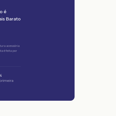
o é
is Barato
tura acessória
a é feita por
%
 primeira