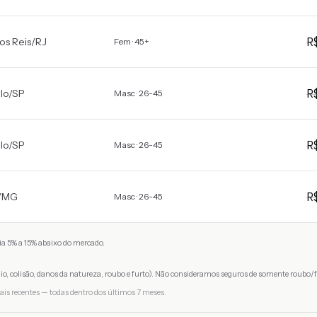
R
os Reis
/
RJ
Fem · 45+
R
lo
/
SP
Masc · 26-45
R
lo
/
SP
Masc · 26-45
R
/
MG
Masc · 26-45
a 5% a 15% abaixo do mercado.
io, colisão, danos da natureza, roubo e furto). Não consideramos seguros de somente roubo/f
ais recentes — todas dentro dos últimos 7 meses.