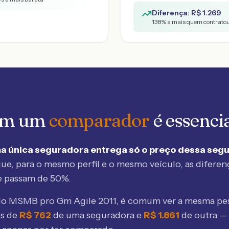
Diferença: R$
1.269
138
% a mais quem contratou
 em um
comparador
é essenci
a única seguradora entrega só o preço dessa seg
ue, para o mesmo perfil e o mesmo veículo, as diferen
e passam de 50%.
elo MSMB
pro Gm Agile 2011
, é comum ver a mesma pe
os de
R$
762
de uma seguradora e
R$
1.861
de outra —