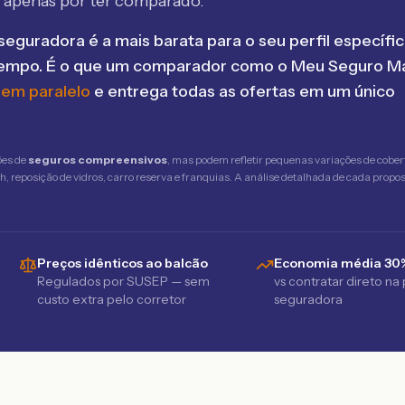
 apenas por ter comparado.
seguradora é a mais barata para o seu perfil específic
tempo. É o que um comparador como o Meu Seguro Ma
 em paralelo
e entrega todas as ofertas em um único
ões de
seguros compreensivos
, mas podem refletir pequenas variações de cober
 reposição de vidros, carro reserva e franquias. A análise detalhada de cada propost
Preços idênticos ao balcão
Economia média 30
Regulados por SUSEP — sem
vs contratar direto na
custo extra pelo corretor
seguradora