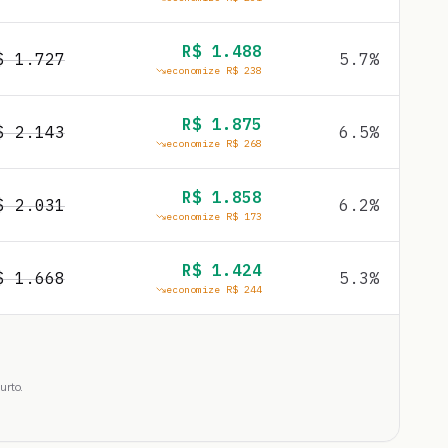
R$
1.488
$
1.727
5.7
%
economize R$
238
R$
1.875
$
2.143
6.5
%
economize R$
268
R$
1.858
$
2.031
6.2
%
economize R$
173
R$
1.424
$
1.668
5.3
%
economize R$
244
urto.