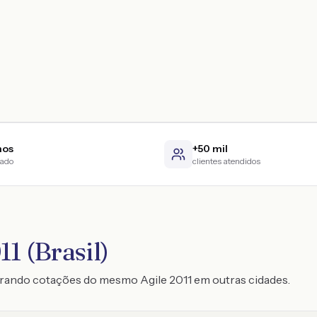
nos
+50 mil
cado
clientes atendidos
1 (Brasil)
trando cotações do mesmo Agile 2011 em outras cidades.