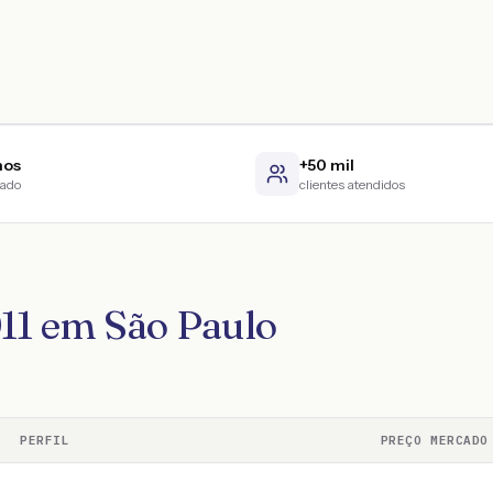
nos
+50 mil
cado
clientes atendidos
011 em São Paulo
PERFIL
PREÇO MERCADO