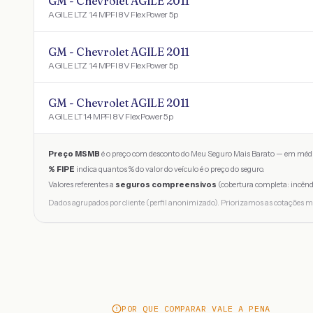
GM - Chevrolet AGILE 2011
AGILE LTZ 1.4 MPFI 8V FlexPower 5p
GM - Chevrolet AGILE 2011
AGILE LTZ 1.4 MPFI 8V FlexPower 5p
GM - Chevrolet AGILE 2011
AGILE LT 1.4 MPFI 8V FlexPower 5p
Preço MSMB
é o preço com desconto do Meu Seguro Mais Barato — em médi
% FIPE
indica quantos % do valor do veículo é o preço do seguro.
Valores referentes a
seguros compreensivos
(cobertura completa: incênd
Dados agrupados por cliente (perfil anonimizado). Priorizamos as cotações m
POR QUE COMPARAR VALE A PENA