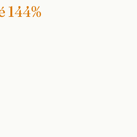
té
144
%