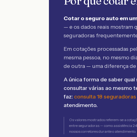
Por que cotar
Cotar o seguro auto em um
— e os dados reais mostram q
seguradoras frequentement
Em cotações processadas p
mesma pessoa, no mesmo dia
de outra — uma diferença d
A única forma de saber qual 
consultar várias ao mesmo 
faz:
consulta 18 seguradoras
atendimento.
Os valores mostrados referem-se a cotaç
entre seguradoras — como assistência 24h,
nossos corretores durante o atendimento.