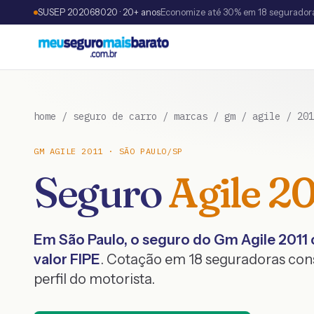
SUSEP 202068020 · 20+ anos
Economize até 30% em 18 segurador
home
/
seguro de carro
/
marcas
/
gm
/
agile
/
201
GM
AGILE
2011
·
SÃO PAULO
/
SP
Seguro
Agile
20
Em
São Paulo
, o seguro do
Gm
Agile
2011
valor FIPE
. Cotação em 18 seguradoras co
perfil do motorista.