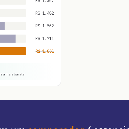
R$
1.367
R$
1.482
R$
1.562
R$
1.711
R$
1.861
vs a mais barata