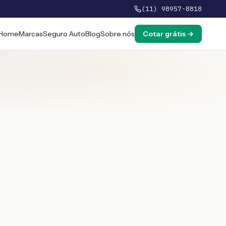
(11) 98957-8818
Home
Marcas
Seguro Auto
Blog
Sobre nós
Cotar grátis →