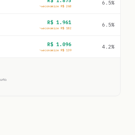
R$
1.875
6.5
%
economize R$
268
R$
1.961
6.5
%
economize R$
182
R$
1.096
4.2
%
economize R$
139
urto.