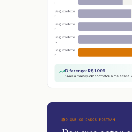
D
Seguradora
E
Seguradora
F
Seguradora
G
Seguradora
H
Diferença: R$
1.099
144
% a mais quem contratou a mais cara, 
O QUE OS DADOS MOSTRAM