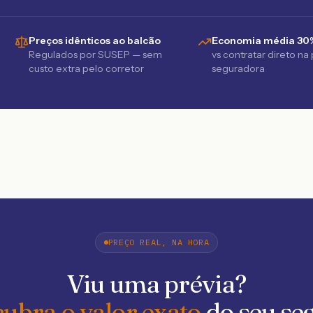
Preços idênticos ao balcão
Economia média 30
Regulados por SUSEP — sem
vs contratar direto na
custo extra pelo corretor
seguradora
PREÇO REAL, NA HORA
Viu uma prévia?
ubra o valor exato
do seu se