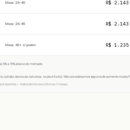
R$
2.143
Masc · 26-45
R$
2.143
Masc · 26-45
R$
1.235
Masc · 45+ · c/ jovem
a 5% a 15% abaixo do mercado.
io, colisão, danos da natureza, roubo e furto). Não consideramos seguros de somente roubo/f
ais recentes — todas dentro dos últimos 7 meses.