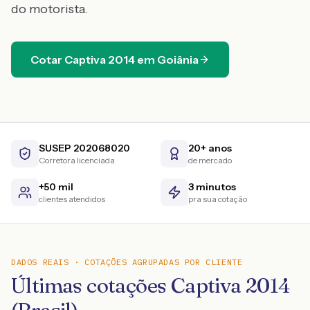
do motorista.
Cotar
Captiva
2014
em
Goiânia
SUSEP 202068020
20+ anos
Corretora licenciada
de mercado
+50 mil
3 minutos
clientes atendidos
pra sua cotação
DADOS REAIS · COTAÇÕES AGRUPADAS POR CLIENTE
Últimas cotações Captiva 2014