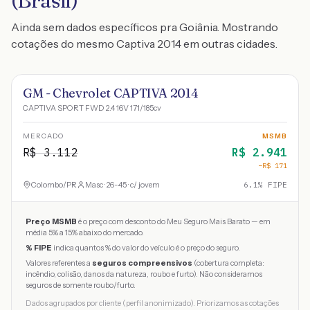
(Brasil)
Ainda sem dados específicos pra Goiânia. Mostrando
cotações do mesmo Captiva 2014 em outras cidades.
GM - Chevrolet CAPTIVA 2014
CAPTIVA SPORT FWD 2.4 16V 171/185cv
MERCADO
MSMB
R$
3.112
R$
2.941
−R$
171
Colombo
/
PR
Masc · 26-45 · c/ jovem
6.1
% FIPE
Preço MSMB
é o preço com desconto do Meu Seguro Mais Barato — em
média 5% a 15% abaixo do mercado.
% FIPE
indica quantos % do valor do veículo é o preço do seguro.
Valores referentes a
seguros compreensivos
(cobertura completa:
incêndio, colisão, danos da natureza, roubo e furto). Não consideramos
seguros de somente roubo/furto.
Dados agrupados por cliente (perfil anonimizado). Priorizamos as cotações