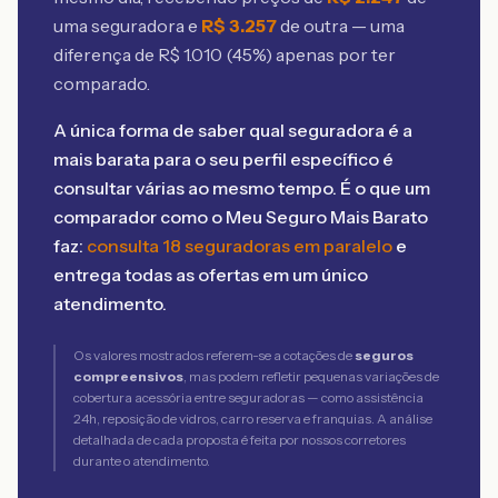
uma seguradora e
R$
3.257
de outra — uma
diferença de R$
1.010
(
45
%) apenas por ter
comparado.
A única forma de saber qual seguradora é a
mais barata para o seu perfil específico é
consultar várias ao mesmo tempo. É o que um
comparador como o Meu Seguro Mais Barato
faz:
consulta 18 seguradoras em paralelo
e
entrega todas as ofertas em um único
atendimento.
Os valores mostrados referem-se a cotações de
seguros
compreensivos
, mas podem refletir pequenas variações de
cobertura acessória entre seguradoras — como assistência
24h, reposição de vidros, carro reserva e franquias. A análise
detalhada de cada proposta é feita por nossos corretores
durante o atendimento.