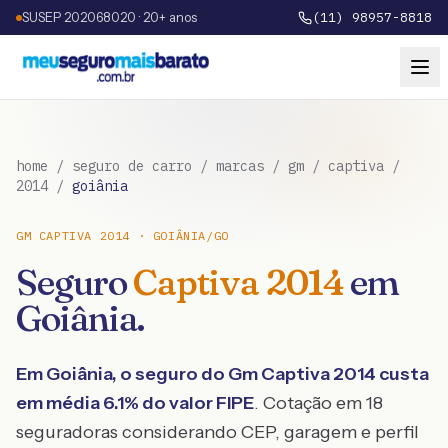
SUSEP 202068020 · 20+ anos
(11) 98957-8818
home
/
seguro de carro
/
marcas
/
gm
/
captiva
/
2014
/
goiânia
GM
CAPTIVA
2014
·
GOIÂNIA
/
GO
Seguro
Captiva
2014
em
Goiânia
.
Em
Goiânia
, o seguro do
Gm
Captiva
2014
custa
em média
6.1
% do valor FIPE
. Cotação em 18
seguradoras considerando CEP, garagem e perfil