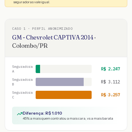
seguradoras vale igual.
CASO
1
· PERFIL ANONIMIZADO
GM - Chevrolet
CAPTIVA
2014
·
Colombo
/
PR
Seguradora
R$
2.247
A
Seguradora
R$
3.112
B
Seguradora
R$
3.257
C
Diferença: R$
1.010
45
% a mais quem contratou a mais cara, vs a mais barata