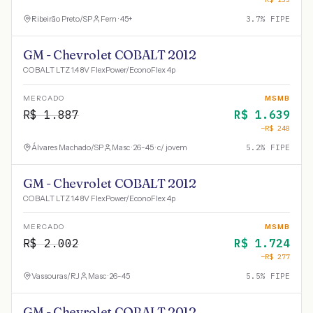
Ribeirão Preto
/
SP
Fem · 45+
3.7
% FIPE
GM - Chevrolet COBALT 2012
COBALT LTZ 1.4 8V FlexPower/EconoFlex 4p
MERCADO
MSMB
R$
1.887
R$
1.639
−R$
248
Álvares Machado
/
SP
Masc · 26-45 · c/ jovem
5.2
% FIPE
GM - Chevrolet COBALT 2012
COBALT LTZ 1.4 8V FlexPower/EconoFlex 4p
MERCADO
MSMB
R$
2.002
R$
1.724
−R$
277
Vassouras
/
RJ
Masc · 26-45
5.5
% FIPE
GM - Chevrolet COBALT 2012