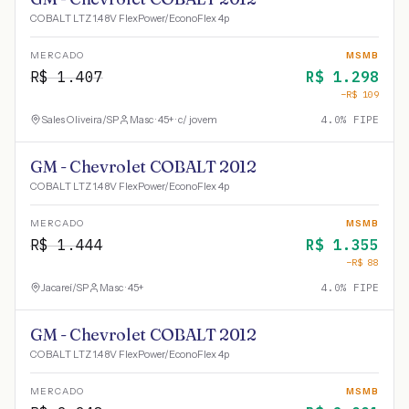
COBALT LTZ 1.4 8V FlexPower/EconoFlex 4p
MERCADO
MSMB
R$
1.407
R$
1.298
−R$
109
Sales Oliveira
/
SP
Masc · 45+ · c/ jovem
4.0
% FIPE
GM - Chevrolet COBALT 2012
COBALT LTZ 1.4 8V FlexPower/EconoFlex 4p
MERCADO
MSMB
R$
1.444
R$
1.355
−R$
88
Jacareí
/
SP
Masc · 45+
4.0
% FIPE
GM - Chevrolet COBALT 2012
COBALT LTZ 1.4 8V FlexPower/EconoFlex 4p
MERCADO
MSMB