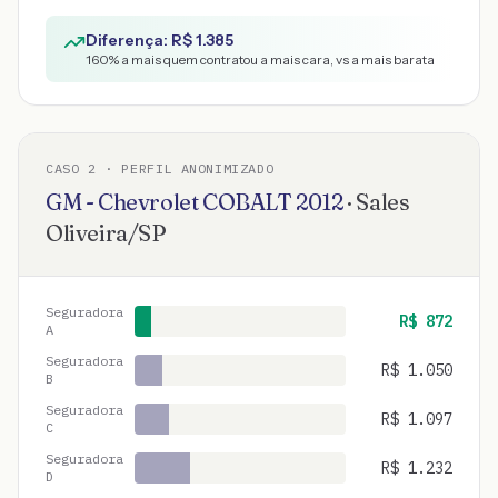
Diferença: R$
1.385
160
% a mais quem contratou a mais cara, vs a mais barata
CASO
2
· PERFIL ANONIMIZADO
GM - Chevrolet
COBALT
2012
·
Sales
Oliveira
/
SP
Seguradora
R$
872
A
Seguradora
R$
1.050
B
Seguradora
R$
1.097
C
Seguradora
R$
1.232
D