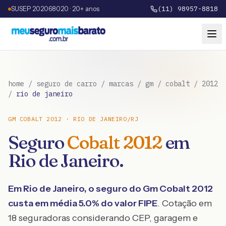
SUSEP 202068020 · 20+ anos
(11) 98957-8818
home
/
seguro de carro
/
marcas
/
gm
/
cobalt
/
2012
/
rio de janeiro
GM
COBALT
2012
·
RIO DE JANEIRO
/
RJ
Seguro
Cobalt
2012
em
Rio de Janeiro
.
Em
Rio de Janeiro
, o seguro do
Gm
Cobalt
2012
custa em média
5.0
% do valor FIPE
. Cotação em
18 seguradoras considerando CEP, garagem e