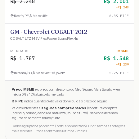
R$
2.248
R$
2.001
−R$
248
Recife
/
PE
Masc · 45+
6.3
% FIPE
GM - Chevrolet COBALT 2012
COBALT LTZ 1.4 8V FlexPower/EconoFlex 4p
MERCADO
MSMB
R$
1.787
R$
1.548
−R$
239
Ibirama
/
SC
Masc · 45+ · c/ jovem
5.2
% FIPE
Preço MSMB
é o preço com desconto do Meu Seguro Mais Barato — em
média 5% a 15% abaixo do mercado.
% FIPE
indica quantos % do valor do veículo é o preço do seguro.
Valores referentes a
seguros compreensivos
(cobertura completa:
incêndio, colisão, danos da natureza, roubo e furto). Não consideramos
seguros de somente roubo/furto.
Dados agrupados por cliente (perfil anonimizado). Priorizamos as cotações
mais recentes — todas dentro dos últimos 7 meses.