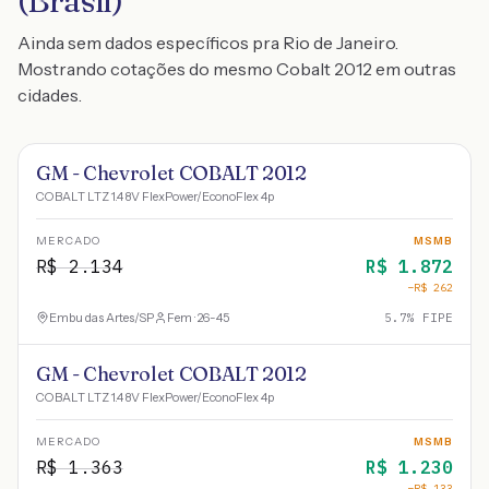
(Brasil)
Ainda sem dados específicos pra Rio de Janeiro.
Mostrando cotações do mesmo Cobalt 2012 em outras
cidades.
GM - Chevrolet COBALT 2012
COBALT LTZ 1.4 8V FlexPower/EconoFlex 4p
MERCADO
MSMB
R$
2.134
R$
1.872
−R$
262
Embu das Artes
/
SP
Fem · 26-45
5.7
% FIPE
GM - Chevrolet COBALT 2012
COBALT LTZ 1.4 8V FlexPower/EconoFlex 4p
MERCADO
MSMB
R$
1.363
R$
1.230
−R$
133