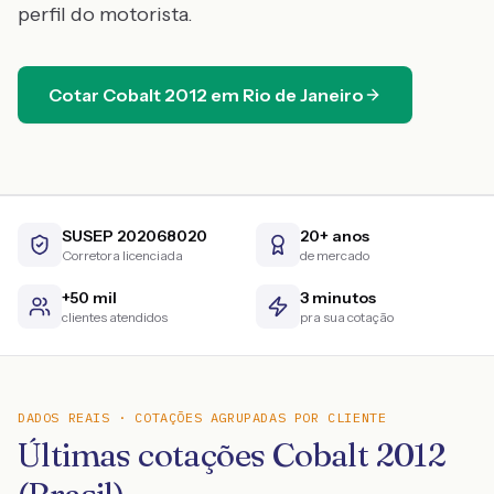
perfil do motorista.
Cotar
Cobalt
2012
em
Rio de Janeiro
SUSEP 202068020
20+ anos
Corretora licenciada
de mercado
+50 mil
3 minutos
clientes atendidos
pra sua cotação
DADOS REAIS · COTAÇÕES AGRUPADAS POR CLIENTE
Últimas cotações Cobalt 2012