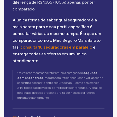
diferença de R$
1.385
(
160
%) apenas por ter
comparado.
A única forma de saber qual seguradora é a
mais barata para o seu perfil específico é
consultar várias ao mesmo tempo. É o que um
comparador como o Meu Seguro Mais Barato
faz:
consulta 18 seguradoras em paralelo
e
entrega todas as ofertas em um único
atendimento.
Os valores mostrados referem-se a cotações de
seguros
compreensivos
, mas podem refletir pequenas variações de
cobertura acessória entre seguradoras — como assistência
24h, reposição de vidros, carro reserva e franquias. A análise
detalhada de cada proposta é feita por nossos corretores
durante o atendimento.