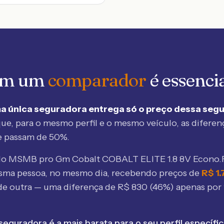
 em um
comparador
é essenci
a única seguradora entrega só o preço dessa seg
ue, para o mesmo perfil e o mesmo veículo, as diferen
e passam de 50%.
elo MSMB
pro Gm Cobalt COBALT ELITE 1.8 8V Econo.
sma pessoa, no mesmo dia, recebendo preços de
R$
1
de outra — uma diferença de R$
830
(
46
%) apenas por 
seguradora é a mais barata para o seu perfil específic