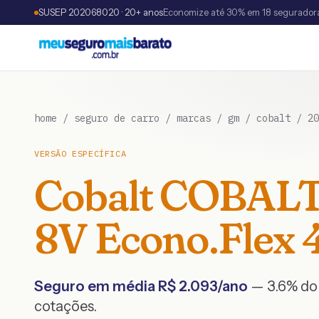
SUSEP 202068020 · 20+ anos
Economize até 30% em 18 segurador
home
/
seguro de carro
/
marcas
/
gm
/
cobalt
/
20
VERSÃO ESPECÍFICA
Cobalt
COBALT 
8V Econo.Flex 4
Seguro em média R$
2.093
/ano
— 3.6% do 
cotações.