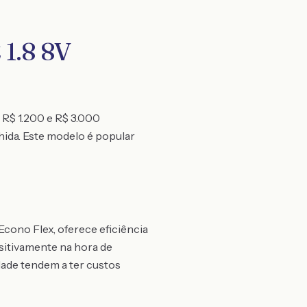
1.8 8V
 R$ 1.200 e R$ 3.000
hida. Este modelo é popular
cono Flex, oferece eficiência
itivamente na hora de
idade tendem a ter custos