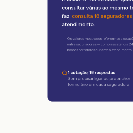
consultar várias ao mesmo 
faz:
consulta 18 seguradoras
atendimento.
Os valores mostrados referem-se a cotaç
entre seguradoras — como assistência 24h,
nossos corretores durante o atendimento.
1 cotação, 18 respostas
Sem precisar ligar ou preencher
formulário em cada seguradora