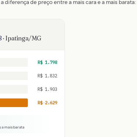
a diferença de preço entre a mais cara e a mais barata:
8
·
Ipatinga
/
MG
R$
1.798
R$
1.832
R$
1.903
R$
2.629
s a mais barata