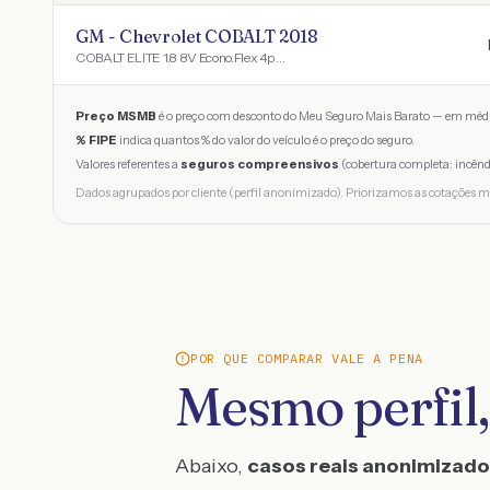
GM - Chevrolet COBALT 2018
COBALT ELITE 1.8 8V Econo.Flex 4p Aut.
Preço MSMB
é o preço com desconto do Meu Seguro Mais Barato — em médi
% FIPE
indica quantos % do valor do veículo é o preço do seguro.
Valores referentes a
seguros compreensivos
(cobertura completa: incênd
Dados agrupados por cliente (perfil anonimizado). Priorizamos as cotações m
POR QUE COMPARAR VALE A PENA
Mesmo perfil,
Abaixo,
casos reais anonimizad