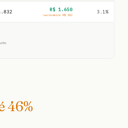
R$
1.650
1.832
3.1
%
economize R$
182
urto.
té
46
%