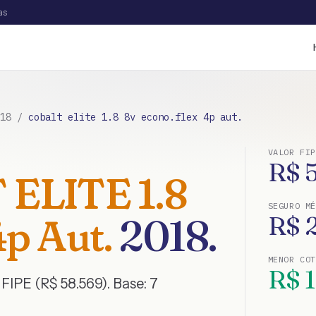
as
18
/
cobalt elite 1.8 8v econo.flex 4p aut.
VALOR FIP
R$
ELITE 1.8
SEGURO MÉ
p Aut.
2018
.
R$
MENOR CO
R$
FIPE (R$ 58.569)
. Base:
7