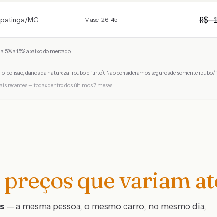
R$
Ipatinga
/
MG
Masc · 26-45
a 5% a 15% abaixo do mercado.
io, colisão, danos da natureza, roubo e furto). Não consideramos seguros de somente roubo/f
ais recentes — todas dentro dos últimos 7 meses.
preços que variam a
os
— a mesma pessoa, o mesmo carro, no mesmo dia,