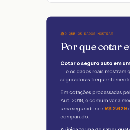
O QUE OS DADOS MOSTRAM
Por que cotar
Cotar o seguro auto em um
— e os dados reais mostram q
seguradoras frequentement
Em cotações processadas p
Aut. 2018
, é comum ver a me
uma seguradora e
R$
2.629
comparado.
A única forma de saber qual 