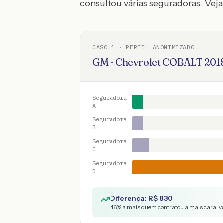
consultou várias seguradoras. Veja 
CASO
1
· PERFIL ANONIMIZADO
GM - Chevrolet
COBALT
201
Seguradora
A
Seguradora
B
Seguradora
C
Seguradora
D
Diferença: R$
830
46
% a mais quem contratou a mais cara, v