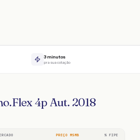
3 minutos
pra sua cotação
o.Flex 4p Aut. 2018
ERCADO
PREÇO MSMB
% FIPE