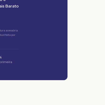
is Barato
tura acessória
a é feita por
%
 primeira