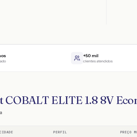
nos
+50 mil
cado
clientes atendidos
lt COBALT ELITE 1.8 8V Econ
a
CIDADE
PERFIL
PREÇO M