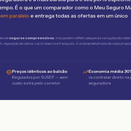
tempo. É o que um comparador como o Meu Seguro Ma
 em paralelo
e entrega todas as ofertas em um único
ões de
seguros compreensivos
, mas podem refletir pequenas variações de cober
 reposição de vidros, carro reserva e franquias. A análise detalhada de cada propost
Preços idênticos ao balcão
Economia média 30
Regulados por SUSEP — sem
vs contratar direto na
custo extra pelo corretor
seguradora