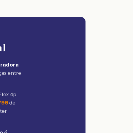
al
uradora
ças entre
Flex 4p
.798
de
ter
o é