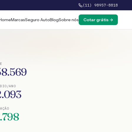
(11) 98957-8818
Home
Marcas
Seguro Auto
Blog
Sobre nós
Cotar grátis →
E
58.569
DIO/ANO
2.093
TAÇÃO
1.798