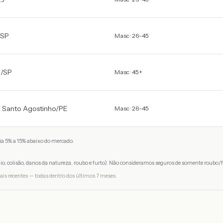
SP
Masc · 26-45
a
/
SP
Masc · 45+
 Santo Agostinho
/
PE
Masc · 26-45
a 5% a 15% abaixo do mercado.
io, colisão, danos da natureza, roubo e furto). Não consideramos seguros de somente roubo/f
ais recentes — todas dentro dos últimos 7 meses.