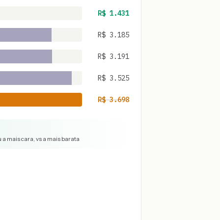
R$
1.431
R$
3.185
R$
3.191
R$
3.525
R$
3.698
 a mais cara, vs a mais barata