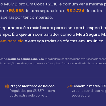
elo MSMB
pro Gm Cobalt 2018
, é comum ver a mesma p
os de
R$
988
de uma seguradora e
R$
2.734
de outra 
 apenas por ter comparado.
seguradora é a mais barata para o seu perfil específic
tempo. É o que um comparador como o Meu Seguro Ma
 em paralelo
e entrega todas as ofertas em um único
ões de
seguros compreensivos
, mas podem refletir pequenas variações de cober
 reposição de vidros, carro reserva e franquias. A análise detalhada de cada propost
Preços idênticos ao balcão
Economia média 30
Regulados por SUSEP — sem
vs contratar direto na
custo extra pelo corretor
seguradora