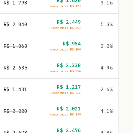
R$
1.620
R$
1.798
3.1
%
economize R$
178
R$
2.449
R$
2.840
5.3
%
economize R$
391
R$
954
R$
1.063
2.0
%
economize R$
109
R$
2.338
R$
2.635
4.9
%
economize R$
296
R$
1.217
R$
1.431
2.6
%
economize R$
215
R$
2.021
R$
2.220
4.1
%
economize R$
199
R$
2.476
R$
2.678
4.8
%