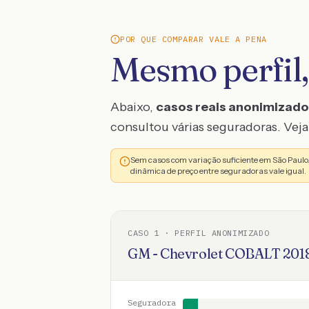
POR QUE COMPARAR VALE A PENA
Mesmo perfil,
Abaixo,
casos reais anonimizad
consultou várias seguradoras. Veja 
Sem casos com variação suficiente em São Paul
dinâmica de preço entre seguradoras vale igual.
CASO
1
· PERFIL ANONIMIZADO
GM - Chevrolet
COBALT
201
Seguradora