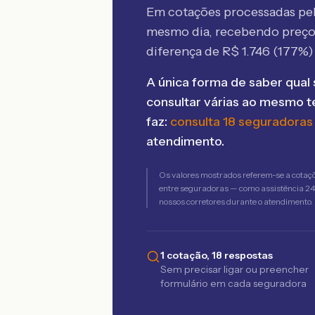
Em cotações processadas p
mesmo dia, recebendo preç
diferença de R$
1.746
(
177
%)
A única forma de saber qual 
consultar várias ao mesmo 
faz:
consulta 18 seguradoras
atendimento.
Os valores mostrados referem-se a cotaç
entre seguradoras — como assistência 24h,
nossos corretores durante o atendimento.
1 cotação, 18 respostas
Sem precisar ligar ou preencher
formulário em cada seguradora