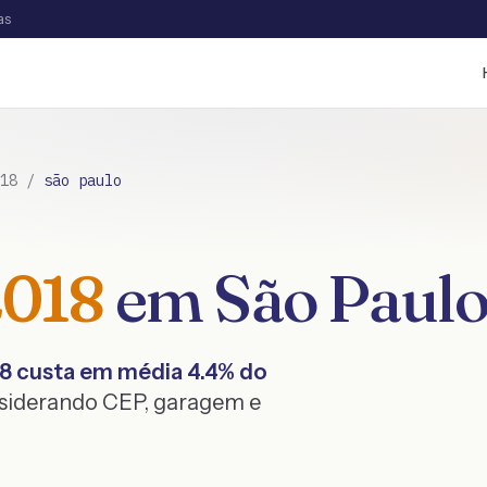
as
18
/
são paulo
2018
em
São Paul
8
custa em média
4.4
% do
nsiderando CEP, garagem e