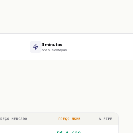
3 minutos
pra sua cotação
PREÇO MERCADO
PREÇO MSMB
% FIPE