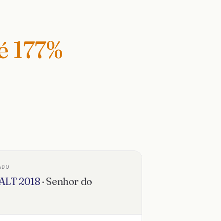
té
177
%
ADO
ALT
2018
·
Senhor do