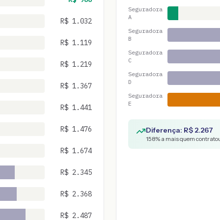
Seguradora
A
R$
1.032
Seguradora
B
R$
1.119
Seguradora
C
R$
1.219
Seguradora
D
R$
1.367
Seguradora
E
R$
1.441
R$
1.476
Diferença: R$
2.267
158
% a mais quem contratou
R$
1.674
R$
2.345
R$
2.368
R$
2.487