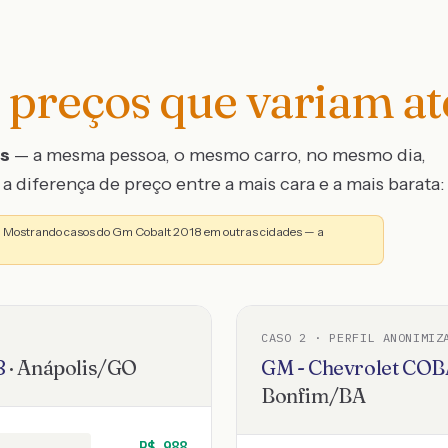
preços que variam a
os
— a mesma pessoa, o mesmo carro, no mesmo dia,
a diferença de preço entre a mais cara e a mais barata:
o. Mostrando casos do Gm Cobalt 2018 em outras cidades — a
CASO
2
· PERFIL ANONIMIZ
8
·
Anápolis
/
GO
GM - Chevrolet
COB
Bonfim
/
BA
R$
988