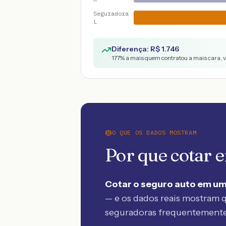
Seguradora
L
Diferença: R$
1.746
177
% a mais quem contratou a mais cara, 
O QUE OS DADOS MOSTRAM
Por que cotar
Cotar o seguro auto em um
— e os dados reais mostram q
seguradoras frequentement