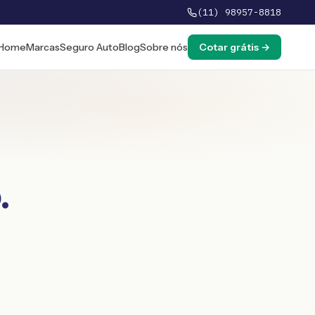
(11) 98957-8818
Home
Marcas
Seguro Auto
Blog
Sobre nós
Cotar grátis →
o
.