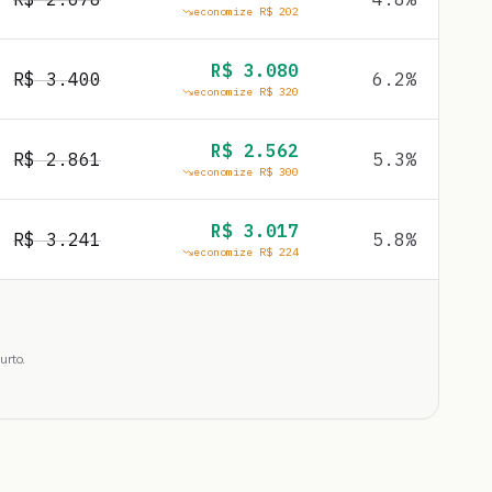
economize R$
202
R$
3.080
R$
3.400
6.2
%
economize R$
320
R$
2.562
R$
2.861
5.3
%
economize R$
300
R$
3.017
R$
3.241
5.8
%
economize R$
224
urto.