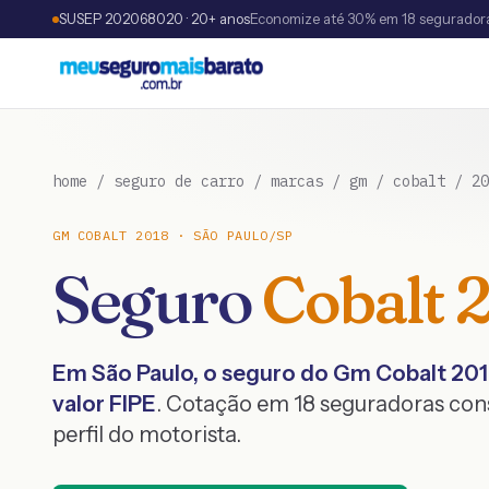
SUSEP 202068020 · 20+ anos
Economize até 30% em 18 segurador
home
/
seguro de carro
/
marcas
/
gm
/
cobalt
/
20
GM
COBALT
2018
·
SÃO PAULO
/
SP
Seguro
Cobalt
Em
São Paulo
, o seguro do
Gm
Cobalt
201
valor FIPE
. Cotação em 18 seguradoras co
perfil do motorista.