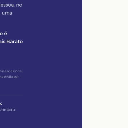
essoa, no
— uma
o é
is Barato
tura acessória
a é feita por
%
 primeira