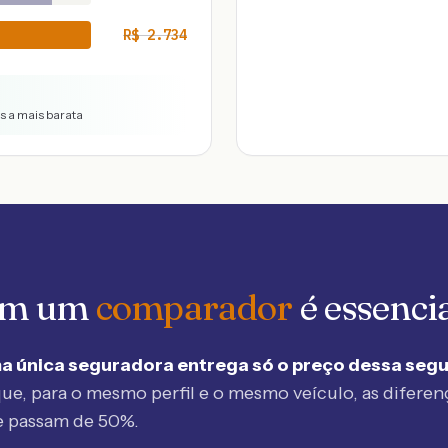
R$
2.734
vs a mais barata
 em um
comparador
é essenci
a única seguradora entrega só o preço dessa seg
ue, para o mesmo perfil e o mesmo veículo, as diferen
e passam de 50%.