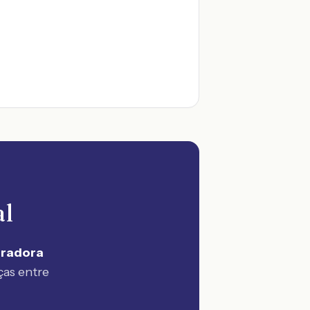
al
uradora
ças entre