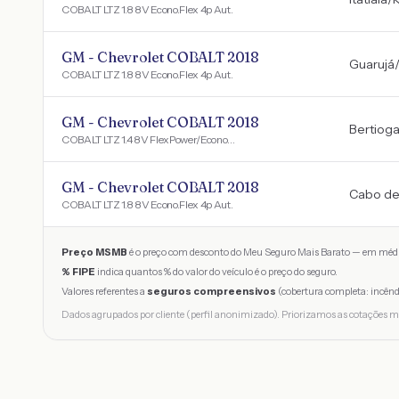
COBALT LTZ 1.8 8V Econo.Flex 4p Aut.
GM - Chevrolet COBALT 2018
Guarujá
/
COBALT LTZ 1.8 8V Econo.Flex 4p Aut.
GM - Chevrolet COBALT 2018
Bertiog
COBALT LTZ 1.4 8V FlexPower/EconoFlex 4p
GM - Chevrolet COBALT 2018
Cabo de
COBALT LTZ 1.8 8V Econo.Flex 4p Aut.
Preço MSMB
é o preço com desconto do Meu Seguro Mais Barato — em médi
% FIPE
indica quantos % do valor do veículo é o preço do seguro.
Valores referentes a
seguros compreensivos
(cobertura completa: incênd
Dados agrupados por cliente (perfil anonimizado). Priorizamos as cotações m