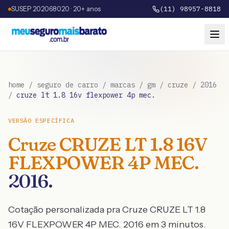
SUSEP 202068020 · 20+ anos
(11) 98957-8818
home
/
seguro de carro
/
marcas
/
gm
/
cruze
/
2016
/
cruze lt 1.8 16v flexpower 4p mec.
VERSÃO ESPECÍFICA
Cruze
CRUZE LT 1.8 16V
FLEXPOWER 4P MEC.
2016
.
Cotação personalizada pra
Cruze
CRUZE LT 1.8
16V FLEXPOWER 4P MEC.
2016
em 3 minutos.