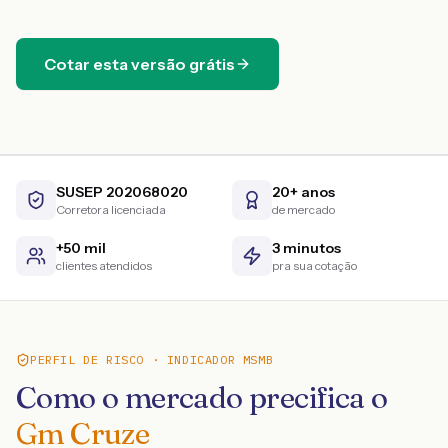
Cotar esta versão grátis
SUSEP 202068020
20+ anos
Corretora licenciada
de mercado
+50 mil
3 minutos
clientes atendidos
pra sua cotação
PERFIL DE RISCO · INDICADOR MSMB
Como o mercado precifica o
Gm Cruze