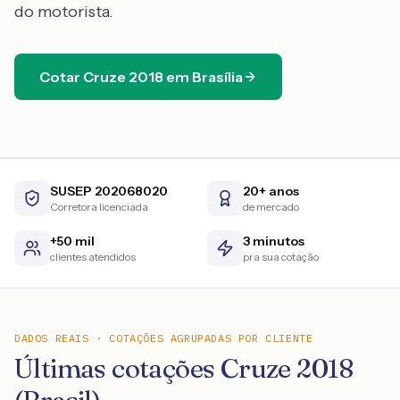
do motorista.
Cotar
Cruze
2018
em
Brasília
SUSEP 202068020
20+ anos
Corretora licenciada
de mercado
+50 mil
3 minutos
clientes atendidos
pra sua cotação
DADOS REAIS · COTAÇÕES AGRUPADAS POR CLIENTE
Últimas cotações Cruze 2018