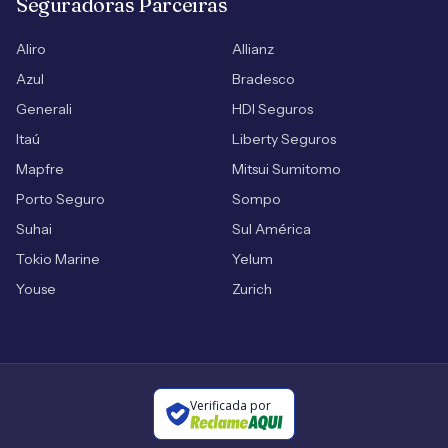
Seguradoras Parceiras
Aliro
Allianz
Azul
Bradesco
Generali
HDI Seguros
Itaú
Liberty Seguros
Mapfre
Mitsui Sumitomo
Porto Seguro
Sompo
Suhai
Sul América
Tokio Marine
Yelum
Youse
Zurich
Verificada por