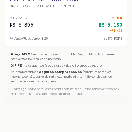
CRUZE SPORT LTZ 1.4 16V TB FLEX 5P AUT.
MERCADO
MSMB
R$
5.805
R$
5.180
−R$
625
Macaé
/
RJ
Masc · 18-25
6.5
% FIPE
Preço MSMB
é o preço com desconto do Meu Seguro Mais Barato — em
média 5% a 15% abaixo do mercado.
% FIPE
indica quantos % do valor do veículo é o preço do seguro.
Valores referentes a
seguros compreensivos
(cobertura completa:
incêndio, colisão, danos da natureza, roubo e furto). Não consideramos
seguros de somente roubo/furto.
Dados agrupados por cliente (perfil anonimizado). Priorizamos as cotações
mais recentes — todas dentro dos últimos 7 meses.