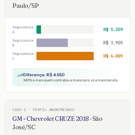
Paulo
/
SP
Seguradora
R$
1.359
A
Seguradora
R$
3.905
B
Seguradora
R$
6.009
C
Diferença: R$
4.650
342
% a mais quem contratou a mais cara, vs a mais barata
CASO
2
· PERFIL ANONIMIZADO
GM - Chevrolet
CRUZE
2018
·
São
José
/
SC