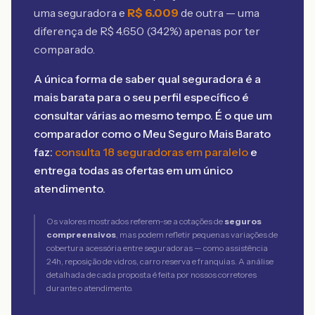
uma seguradora e
R$
6.009
de outra — uma
diferença de R$
4.650
(
342
%) apenas por ter
comparado.
A única forma de saber qual seguradora é a
mais barata para o seu perfil específico é
consultar várias ao mesmo tempo. É o que um
comparador como o Meu Seguro Mais Barato
faz:
consulta 18 seguradoras em paralelo
e
entrega todas as ofertas em um único
atendimento.
Os valores mostrados referem-se a cotações de
seguros
compreensivos
, mas podem refletir pequenas variações de
cobertura acessória entre seguradoras — como assistência
24h, reposição de vidros, carro reserva e franquias. A análise
detalhada de cada proposta é feita por nossos corretores
durante o atendimento.