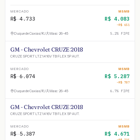
MERCADO
MSMB
R$
4.733
R$
4.083
−R$
651
Duque de Caxias
/
RJ
Masc · 26-45
5.2
% FIPE
GM - Chevrolet CRUZE 2018
CRUZE SPORT LTZ 1.4 16V TB FLEX 5P AUT.
MERCADO
MSMB
R$
6.074
R$
5.287
−R$
787
Duque de Caxias
/
RJ
Masc · 26-45
6.7
% FIPE
GM - Chevrolet CRUZE 2018
CRUZE SPORT LTZ 1.4 16V TB FLEX 5P AUT.
MERCADO
MSMB
R$
5.387
R$
4.671
−R$
715