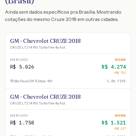
(Brasil)
Ainda sem dados específicos pra Brasília. Mostrando
cotações do mesmo Cruze 2018 em outras cidades.
GM - Chevrolet CRUZE 2018
CRUZE LTZ 1.4 16V Turbo Flex 4p Aut.
MERCADO
MSMB
R$
5.026
R$
4.274
−R$
752
São Paulo
/
SP
Masc · 45+
5.8
% FIPE
GM - Chevrolet CRUZE 2018
CRUZE LTZ 1.4 16V Turbo Flex 4p Aut.
MERCADO
MSMB
R$
1.758
R$
1.521
−R$
237