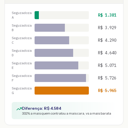
Seguradora
R$
1.381
A
Seguradora
R$
3.929
B
Seguradora
R$
4.290
C
Seguradora
R$
4.640
D
Seguradora
R$
5.071
E
Seguradora
R$
5.726
F
Seguradora
R$
5.965
G
Diferença: R$
4.584
332
% a mais quem contratou a mais cara, vs a mais barata