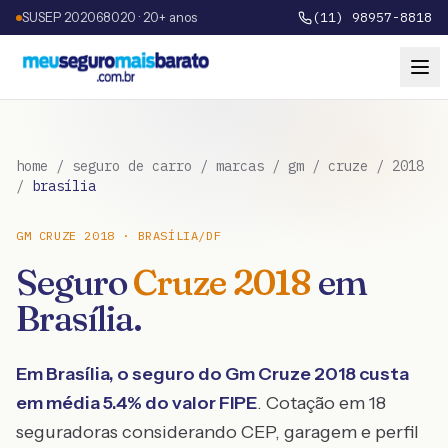
SUSEP 202068020 · 20+ anos
(11) 98957-8818
home
/
seguro de carro
/
marcas
/
gm
/
cruze
/
2018
/
brasília
GM
CRUZE
2018
·
BRASÍLIA
/
DF
Seguro
Cruze
2018
em
Brasília
.
Em
Brasília
, o seguro do
Gm
Cruze
2018
custa
em média
5.4
% do valor FIPE
. Cotação em 18
seguradoras considerando CEP, garagem e perfil