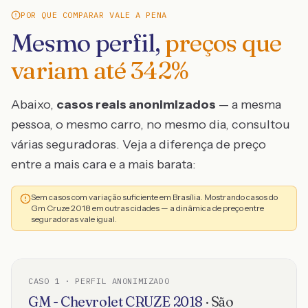
POR QUE COMPARAR VALE A PENA
Mesmo perfil,
preços que
variam até
342
%
Abaixo,
casos reais anonimizados
— a mesma
pessoa, o mesmo carro, no mesmo dia, consultou
várias seguradoras. Veja a diferença de preço
entre a mais cara e a mais barata:
Sem casos com variação suficiente em Brasília. Mostrando casos do
Gm Cruze 2018 em outras cidades — a dinâmica de preço entre
seguradoras vale igual.
CASO
1
· PERFIL ANONIMIZADO
GM - Chevrolet
CRUZE
2018
·
São