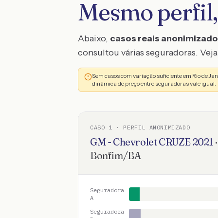
Mesmo perfil,
Abaixo,
casos reais anonimizad
consultou várias seguradoras. Veja 
Sem casos com variação suficiente em Rio de Ja
dinâmica de preço entre seguradoras vale igual.
CASO
1
· PERFIL ANONIMIZADO
GM - Chevrolet
CRUZE
2021
Bonfim
/
BA
Seguradora
A
Seguradora