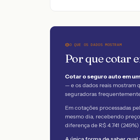
O QUE OS DADOS MOSTRAM
Por que cotar
Cotar o seguro auto em um
— e os dados reais mostram q
seguradoras frequentement
Em cotações processadas p
mesmo dia, recebendo preç
diferença de R$
4.741
(
249
%)
A única forma de saber qual 