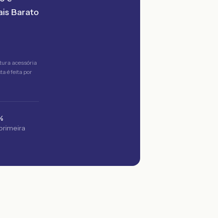
is Barato
tura acessória
a é feita por
%
 primeira