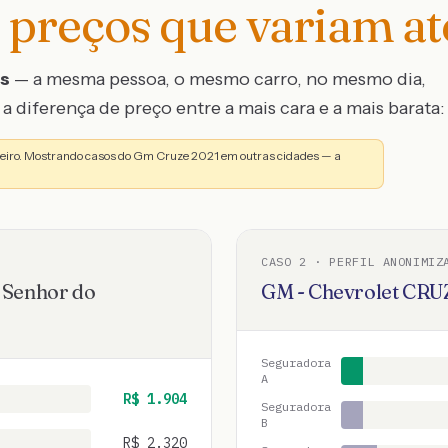
preços que variam a
os
— a mesma pessoa, o mesmo carro, no mesmo dia,
a diferença de preço entre a mais cara e a mais barata:
neiro. Mostrando casos do Gm Cruze 2021 em outras cidades — a
CASO
2
· PERFIL ANONIMIZ
·
Senhor do
GM - Chevrolet
CRU
Seguradora
A
R$
1.904
Seguradora
B
R$
2.320