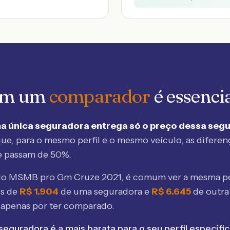
 em um
comparador
é essenci
a única seguradora entrega só o preço dessa seg
ue, para o mesmo perfil e o mesmo veículo, as diferen
e passam de 50%.
elo MSMB
pro Gm Cruze 2021
, é comum ver a mesma p
os de
R$
1.904
de uma seguradora e
R$
6.645
de outr
 apenas por ter comparado.
seguradora é a mais barata para o seu perfil específic