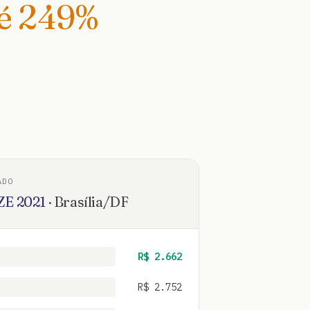
té
249
%
ADO
ZE
2021
·
Brasília
/
DF
R$
2.662
R$
2.752