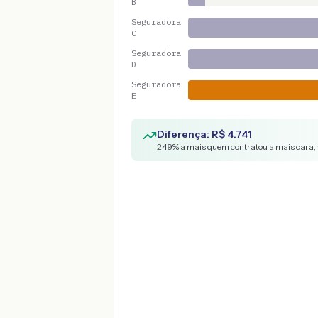
B
Seguradora
C
Seguradora
D
Seguradora
E
Diferença: R$
4.741
249
% a mais quem contratou a mais cara, 