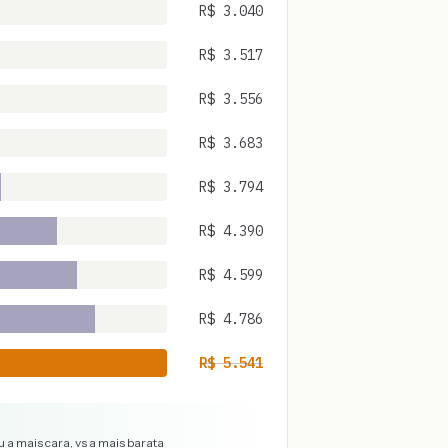
R$
3.040
R$
3.517
R$
3.556
R$
3.683
R$
3.794
R$
4.390
R$
4.599
R$
4.786
R$
5.541
 a mais cara, vs a mais barata