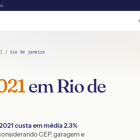
as
1
/
rio de janeiro
021
em
Rio de
2021
custa em média
2.3
%
 considerando CEP, garagem e