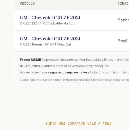
VEÍCULO
CIDAD
GM - Chevrolet CRUZE 2021
Senho
CRUZE LTZ 1.4 16V Turbo Flex 4p Aut.
GM - Chevrolet CRUZE 2021
Brasíl
CRUZE Premier 1.4 16V TB Flex Aut.
Preço MSMB
é o preço com desconto do Meu Seguro Mais Barato — em médi
% FIPE
indica quantos % do valor do veículo é o preço do seguro.
Valores referentes a
seguros compreensivos
(cobertura completa: incênd
Dados agrupados por cliente (perfil anonimizado). Priorizamos as cotações m
POR QUE COMPARAR VALE A PENA