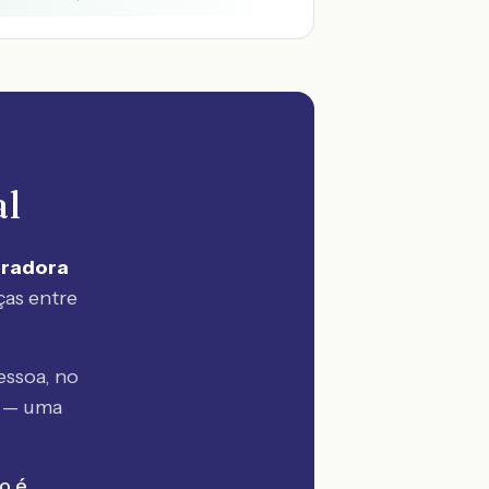
al
uradora
ças entre
essoa, no
a — uma
o é