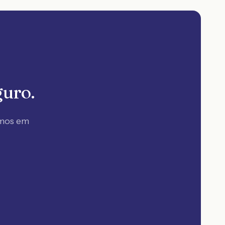
guro.
amos em
.