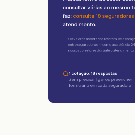
consultar várias ao mesmo 
faz:
consulta 18 seguradoras
atendimento.
Os valores mostrados referem-se a cotaç
entre seguradoras — como assistência 24h,
nossos corretores durante o atendimento.
1 cotação, 18 respostas
Sem precisar ligar ou preencher
formulário em cada seguradora