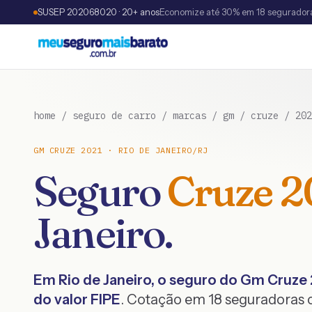
SUSEP 202068020 · 20+ anos
Economize até 30% em 18 segurador
home
/
seguro de carro
/
marcas
/
gm
/
cruze
/
202
GM
CRUZE
2021
·
RIO DE JANEIRO
/
RJ
Seguro
Cruze
2
Janeiro
.
Em
Rio de Janeiro
, o seguro do
Gm
Cruze
do valor FIPE
. Cotação em 18 seguradoras