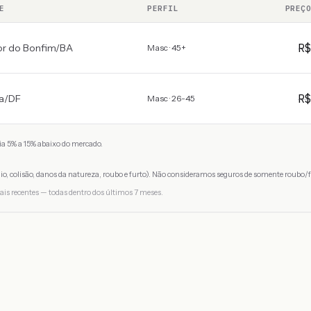
E
PERFIL
PREÇ
R
r do Bonfim
/
BA
Masc · 45+
R
ia
/
DF
Masc · 26-45
a 5% a 15% abaixo do mercado.
io, colisão, danos da natureza, roubo e furto). Não consideramos seguros de somente roubo/f
ais recentes — todas dentro dos últimos 7 meses.