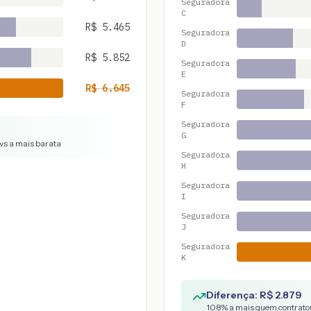
Seguradora
C
R$
5.465
Seguradora
D
R$
5.852
Seguradora
E
R$
6.645
Seguradora
F
Seguradora
G
vs a mais barata
Seguradora
H
Seguradora
I
Seguradora
J
Seguradora
K
Diferença: R$
2.879
108
% a mais quem contratou