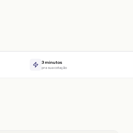
3 minutos
pra sua cotação