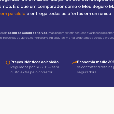
tempo. É o que um comparador como o Meu Seguro Ma
 em paralelo
e entrega todas as ofertas em um único
ões de
seguros compreensivos
, mas podem refletir pequenas variações de cober
 reposição de vidros, carro reserva e franquias. A análise detalhada de cada propost
Preços idênticos ao balcão
Economia média 30
Regulados por SUSEP — sem
vs contratar direto na
custo extra pelo corretor
seguradora