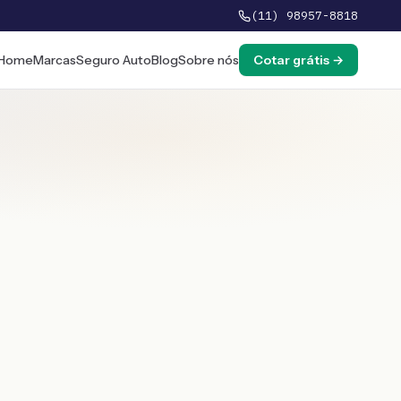
(11) 98957-8818
Home
Marcas
Seguro Auto
Blog
Sobre nós
Cotar grátis →