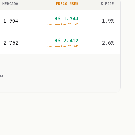
O MERCADO
PREÇO MSMB
% FIPE
R$
1.743
$
1.904
1.9
%
economize R$
161
R$
2.412
$
2.752
2.6
%
economize R$
340
urto.