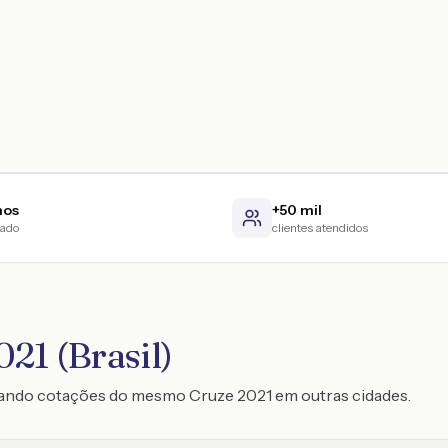
nos
+50 mil
cado
clientes atendidos
21 (Brasil)
trando cotações do mesmo Cruze 2021 em outras cidades.