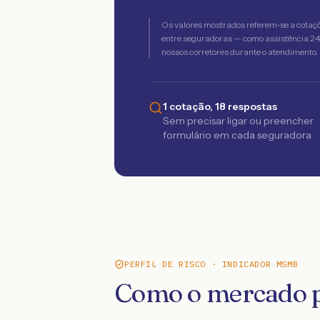
Os valores mostrados referem-se a cotaç
entre seguradoras — como assistência 24h,
nossos corretores durante o atendimento.
1 cotação, 18 respostas
Sem precisar ligar ou preencher
formulário em cada seguradora
PERFIL DE RISCO · INDICADOR MSMB
Como o mercado p