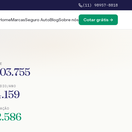
(11) 98957-8818
Home
Marcas
Seguro Auto
Blog
Sobre nós
Cotar grátis →
E
103.755
DIO/ANO
4.159
TAÇÃO
2.586