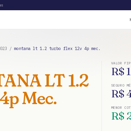
as
023
/
montana lt 1.2 turbo flex 12v 4p mec.
VALOR FIP
R$
ANA LT 1.2
SEGURO MÉ
 4p Mec.
R$
MENOR CO
R$