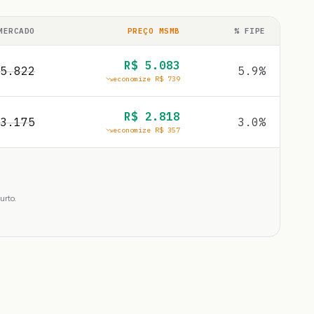
MERCADO
PREÇO MSMB
% FIPE
R$
5.083
5.822
5.9
%
economize R$
739
R$
2.818
3.175
3.0
%
economize R$
357
urto.