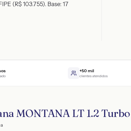
IPE (R$ 103.755)
. Base:
17
nos
+50 mil
cado
clientes atendidos
ana MONTANA LT 1.2 Turbo 
ca