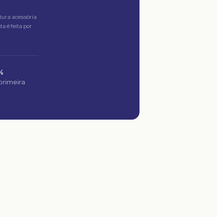
tura acessória
a é feita por
%
 primeira