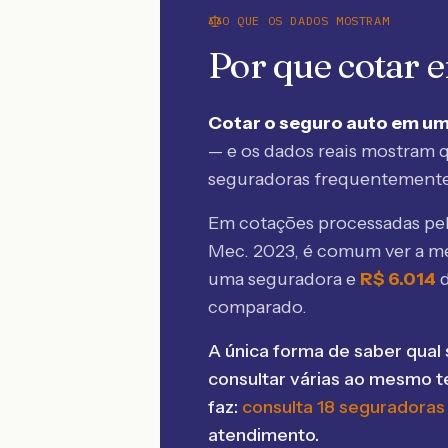
O QUE OS DADOS MOSTRAM
Por que cotar
Cotar o seguro auto em um
— e os dados reais mostram q
seguradoras frequentement
Em cotações processadas p
Mec. 2023
, é comum ver a m
uma seguradora e
R$
6.014
comparado.
A única forma de saber qual 
consultar várias ao mesmo 
faz:
consulta 18 seguradoras
atendimento.