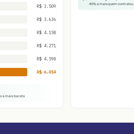
49
% a mais quem contratou 
R$
3.509
R$
3.636
R$
4.158
R$
4.271
R$
4.598
R$
6.014
vs a mais barata