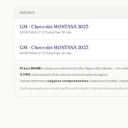
VEÍCULO
GM - Chevrolet MONTANA 2023
MONTANA LT 1.2 Turbo Flex 12V 4p Mec.
GM - Chevrolet MONTANA 2023
MONTANA LT 1.2 Turbo Flex 12V 4p Mec.
Preço MSMB
é o preço com desconto do Meu Seguro Mais Barato — em médi
% FIPE
indica quantos % do valor do veículo é o preço do seguro.
Valores referentes a
seguros compreensivos
(cobertura completa: incênd
Dados agrupados por cliente (perfil anonimizado). Priorizamos as cotações m