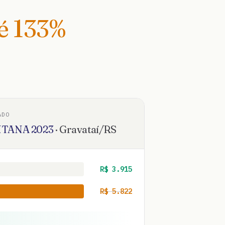
té
133
%
ADO
TANA
2023
·
Gravataí
/
RS
R$
3.915
R$
5.822