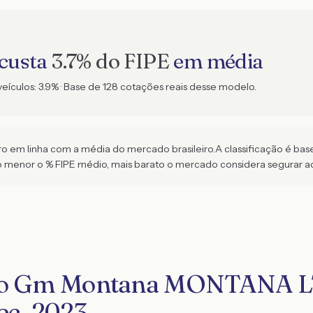
 custa
3.7
% do FIPE
em média
veículos:
3.9
% · Base de
128
cotações reais desse modelo.
 em linha com a média do mercado brasileiro.
A classificação é ba
menor o % FIPE médio, mais barato o mercado considera segurar a
ro Gm Montana MONTANA LT
ec. 2023