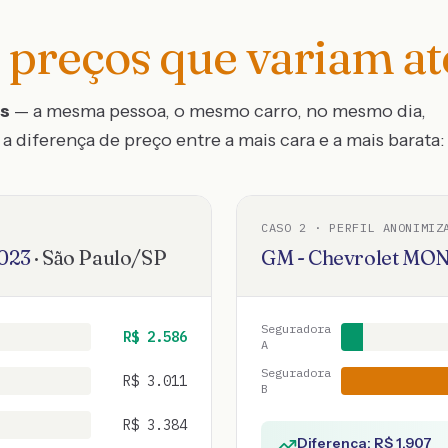
preços que variam a
os
— a mesma pessoa, o mesmo carro, no mesmo dia,
a diferença de preço entre a mais cara e a mais barata:
CASO
2
· PERFIL ANONIMIZ
023
·
São Paulo
/
SP
GM - Chevrolet
MON
Seguradora
R$
2.586
A
Seguradora
R$
3.011
B
R$
3.384
Diferença: R$
1.907