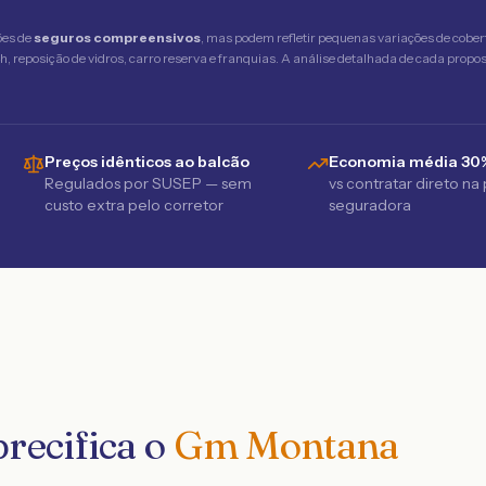
ões de
seguros compreensivos
, mas podem refletir pequenas variações de cober
 reposição de vidros, carro reserva e franquias. A análise detalhada de cada propost
Preços idênticos ao balcão
Economia média 30
Regulados por SUSEP — sem
vs contratar direto na
custo extra pelo corretor
seguradora
recifica o
Gm Montana