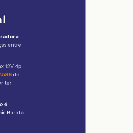
al
uradora
ças entre
x 12V 4p
2.586
de
r ter
o é
is Barato