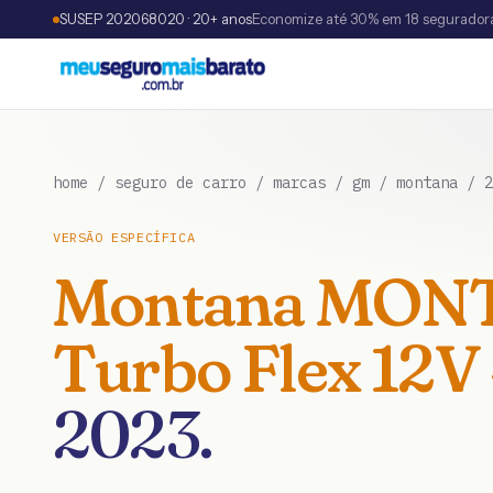
SUSEP 202068020 · 20+ anos
Economize até 30% em 18 segurador
home
/
seguro de carro
/
marcas
/
gm
/
montana
/
2
VERSÃO ESPECÍFICA
Montana
MONT
Turbo Flex 12V
2023
.