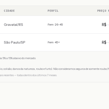
CIDADE
PERFIL
PREÇO 
R$
Gravataí
/
RS
Fem · 26-45
R$
São Paulo
/
SP
Fem · 45+
a 5% a 15% abaixo do mercado.
io, colisão, danos da natureza, roubo e furto). Não consideramos seguros de somente roubo/f
ais recentes — todas dentro dos últimos 7 meses.