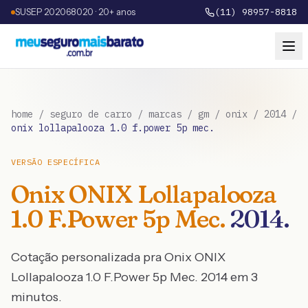
SUSEP 202068020 · 20+ anos
(11) 98957-8818
home
/
seguro de carro
/
marcas
/
gm
/
onix
/
2014
/
onix lollapalooza 1.0 f.power 5p mec.
VERSÃO ESPECÍFICA
Onix
ONIX Lollapalooza
1.0 F.Power 5p Mec.
2014
.
Cotação personalizada pra
Onix
ONIX
Lollapalooza 1.0 F.Power 5p Mec.
2014
em 3
minutos.