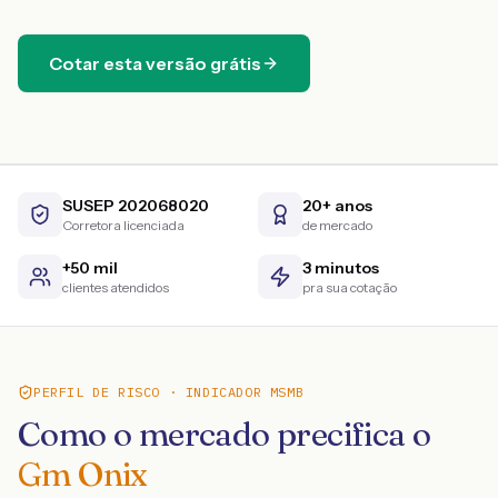
Cotar esta versão grátis
SUSEP 202068020
20+ anos
Corretora licenciada
de mercado
+50 mil
3 minutos
clientes atendidos
pra sua cotação
PERFIL DE RISCO · INDICADOR MSMB
Como o mercado precifica o
Gm Onix