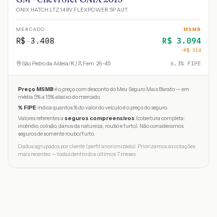
ONIX HATCH LTZ 1.4 8V FLEXPOWER 5P AUT.
MERCADO
MSMB
R$
3.408
R$
3.094
−R$
314
São Pedro da Aldeia
/
RJ
Fem · 26-45
6.3
% FIPE
Preço MSMB
é o preço com desconto do Meu Seguro Mais Barato — em
média 5% a 15% abaixo do mercado.
% FIPE
indica quantos % do valor do veículo é o preço do seguro.
Valores referentes a
seguros compreensivos
(cobertura completa:
incêndio, colisão, danos da natureza, roubo e furto). Não consideramos
seguros de somente roubo/furto.
Dados agrupados por cliente (perfil anonimizado). Priorizamos as cotações
mais recentes — todas dentro dos últimos 7 meses.