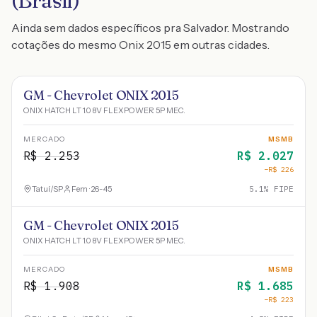
(Brasil)
Ainda sem dados específicos pra Salvador. Mostrando
cotações do mesmo Onix 2015 em outras cidades.
GM - Chevrolet ONIX 2015
ONIX HATCH LT 1.0 8V FLEXPOWER 5P MEC.
MERCADO
MSMB
R$
2.253
R$
2.027
−R$
226
Tatuí
/
SP
Fem · 26-45
5.1
% FIPE
GM - Chevrolet ONIX 2015
ONIX HATCH LT 1.0 8V FLEXPOWER 5P MEC.
MERCADO
MSMB
R$
1.908
R$
1.685
−R$
223