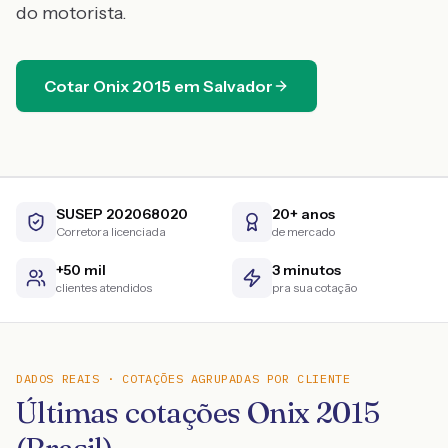
do motorista.
Cotar
Onix
2015
em
Salvador
SUSEP 202068020
20+ anos
Corretora licenciada
de mercado
+50 mil
3 minutos
clientes atendidos
pra sua cotação
DADOS REAIS · COTAÇÕES AGRUPADAS POR CLIENTE
Últimas cotações Onix 2015