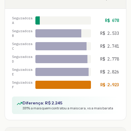
Seguradora
R$
678
A
Seguradora
R$
2.533
B
Seguradora
R$
2.741
C
Seguradora
R$
2.778
D
Seguradora
R$
2.826
E
Seguradora
R$
2.923
F
Diferença: R$
2.245
331
% a mais quem contratou a mais cara, vs a mais barata