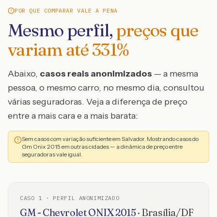
POR QUE COMPARAR VALE A PENA
Mesmo perfil,
preços que
variam até
331
%
Abaixo,
casos reais anonimizados
— a mesma
pessoa, o mesmo carro, no mesmo dia, consultou
várias seguradoras. Veja a diferença de preço
entre a mais cara e a mais barata:
Sem casos com variação suficiente em Salvador. Mostrando casos do
Gm Onix 2015 em outras cidades — a dinâmica de preço entre
seguradoras vale igual.
CASO
1
· PERFIL ANONIMIZADO
GM - Chevrolet
ONIX
2015
·
Brasília
/
DF