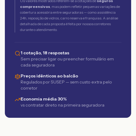
Os valores mostrados referem-se a cotações de
seguros
compreensivos
, mas podem refletir pequenas variações de
cobertura acessória entre seguradoras — como assistência
24h, reposição de vidros, carro reserva e franquias. A análise
detalhada de cada proposta é feita por nossos corretores
durante o atendimento.
1 cotação, 18 respostas
Sem precisar ligar ou preencher formulário em
cada seguradora
Preços idênticos ao balcão
Regulados por SUSEP — sem custo extra pelo
corretor
Economia média 30%
vs contratar direto na primeira seguradora