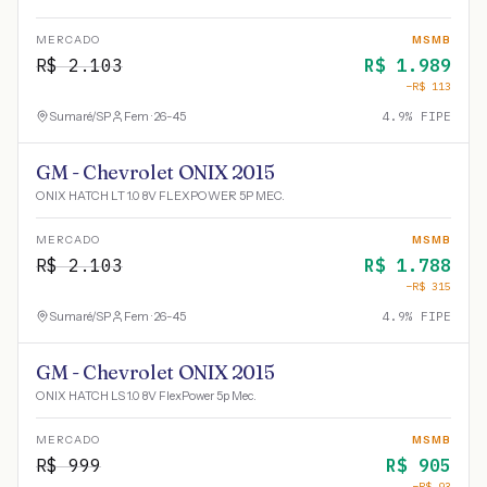
MERCADO
MSMB
R$
2.103
R$
1.989
−R$
113
Sumaré
/
SP
Fem · 26-45
4.9
% FIPE
GM - Chevrolet ONIX 2015
ONIX HATCH LT 1.0 8V FLEXPOWER 5P MEC.
MERCADO
MSMB
R$
2.103
R$
1.788
−R$
315
Sumaré
/
SP
Fem · 26-45
4.9
% FIPE
GM - Chevrolet ONIX 2015
ONIX HATCH LS 1.0 8V FlexPower 5p Mec.
MERCADO
MSMB
R$
999
R$
905
−R$
93