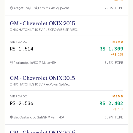
Araçatuba
/
SP
Fem · 26-45 · c/ jovem
2.3
% FIPE
GM - Chevrolet ONIX 2015
ONIX HATCH LT 1.0 8V FLEXPOWER 5P MEC.
MERCADO
MSMB
R$
1.514
R$
1.309
−R$
205
Florianópolis
/
SC
Masc · 45+
3.5
% FIPE
GM - Chevrolet ONIX 2015
ONIX HATCH LS 1.0 8V FlexPower 5p Mec.
MERCADO
MSMB
R$
2.536
R$
2.402
−R$
133
São Caetano do Sul
/
SP
Fem · 45+
5.9
% FIPE
GM - Chevrolet ONIX 2015