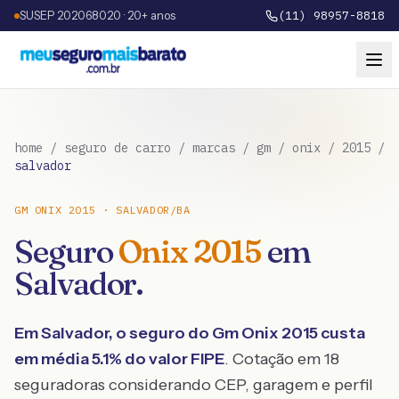
SUSEP 202068020 · 20+ anos
(11) 98957-8818
home
/
seguro de carro
/
marcas
/
gm
/
onix
/
2015
/
salvador
GM
ONIX
2015
·
SALVADOR
/
BA
Seguro
Onix
2015
em
Salvador
.
Em
Salvador
, o seguro do
Gm
Onix
2015
custa
em média
5.1
% do valor FIPE
. Cotação em 18
seguradoras considerando CEP, garagem e perfil