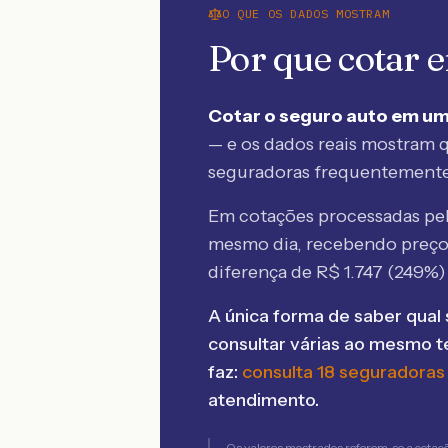
O QUE OS DADOS MOSTRAM
Por que cotar
Cotar o seguro auto em um
— e os dados reais mostram q
seguradoras frequentement
Em cotações processadas p
mesmo dia, recebendo preç
diferença de R$
1.747
(
249
%)
A única forma de saber qual 
consultar várias ao mesmo 
faz:
consulta 18 seguradoras
atendimento.
Os valores mostrados referem-se a cotaç