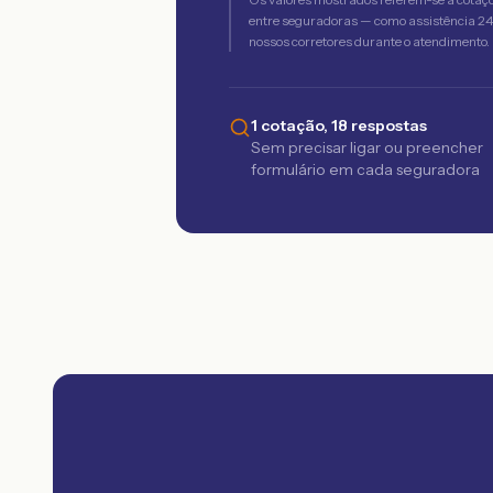
entre seguradoras — como assistência 24h,
nossos corretores durante o atendimento.
1 cotação, 18 respostas
Sem precisar ligar ou preencher
formulário em cada seguradora