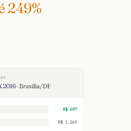
té
249
%
ADO
X
2016
·
Brasília
/
DF
R$
697
R$
1.269