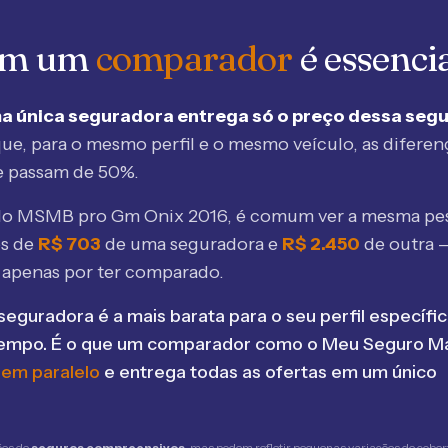
 em um
comparador
é essenci
a única seguradora entrega só o preço dessa seg
ue, para o mesmo perfil e o mesmo veículo, as diferen
e passam de 50%.
elo MSMB
pro Gm Onix 2016
, é comum ver a mesma pe
os de
R$
703
de uma seguradora e
R$
2.450
de outra 
 apenas por ter comparado.
seguradora é a mais barata para o seu perfil específic
tempo. É o que um comparador como o Meu Seguro Ma
 em paralelo
e entrega todas as ofertas em um único
ões de
seguros compreensivos
, mas podem refletir pequenas variações de cober