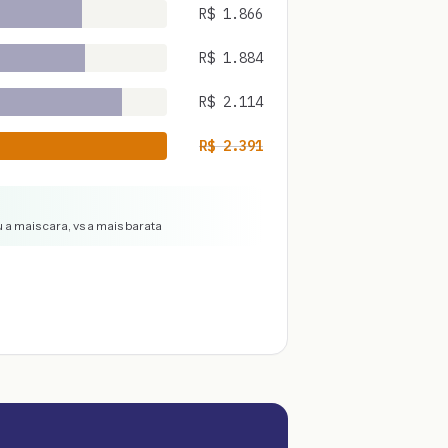
R$
1.866
R$
1.884
R$
2.114
R$
2.391
 a mais cara, vs a mais barata