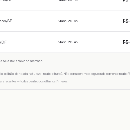
R
hos
/
SP
Masc · 26-45
R
/
DF
Masc · 26-45
a 5% a 15% abaixo do mercado.
io, colisão, danos da natureza, roubo e furto). Não consideramos seguros de somente roubo/f
ais recentes — todas dentro dos últimos 7 meses.