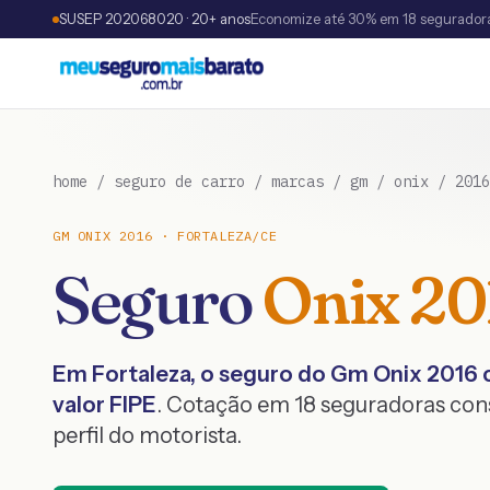
SUSEP 202068020 · 20+ anos
Economize até 30% em 18 segurador
home
/
seguro de carro
/
marcas
/
gm
/
onix
/
2016
GM
ONIX
2016
·
FORTALEZA
/
CE
Seguro
Onix
20
Em
Fortaleza
, o seguro do
Gm
Onix
2016
valor FIPE
. Cotação em 18 seguradoras co
perfil do motorista.