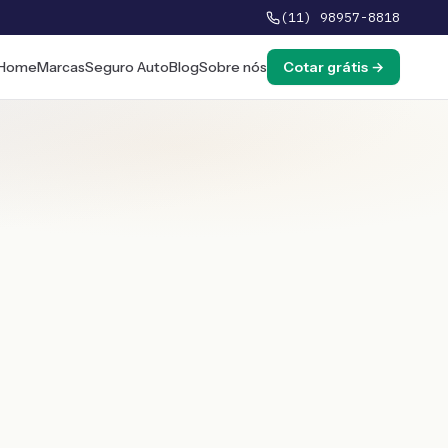
(11) 98957-8818
Home
Marcas
Seguro Auto
Blog
Sobre nós
Cotar grátis →