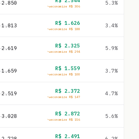
R$
2.544
$
2.850
5.3
%
economize R$
306
R$
1.626
$
1.813
3.4
%
economize R$
188
R$
2.325
$
2.619
5.9
%
economize R$
294
R$
1.559
$
1.659
3.7
%
economize R$
100
R$
2.372
$
2.519
4.7
%
economize R$
147
R$
2.872
$
3.028
5.6
%
economize R$
156
R$
2.491
$
2.728
6.2
%