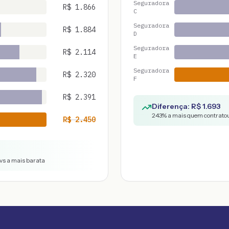
Seguradora
R$
1.866
C
Seguradora
R$
1.884
D
Seguradora
R$
2.114
E
Seguradora
R$
2.320
F
R$
2.391
Diferença: R$
1.693
243
% a mais quem contratou
R$
2.450
vs a mais barata