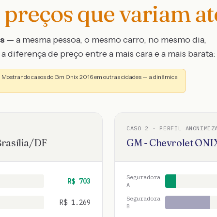
preços que variam a
os
— a mesma pessoa, o mesmo carro, no mesmo dia,
a diferença de preço entre a mais cara e a mais barata:
a. Mostrando casos do Gm Onix 2016 em outras cidades — a dinâmica
CASO
2
· PERFIL ANONIMIZ
rasília
/
DF
GM - Chevrolet
ONI
Seguradora
R$
703
A
Seguradora
R$
1.269
B