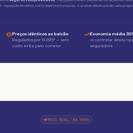
 reposição de vidros, carro reserva e franquias. A análise detalhada de cada propost
Preços idênticos ao balcão
Economia média 30
Regulados por SUSEP — sem
vs contratar direto na
custo extra pelo corretor
seguradora
PREÇO REAL, NA HORA