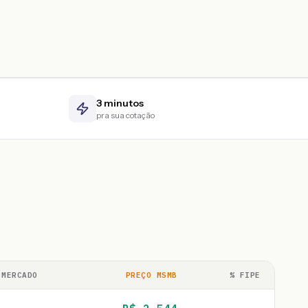
3 minutos
pra sua cotação
 MERCADO
PREÇO MSMB
% FIPE