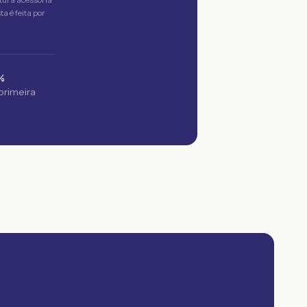
a é feita por
%
 primeira