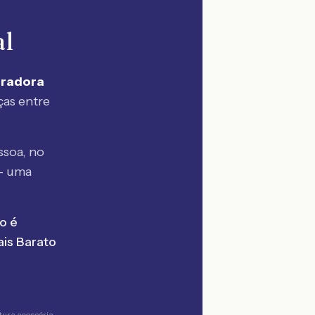
al
uradora
ças entre
ssoa, no
— uma
o é
is Barato
tura acessória