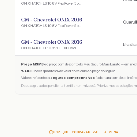
ONIX HATCH LS 1.0 8V FlexPower 5p Mec.
GM - Chevrolet ONIX 2016
Guarul
ONIX HATCH LS 1.0 8V FlexPower 5p Mec.
GM - Chevrolet ONIX 2016
Brasília
ONIX HATCH LT 1.0 8V FLEXPOWER 5P MEC.
Preço MSMB
é o preço com desconto do Meu Seguro Mais Barato — em médi
% FIPE
indica quantos % do valor do veículo é o preço do seguro.
Valores referentes a
seguros compreensivos
(cobertura completa: incênd
Dados agrupados por cliente (perfil anonimizado). Priorizamos as cotações m
POR QUE COMPARAR VALE A PENA