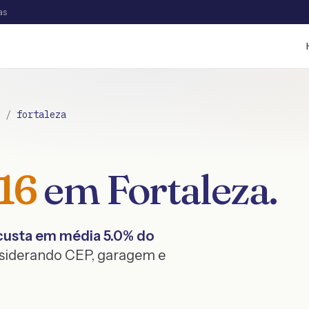
as
/
fortaleza
16
em
Fortaleza
.
custa em média
5.0
% do
nsiderando CEP, garagem e