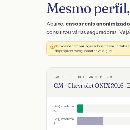
Mesmo perfil,
Abaixo,
casos reais anonimizad
consultou várias seguradoras. Veja 
Sem casos com variação suficiente em Fortalez
de preço entre seguradoras vale igual.
CASO
1
· PERFIL ANONIMIZADO
GM - Chevrolet
ONIX
2016
·
B
Seguradora
A
Seguradora
B