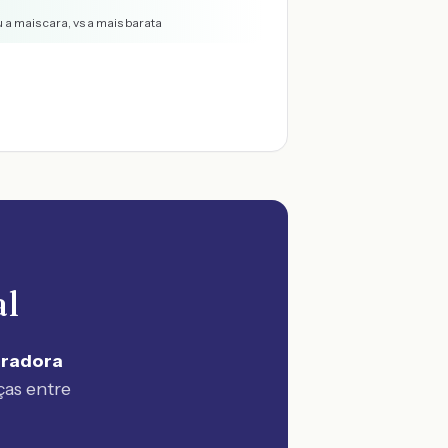
 a mais cara, vs a mais barata
al
uradora
ças entre