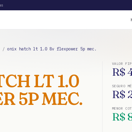
as
/
onix hatch lt 1.0 8v flexpower 5p mec.
VALOR FIP
R$
CH LT 1.0
SEGURO MÉ
R 5P MEC.
R$
MENOR CO
R$