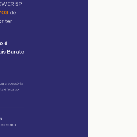
POWER 5P
703
de
r ter
o é
is Barato
tura acessória
a é feita por
%
 primeira