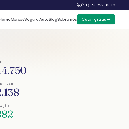
(11) 98957-8818
Home
Marcas
Seguro Auto
Blog
Sobre nós
Cotar grátis →
E
44.750
DIO/ANO
2.138
TAÇÃO
882