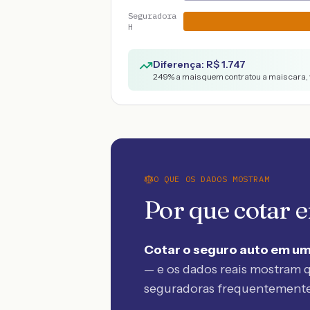
Seguradora
H
Diferença: R$
1.747
249
% a mais quem contratou a mais cara, 
O QUE OS DADOS MOSTRAM
Por que cotar
Cotar o seguro auto em um
— e os dados reais mostram q
seguradoras frequentement