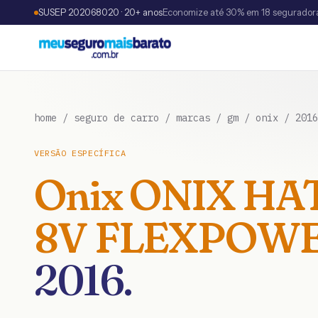
SUSEP 202068020 · 20+ anos
Economize até 30% em 18 segurador
home
/
seguro de carro
/
marcas
/
gm
/
onix
/
2016
VERSÃO ESPECÍFICA
Onix
ONIX HAT
8V FLEXPOWE
2016
.