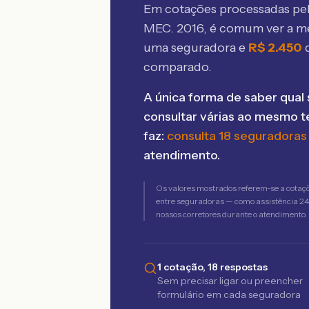
Em cotações processadas p
MEC. 2016
, é comum ver a m
uma seguradora e
R$
2.450
comparado.
A única forma de saber qual 
consultar várias ao mesmo 
faz:
consulta 18 seguradoras
atendimento.
Os valores mostrados referem-se a cotaç
entre seguradoras — como assistência 24h,
nossos corretores durante o atendimento.
1 cotação, 18 respostas
Sem precisar ligar ou preencher
formulário em cada seguradora