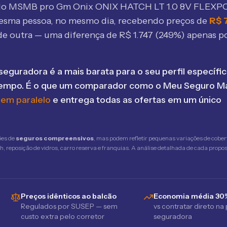
elo MSMB
pro Gm Onix ONIX HATCH LT 1.0 8V FLEX
esma pessoa, no mesmo dia, recebendo preços de
R$
de outra — uma diferença de R$
1.747
(
249
%) apenas po
seguradora é a mais barata para o seu perfil específic
tempo. É o que um comparador como o Meu Seguro Ma
 em paralelo
e entrega todas as ofertas em um único
ões de
seguros compreensivos
, mas podem refletir pequenas variações de cober
 reposição de vidros, carro reserva e franquias. A análise detalhada de cada propost
Preços idênticos ao balcão
Economia média 30
Regulados por SUSEP — sem
vs contratar direto na
custo extra pelo corretor
seguradora