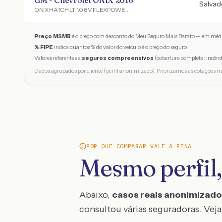
GM - Chevrolet ONIX 2016
Salvad
ONIX HATCH LT 1.0 8V FLEXPOWER 5P MEC.
Preço MSMB
é o preço com desconto do Meu Seguro Mais Barato — em médi
% FIPE
indica quantos % do valor do veículo é o preço do seguro.
Valores referentes a
seguros compreensivos
(cobertura completa: incênd
Dados agrupados por cliente (perfil anonimizado). Priorizamos as cotações m
POR QUE COMPARAR VALE A PENA
Mesmo perfil,
Abaixo,
casos reais anonimizad
consultou várias seguradoras. Veja 