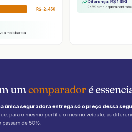
Diferença: R$
1.693
243
% a mais quem contratou
R$
2.450
vs a mais barata
 em um
comparador
é essenci
a única seguradora entrega só o preço dessa seg
ue, para o mesmo perfil e o mesmo veículo, as diferen
e passam de 50%.