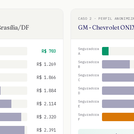
CASO
2
· PERFIL ANONIMIZ
rasília
/
DF
GM - Chevrolet
ONI
Seguradora
R$
703
A
Seguradora
R$
1.269
B
Seguradora
R$
1.866
C
Seguradora
R$
1.884
D
Seguradora
R$
2.114
E
Seguradora
R$
2.320
F
R$
2.391