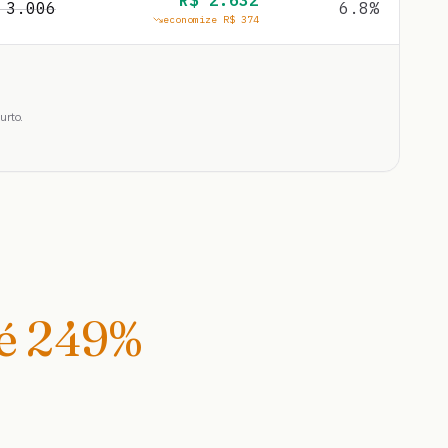
R$
2.632
$
3.006
6.8
%
economize R$
374
urto.
té
249
%