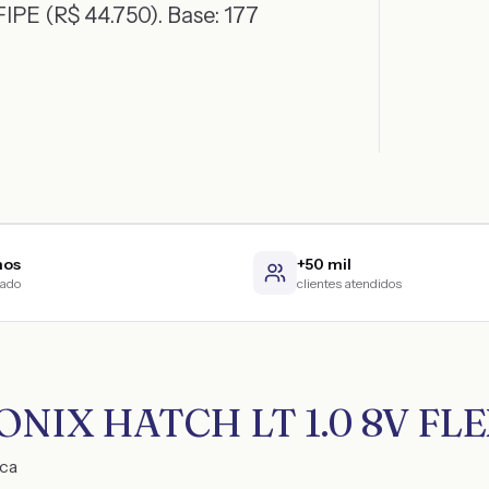
IPE (R$ 44.750)
. Base:
177
nos
+50 mil
cado
clientes atendidos
ix ONIX HATCH LT 1.0 8V F
ica