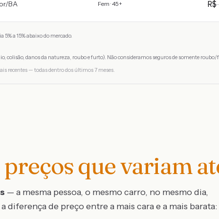
R
or
/
BA
Fem · 45+
a 5% a 15% abaixo do mercado.
io, colisão, danos da natureza, roubo e furto). Não consideramos seguros de somente roubo/f
ais recentes — todas dentro dos últimos 7 meses.
preços que variam a
os
— a mesma pessoa, o mesmo carro, no mesmo dia,
a diferença de preço entre a mais cara e a mais barata: