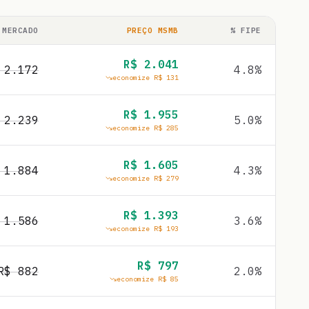
 MERCADO
PREÇO MSMB
% FIPE
R$
2.041
$
2.172
4.8
%
economize R$
131
R$
1.955
$
2.239
5.0
%
economize R$
285
R$
1.605
$
1.884
4.3
%
economize R$
279
R$
1.393
$
1.586
3.6
%
economize R$
193
R$
797
R$
882
2.0
%
economize R$
85