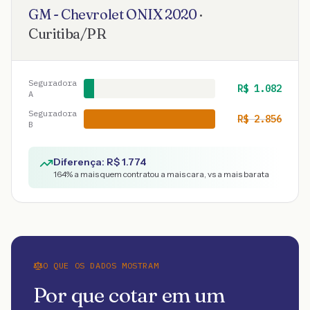
GM - Chevrolet
ONIX
2020
·
Curitiba
/
PR
Seguradora
R$
1.082
A
Seguradora
R$
2.856
B
Diferença: R$
1.774
164
% a mais quem contratou a mais cara, vs a mais barata
O QUE OS DADOS MOSTRAM
Por que cotar em um