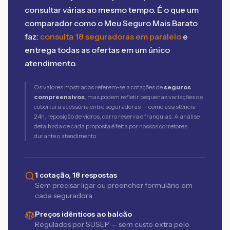
consultar várias ao mesmo tempo. É o que um
comparador como o Meu Seguro Mais Barato
faz:
consulta 18 seguradoras em paralelo
e
entrega todas as ofertas em um único
atendimento.
Os valores mostrados referem-se a cotações de
seguros
compreensivos
, mas podem refletir pequenas variações de
cobertura acessória entre seguradoras — como assistência
24h, reposição de vidros, carro reserva e franquias. A análise
detalhada de cada proposta é feita por nossos corretores
durante o atendimento.
1 cotação, 18 respostas
Sem precisar ligar ou preencher formulário em
cada seguradora
Preços idênticos ao balcão
Regulados por SUSEP — sem custo extra pelo