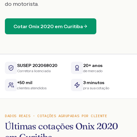
do motorista.
Cotar
Onix
2020
em
Curitiba
SUSEP 202068020
20+ anos
Corretora licenciada
de mercado
+50 mil
3 minutos
clientes atendidos
pra sua cotação
DADOS REAIS · COTAÇÕES AGRUPADAS POR CLIENTE
Últimas cotações Onix 2020