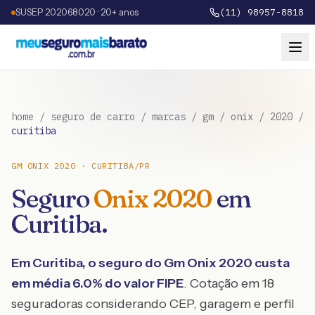
SUSEP 202068020 · 20+ anos
(11) 98957-8818
home
/
seguro de carro
/
marcas
/
gm
/
onix
/
2020
/
curitiba
GM
ONIX
2020
·
CURITIBA
/
PR
Seguro
Onix
2020
em
Curitiba
.
Em
Curitiba
, o seguro do
Gm
Onix
2020
custa
em média
6.0
% do valor FIPE
. Cotação em 18
seguradoras considerando CEP, garagem e perfil