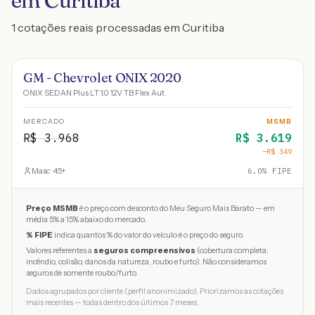
em Curitiba
1 cotações reais processadas em Curitiba
GM - Chevrolet ONIX 2020
ONIX SEDAN Plus LT 1.0 12V TB Flex Aut.
MERCADO
MSMB
R$
3.968
R$
3.619
−R$
349
Masc · 45+
6.0
% FIPE
Preço MSMB
é o preço com desconto do Meu Seguro Mais Barato — em
média 5% a 15% abaixo do mercado.
% FIPE
indica quantos % do valor do veículo é o preço do seguro.
Valores referentes a
seguros compreensivos
(cobertura completa:
incêndio, colisão, danos da natureza, roubo e furto). Não consideramos
seguros de somente roubo/furto.
Dados agrupados por cliente (perfil anonimizado). Priorizamos as cotações
mais recentes — todas dentro dos últimos 7 meses.