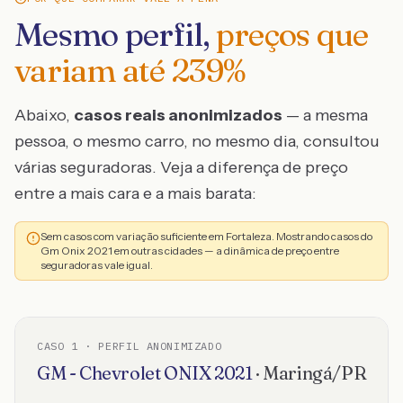
Mesmo perfil,
preços que
variam até
239
%
Abaixo,
casos reais anonimizados
— a mesma
pessoa, o mesmo carro, no mesmo dia, consultou
várias seguradoras. Veja a diferença de preço
entre a mais cara e a mais barata:
Sem casos com variação suficiente em Fortaleza. Mostrando casos do
Gm Onix 2021 em outras cidades — a dinâmica de preço entre
seguradoras vale igual.
CASO
1
· PERFIL ANONIMIZADO
GM - Chevrolet
ONIX
2021
·
Maringá
/
PR