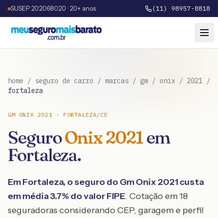
SUSEP 202068020 · 20+ anos
(11) 98957-8818
home
/
seguro de carro
/
marcas
/
gm
/
onix
/
2021
/
fortaleza
GM
ONIX
2021
·
FORTALEZA
/
CE
Seguro
Onix
2021
em
Fortaleza
.
Em
Fortaleza
, o seguro do
Gm
Onix
2021
custa
em média
3.7
% do valor FIPE
. Cotação em 18
seguradoras considerando CEP, garagem e perfil