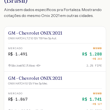
(Brasil)
Ainda sem dados específicos pra Fortaleza. Mostrando
cotações do mesmo Onix 2021 em outras cidades.
GM - Chevrolet ONIX 2021
ONIX HATCH LTZ 1.0 12V TB Flex 5p Aut.
MERCADO
MSMB
R$
1.491
R$
1.288
−R$
203
São José
/
SC
Masc · 45+
2.2
% FIPE
GM - Chevrolet ONIX 2021
ONIX HATCH 1.0 12V Flex 5p Mec.
MERCADO
MSMB
R$
1.867
R$
1.741
−R$
127