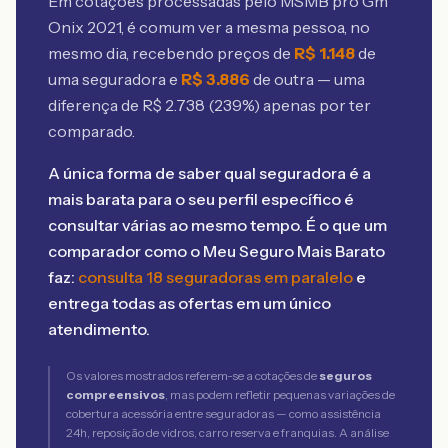
Em cotações processadas pelo MSMB
pro Gm
Onix 2021
, é comum ver a mesma pessoa, no
mesmo dia, recebendo preços de
R$
1.148
de
uma seguradora e
R$
3.886
de outra — uma
diferença de R$
2.738
(
239
%) apenas por ter
comparado.
A única forma de saber qual seguradora é a
mais barata para o seu perfil específico é
consultar várias ao mesmo tempo. É o que um
comparador como o Meu Seguro Mais Barato
faz:
consulta 18 seguradoras em paralelo
e
entrega todas as ofertas em um único
atendimento.
Os valores mostrados referem-se a cotações de
seguros
compreensivos
, mas podem refletir pequenas variações de
cobertura acessória entre seguradoras — como assistência
24h, reposição de vidros, carro reserva e franquias. A análise