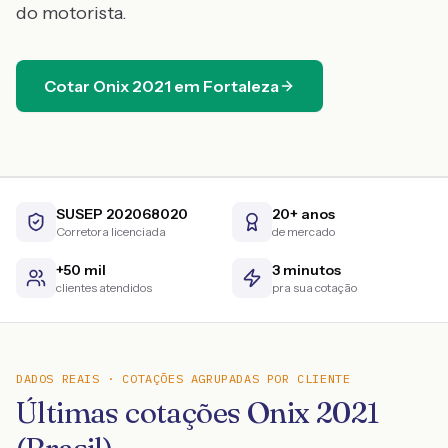
do motorista.
Cotar
Onix
2021
em
Fortaleza
SUSEP 202068020
20+ anos
Corretora licenciada
de mercado
+50 mil
3 minutos
clientes atendidos
pra sua cotação
DADOS REAIS · COTAÇÕES AGRUPADAS POR CLIENTE
Últimas cotações Onix 2021