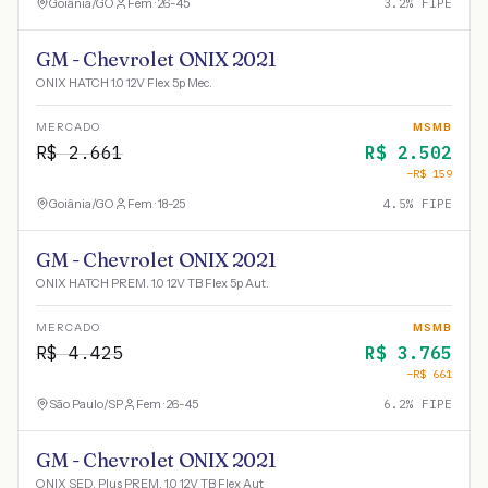
Goiânia
/
GO
Fem · 26-45
3.2
% FIPE
GM - Chevrolet ONIX 2021
ONIX HATCH 1.0 12V Flex 5p Mec.
MERCADO
MSMB
R$
2.661
R$
2.502
−R$
159
Goiânia
/
GO
Fem · 18-25
4.5
% FIPE
GM - Chevrolet ONIX 2021
ONIX HATCH PREM. 1.0 12V TB Flex 5p Aut.
MERCADO
MSMB
R$
4.425
R$
3.765
−R$
661
São Paulo
/
SP
Fem · 26-45
6.2
% FIPE
GM - Chevrolet ONIX 2021
ONIX SED. Plus PREM. 1.0 12V TB Flex Aut