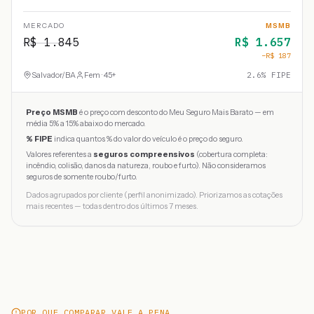
MERCADO
MSMB
R$
1.845
R$
1.657
−R$
187
Salvador
/
BA
Fem · 45+
2.6
% FIPE
Preço MSMB
é o preço com desconto do Meu Seguro Mais Barato — em
média 5% a 15% abaixo do mercado.
% FIPE
indica quantos % do valor do veículo é o preço do seguro.
Valores referentes a
seguros compreensivos
(cobertura completa:
incêndio, colisão, danos da natureza, roubo e furto). Não consideramos
seguros de somente roubo/furto.
Dados agrupados por cliente (perfil anonimizado). Priorizamos as cotações
mais recentes — todas dentro dos últimos 7 meses.
POR QUE COMPARAR VALE A PENA