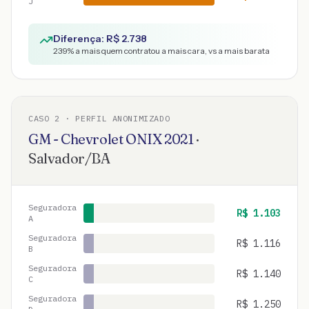
J
Diferença: R$
2.738
239
% a mais quem contratou a mais cara, vs a mais barata
CASO
2
· PERFIL ANONIMIZADO
GM - Chevrolet
ONIX
2021
·
Salvador
/
BA
Seguradora
R$
1.103
A
Seguradora
R$
1.116
B
Seguradora
R$
1.140
C
Seguradora
R$
1.250