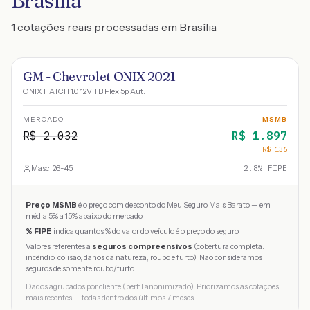
Brasília
1 cotações reais processadas em Brasília
GM - Chevrolet ONIX 2021
ONIX HATCH 1.0 12V TB Flex 5p Aut.
MERCADO
MSMB
R$
2.032
R$
1.897
−R$
136
Masc · 26-45
2.8
% FIPE
Preço MSMB
é o preço com desconto do Meu Seguro Mais Barato — em
média 5% a 15% abaixo do mercado.
% FIPE
indica quantos % do valor do veículo é o preço do seguro.
Valores referentes a
seguros compreensivos
(cobertura completa:
incêndio, colisão, danos da natureza, roubo e furto). Não consideramos
seguros de somente roubo/furto.
Dados agrupados por cliente (perfil anonimizado). Priorizamos as cotações
mais recentes — todas dentro dos últimos 7 meses.