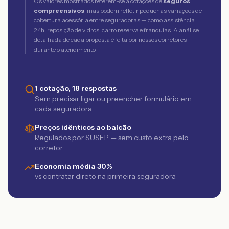
Os valores mostrados referem-se a cotações de
seguros
compreensivos
, mas podem refletir pequenas variações de
cobertura acessória entre seguradoras — como assistência
24h, reposição de vidros, carro reserva e franquias. A análise
detalhada de cada proposta é feita por nossos corretores
durante o atendimento.
1 cotação, 18 respostas
Sem precisar ligar ou preencher formulário em
cada seguradora
Preços idênticos ao balcão
Regulados por SUSEP — sem custo extra pelo
corretor
Economia média 30%
vs contratar direto na primeira seguradora