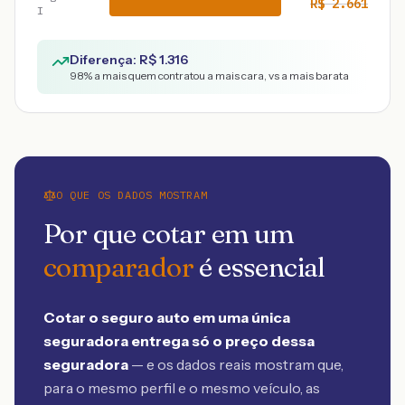
R$
2.661
I
Diferença: R$
1.316
98
% a mais quem contratou a mais cara, vs a mais barata
O QUE OS DADOS MOSTRAM
Por que cotar em um
comparador
é essencial
Cotar o seguro auto em uma única
seguradora entrega só o preço dessa
seguradora
— e os dados reais mostram que,
para o mesmo perfil e o mesmo veículo, as