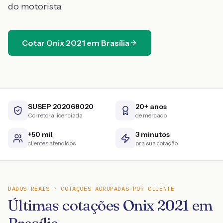
do motorista.
Cotar
Onix
2021
em
Brasília
SUSEP 202068020
20+ anos
Corretora licenciada
de mercado
+50 mil
3 minutos
clientes atendidos
pra sua cotação
DADOS REAIS · COTAÇÕES AGRUPADAS POR CLIENTE
Últimas cotações Onix 2021 em