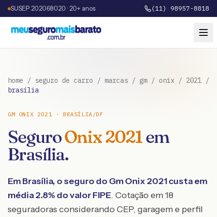
SUSEP 202068020 · 20+ anos
(11) 98957-8818
home
/
seguro de carro
/
marcas
/
gm
/
onix
/
2021
/
brasília
GM
ONIX
2021
·
BRASÍLIA
/
DF
Seguro
Onix
2021
em
Brasília
.
Em
Brasília
, o seguro do
Gm
Onix
2021
custa em
média
2.8
% do valor FIPE
. Cotação em 18
seguradoras considerando CEP, garagem e perfil