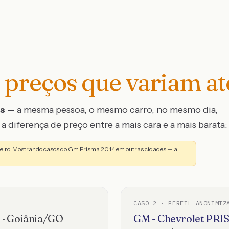
preços que variam a
os
— a mesma pessoa, o mesmo carro, no mesmo dia,
a diferença de preço entre a mais cara e a mais barata:
neiro. Mostrando casos do Gm Prisma 2014 em outras cidades — a
CASO
2
· PERFIL ANONIMIZ
4
·
Goiânia
/
GO
GM - Chevrolet
PRI