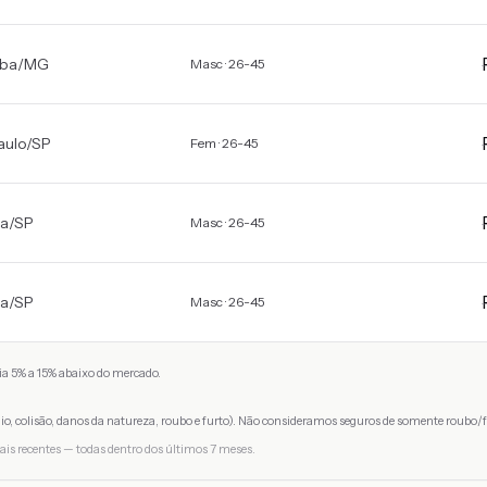
aba
/
MG
Masc · 26-45
aulo
/
SP
Fem · 26-45
ra
/
SP
Masc · 26-45
ra
/
SP
Masc · 26-45
a 5% a 15% abaixo do mercado.
io, colisão, danos da natureza, roubo e furto). Não consideramos seguros de somente roubo/f
ais recentes — todas dentro dos últimos 7 meses.