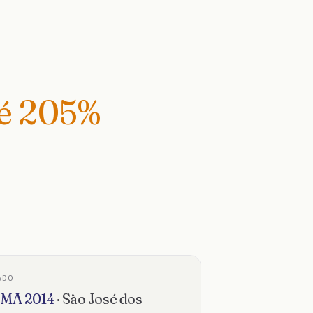
té
205
%
ADO
SMA
2014
·
São José dos