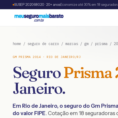
SUSEP 202068020 · 20+ anos
Economize até 30% em 18 segurador
home
/
seguro de carro
/
marcas
/
gm
/
prisma
/
20
GM
PRISMA
2014
·
RIO DE JANEIRO
/
RJ
Seguro
Prisma
Janeiro
.
Em
Rio de Janeiro
, o seguro do
Gm
Prism
do valor FIPE
. Cotação em 18 seguradoras