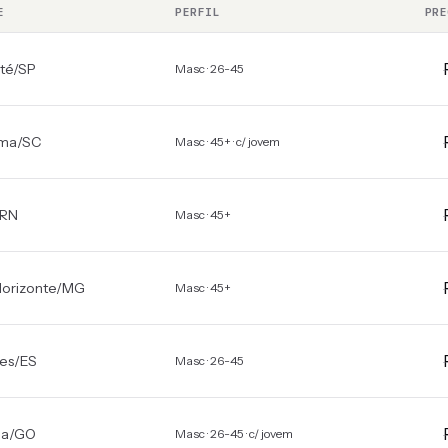
E
PERFIL
PRE
té
/
SP
Masc · 26-45
úma
/
SC
Masc · 45+ · c/ jovem
RN
Masc · 45+
Horizonte
/
MG
Masc · 45+
res
/
ES
Masc · 26-45
ia
/
GO
Masc · 26-45 · c/ jovem