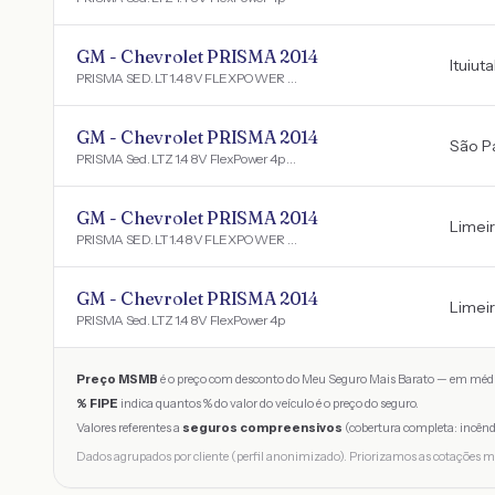
GM - Chevrolet PRISMA 2014
Ituiut
PRISMA SED. LT 1.4 8V FLEXPOWER 4P
GM - Chevrolet PRISMA 2014
São P
PRISMA Sed. LTZ 1.4 8V FlexPower 4p Aut.
GM - Chevrolet PRISMA 2014
Limei
PRISMA SED. LT 1.4 8V FLEXPOWER 4P
GM - Chevrolet PRISMA 2014
Limei
PRISMA Sed. LTZ 1.4 8V FlexPower 4p
Preço MSMB
é o preço com desconto do Meu Seguro Mais Barato — em médi
% FIPE
indica quantos % do valor do veículo é o preço do seguro.
Valores referentes a
seguros compreensivos
(cobertura completa: incênd
Dados agrupados por cliente (perfil anonimizado). Priorizamos as cotações m