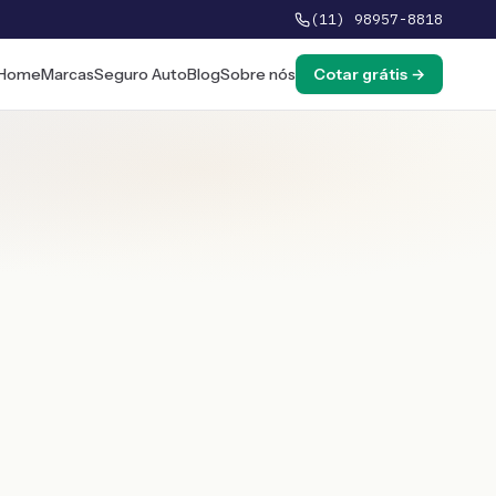
(11) 98957-8818
Home
Marcas
Seguro Auto
Blog
Sobre nós
Cotar grátis →