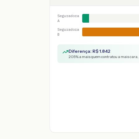
Seguradora
A
Seguradora
B
Diferença: R$
1.842
205
% a mais quem contratou a mais cara,