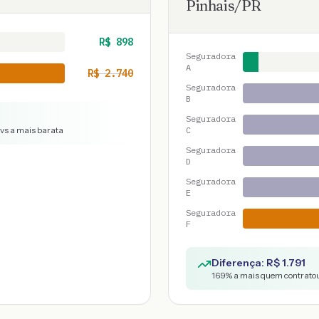
Pinhais
/
PR
R$
898
Seguradora
A
R$
2.740
Seguradora
B
Seguradora
 vs a mais barata
C
Seguradora
D
Seguradora
E
Seguradora
F
Diferença: R$
1.791
169
% a mais quem contratou