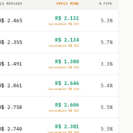
ÇO MERCADO
PREÇO MSMB
% FIPE
R$
2.132
R$
2.465
5.3
%
economize R$
333
R$
2.134
R$
2.355
5.7
%
economize R$
221
R$
1.380
R$
1.491
3.3
%
economize R$
110
R$
2.646
R$
2.861
5.4
%
economize R$
216
R$
2.606
R$
2.758
5.5
%
economize R$
152
R$
2.381
R$
2.740
5.5
%
economize R$
359