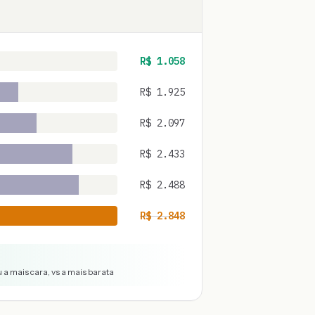
R$
1.058
R$
1.925
R$
2.097
R$
2.433
R$
2.488
R$
2.848
 a mais cara, vs a mais barata