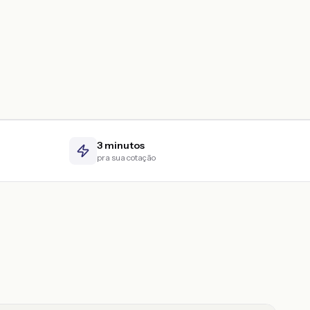
3 minutos
pra sua cotação