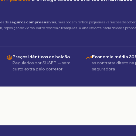
ões de
seguros compreensivos
, mas podem refletir pequenas variações de cober
 reposição de vidros, carro reserva e franquias. A análise detalhada de cada propost
Preços idênticos ao balcão
Economia média 30
Regulados por SUSEP — sem
vs contratar direto na
custo extra pelo corretor
seguradora