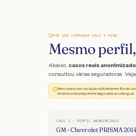
POR QUE COMPARAR VALE A PENA
Mesmo perfil,
Abaixo,
casos reais anonimizad
consultou várias seguradoras. Veja 
Sem casos com variação suficiente em Rio de Ja
dinâmica de preço entre seguradoras vale igual.
CASO
1
· PERFIL ANONIMIZADO
GM - Chevrolet
PRISMA
201