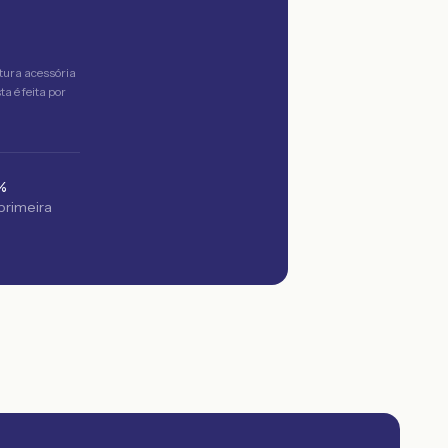
tura acessória
a é feita por
%
 primeira