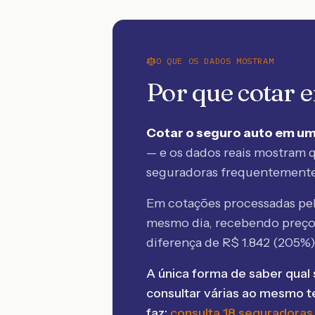
O QUE OS DADOS MOSTRAM
Por que cotar
Cotar o seguro auto em um
— e os dados reais mostram q
seguradoras frequentement
Em cotações processadas p
mesmo dia, recebendo preç
diferença de R$
1.842
(
205
%)
A única forma de saber qual 
consultar várias ao mesmo 
faz:
consulta 18 seguradoras