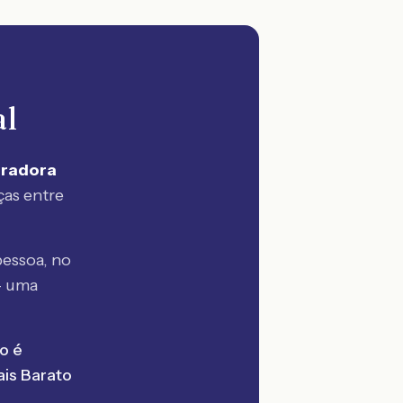
al
uradora
ças entre
essoa, no
— uma
o é
is Barato