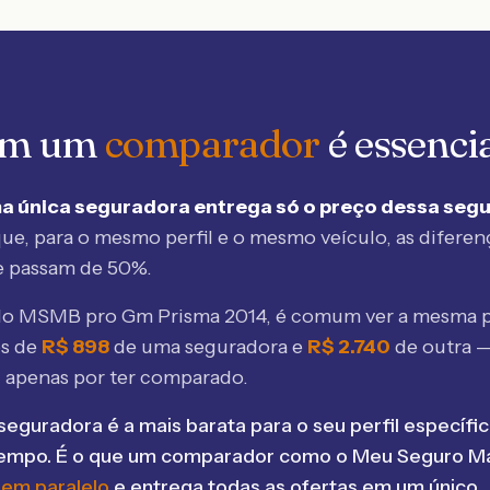
 em um
comparador
é essenci
a única seguradora entrega só o preço dessa seg
ue, para o mesmo perfil e o mesmo veículo, as diferen
e passam de 50%.
elo MSMB
pro Gm Prisma 2014
, é comum ver a mesma p
os de
R$
898
de uma seguradora e
R$
2.740
de outra 
 apenas por ter comparado.
seguradora é a mais barata para o seu perfil específic
tempo. É o que um comparador como o Meu Seguro Ma
 em paralelo
e entrega todas as ofertas em um único