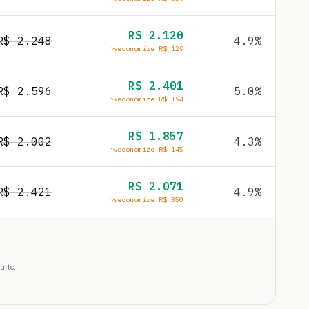
R$
2.120
R$
2.248
4.9
%
economize R$
129
R$
2.401
R$
2.596
5.0
%
economize R$
194
R$
1.857
R$
2.002
4.3
%
economize R$
145
R$
2.071
R$
2.421
4.9
%
economize R$
350
urto.