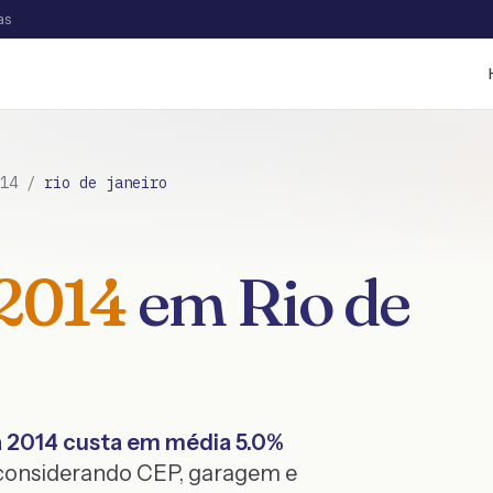
as
14
/
rio de janeiro
2014
em
Rio de
a
2014
custa em média
5.0
%
 considerando CEP, garagem e