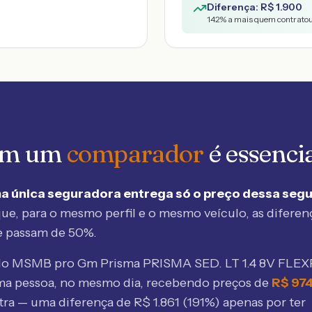
Diferença: R$
1.900
142
% a mais quem contratou
 em um
comparador
é essenci
a única seguradora entrega só o preço dessa seg
ue, para o mesmo perfil e o mesmo veículo, as diferen
e passam de 50%.
elo MSMB
pro Gm Prisma PRISMA SED. LT 1.4 8V FL
ma pessoa, no mesmo dia, recebendo preços de
R$
97
tra — uma diferença de R$
1.861
(
191
%) apenas por ter