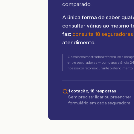
comparado.
A única forma de saber qual 
consultar várias ao mesmo 
faz:
consulta 18 seguradoras
atendimento.
Os valores mostrados referem-se a cotaç
entre seguradoras — como assistência 24h,
nossos corretores durante o atendimento.
1 cotação, 18 respostas
Sem precisar ligar ou preencher
formulário em cada seguradora