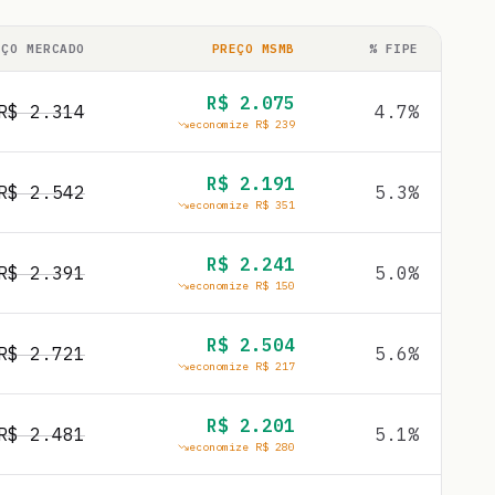
EÇO MERCADO
PREÇO MSMB
% FIPE
R$
2.075
R$
2.314
4.7
%
economize R$
239
R$
2.191
R$
2.542
5.3
%
economize R$
351
R$
2.241
R$
2.391
5.0
%
economize R$
150
R$
2.504
R$
2.721
5.6
%
economize R$
217
R$
2.201
R$
2.481
5.1
%
economize R$
280