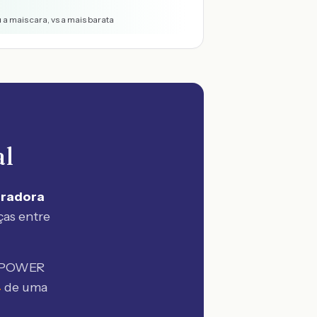
 a mais cara, vs a mais barata
al
uradora
ças entre
EXPOWER
4
de uma