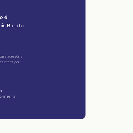
o é
is Barato
tura acessória
a é feita por
%
 primeira