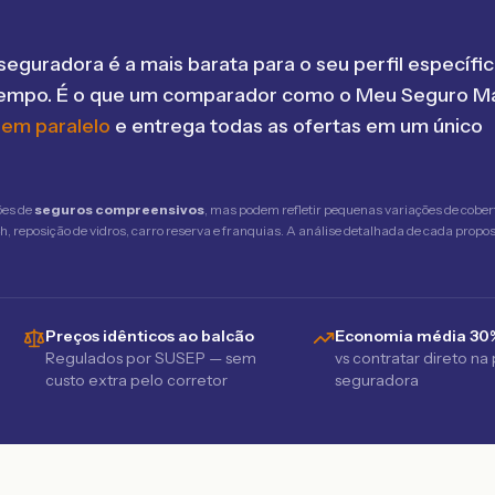
seguradora é a mais barata para o seu perfil específic
tempo. É o que um comparador como o Meu Seguro Ma
 em paralelo
e entrega todas as ofertas em um único
ões de
seguros compreensivos
, mas podem refletir pequenas variações de cober
 reposição de vidros, carro reserva e franquias. A análise detalhada de cada propost
Preços idênticos ao balcão
Economia média 30
Regulados por SUSEP — sem
vs contratar direto na
custo extra pelo corretor
seguradora