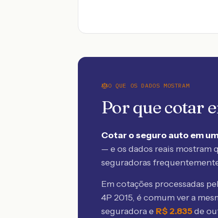
O QUE OS DADOS MOSTRAM
Por que cotar
Cotar o seguro auto em um
— e os dados reais mostram q
seguradoras frequentement
Em cotações processadas p
4P 2015
, é comum ver a mes
seguradora e
R$
2.835
de ou