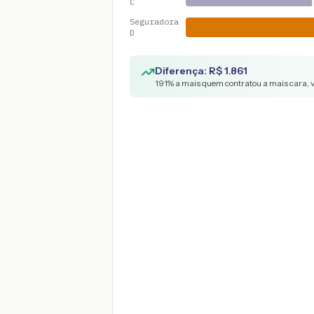
C
Seguradora
D
Diferença: R$
1.861
191
% a mais quem contratou a mais cara, 