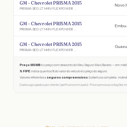
GM - Chevrolet PRISMA 2015
Novo 
PRISMA SED. LT 1.4 8V FLEXPOWER 4P
GM - Chevrolet PRISMA 2015
Embu
PRISMA SED. LT 1.4 8V FLEXPOWER 4P
GM - Chevrolet PRISMA 2015
Guaxu
PRISMA SED. LT 1.4 8V FLEXPOWER 4P
Preço MSMB
é o preço com desconto do Meu Seguro Mais Barato — em médi
% FIPE
indica quantos % do valor do veículo é o preço do seguro.
Valores referentes a
seguros compreensivos
(cobertura completa: incênd
Dados agrupados por cliente (perfil anonimizado). Priorizamos as cotações m