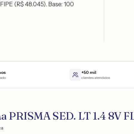
FIPE (R$ 48.045)
. Base:
100
nos
+50 mil
cado
clientes atendidos
sma PRISMA SED. LT 1.4 8V
ca