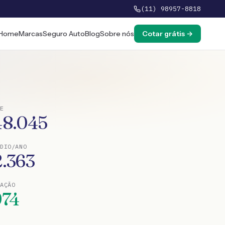
(11) 98957-8818
Home
Marcas
Seguro Auto
Blog
Sobre nós
Cotar grátis →
E
48.045
DIO/ANO
2.363
TAÇÃO
974