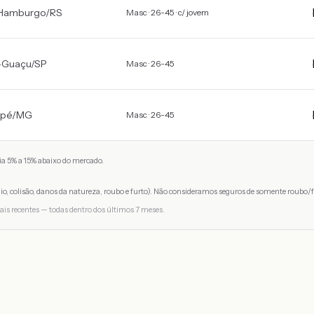
Hamburgo
/
RS
Masc · 26-45 · c/ jovem
-Guaçu
/
SP
Masc · 26-45
pé
/
MG
Masc · 26-45
a 5% a 15% abaixo do mercado.
io, colisão, danos da natureza, roubo e furto). Não consideramos seguros de somente roubo/f
ais recentes — todas dentro dos últimos 7 meses.