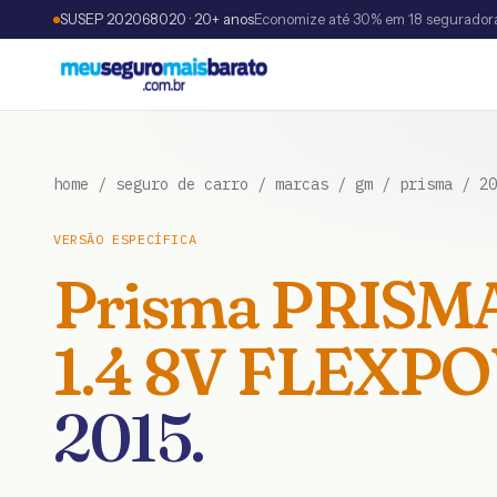
SUSEP 202068020 · 20+ anos
Economize até 30% em 18 segurador
home
/
seguro de carro
/
marcas
/
gm
/
prisma
/
20
VERSÃO ESPECÍFICA
Prisma
PRISMA
1.4 8V FLEXP
2015
.