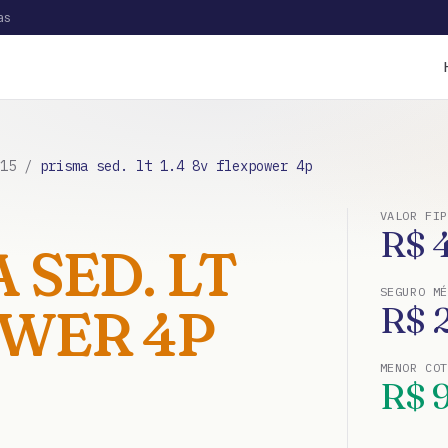
as
15
/
prisma sed. lt 1.4 8v flexpower 4p
VALOR FIP
R$
 SED. LT
SEGURO MÉ
OWER 4P
R$
MENOR CO
R$