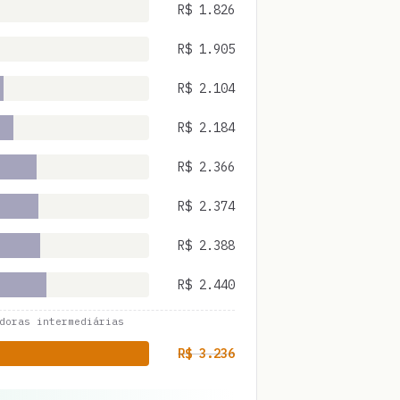
R$
1.826
R$
1.905
R$
2.104
R$
2.184
R$
2.366
R$
2.374
R$
2.388
R$
2.440
doras intermediárias
R$
3.236