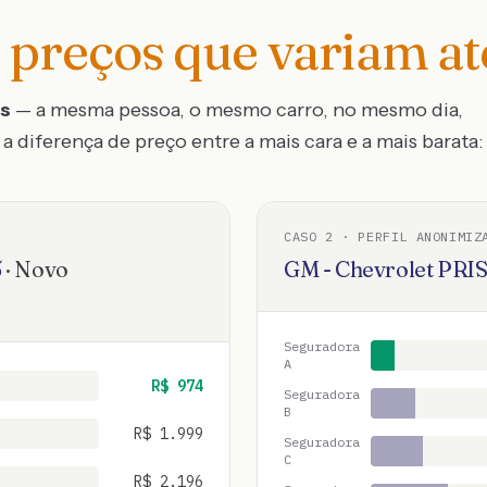
preços que variam a
os
— a mesma pessoa, o mesmo carro, no mesmo dia,
a diferença de preço entre a mais cara e a mais barata:
CASO
2
· PERFIL ANONIMIZ
5
·
Novo
GM - Chevrolet
PRI
Seguradora
A
R$
974
Seguradora
B
R$
1.999
Seguradora
C
R$
2.196