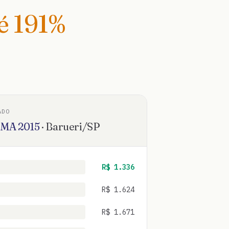
té
191
%
ADO
SMA
2015
·
Barueri
/
SP
R$
1.336
R$
1.624
R$
1.671