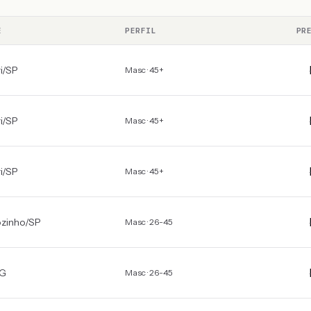
E
PERFIL
PR
i
/
SP
Masc · 45+
i
/
SP
Masc · 45+
i
/
SP
Masc · 45+
ozinho
/
SP
Masc · 26-45
G
Masc · 26-45