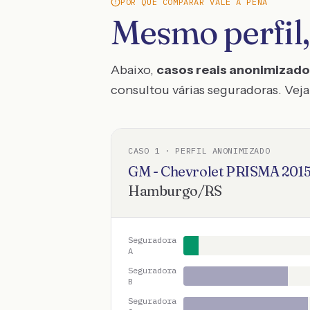
POR QUE COMPARAR VALE A PENA
Mesmo perfil,
Abaixo,
casos reais anonimizad
consultou várias seguradoras. Veja 
CASO
1
· PERFIL ANONIMIZADO
GM - Chevrolet
PRISMA
201
Hamburgo
/
RS
Seguradora
A
Seguradora
B
Seguradora