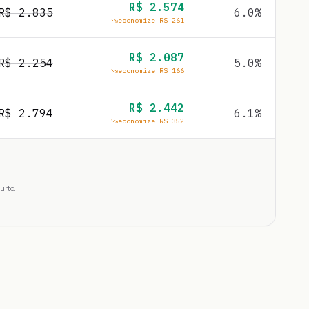
R$
2.574
R$
2.835
6.0
%
economize R$
261
R$
2.087
R$
2.254
5.0
%
economize R$
166
R$
2.442
R$
2.794
6.1
%
economize R$
352
urto.