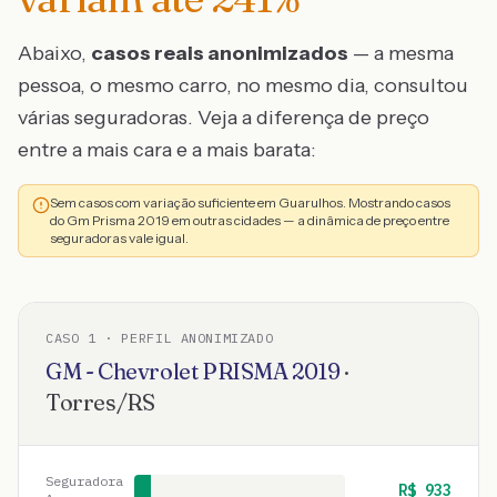
Abaixo,
casos reais anonimizados
— a mesma
pessoa, o mesmo carro, no mesmo dia, consultou
várias seguradoras. Veja a diferença de preço
entre a mais cara e a mais barata:
Sem casos com variação suficiente em Guarulhos. Mostrando casos
do Gm Prisma 2019 em outras cidades — a dinâmica de preço entre
seguradoras vale igual.
CASO
1
· PERFIL ANONIMIZADO
GM - Chevrolet
PRISMA
2019
·
Torres
/
RS
Seguradora
R$
933