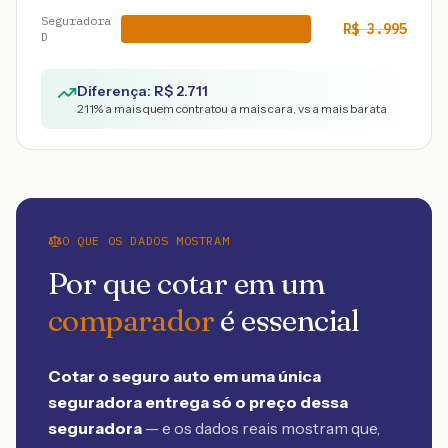
Seguradora
R$
3.995
D
Diferença: R$
2.711
211
% a mais quem contratou a mais cara, vs a mais barata
O QUE OS DADOS MOSTRAM
Por que cotar em um
comparador
é essencial
Cotar o seguro auto em uma única
seguradora entrega só o preço dessa
seguradora
— e os dados reais mostram que,