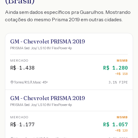
(Brasil)
Ainda sem dados específicos pra Guarulhos. Mostrando
cotações do mesmo Prisma 2019 em outras cidades.
GM - Chevrolet PRISMA 2019
PRISMA Sed. Joy/ LS 1.0 8V FlexPower 4p
MERCADO
MSMB
R$
1.438
R$
1.280
−R$
158
Torres
/
RS
Masc · 45+
3.1
% FIPE
GM - Chevrolet PRISMA 2019
PRISMA Sed. Joy/ LS 1.0 8V FlexPower 4p
MERCADO
MSMB
R$
1.177
R$
1.057
−R$
120