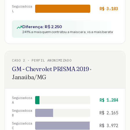
Seguradora
R$
3.183
L
Diferença: R$
2.250
241
% a mais quem contratou a mais cara, vs a mais barata
CASO
2
· PERFIL ANONIMIZADO
GM - Chevrolet
PRISMA
2019
·
Janaúba
/
MG
Seguradora
R$
1.284
A
Seguradora
R$
2.165
B
Seguradora
R$
3.972
C