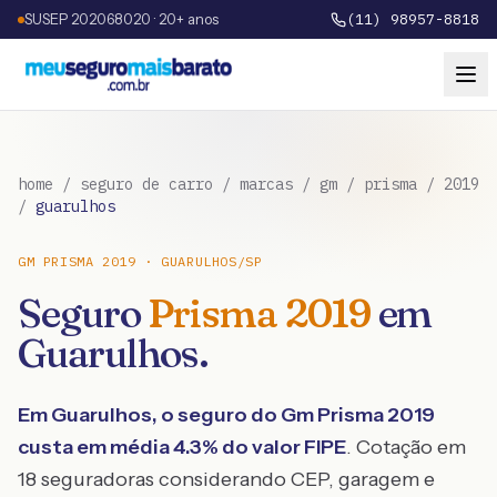
SUSEP 202068020 · 20+ anos
(11) 98957-8818
home
/
seguro de carro
/
marcas
/
gm
/
prisma
/
2019
/
guarulhos
GM
PRISMA
2019
·
GUARULHOS
/
SP
Seguro
Prisma
2019
em
Guarulhos
.
Em
Guarulhos
, o seguro do
Gm
Prisma
2019
custa em média
4.3
% do valor FIPE
. Cotação em
18 seguradoras considerando CEP, garagem e