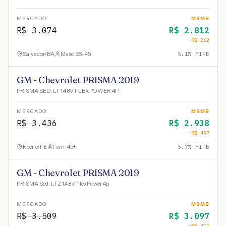
MERCADO
MSMB
R$
3.074
R$
2.812
−R$
262
Salvador
/
BA
Masc · 26-45
5.1
% FIPE
GM - Chevrolet PRISMA 2019
PRISMA SED. LT 1.4 8V FLEXPOWER 4P
MERCADO
MSMB
R$
3.436
R$
2.938
−R$
497
Recife
/
PE
Fem · 45+
5.7
% FIPE
GM - Chevrolet PRISMA 2019
PRISMA Sed. LTZ 1.4 8V FlexPower 4p
MERCADO
MSMB
R$
3.509
R$
3.097
−R$
411