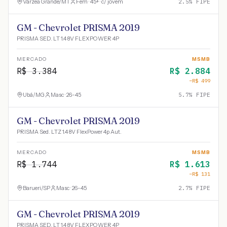
Várzea Grande
/
MT
Fem · 45+ · c/ jovem
2.5
% FIPE
GM - Chevrolet PRISMA 2019
PRISMA SED. LT 1.4 8V FLEXPOWER 4P
MERCADO
MSMB
R$
3.384
R$
2.884
−R$
499
Ubá
/
MG
Masc · 26-45
5.7
% FIPE
GM - Chevrolet PRISMA 2019
PRISMA Sed. LTZ 1.4 8V FlexPower 4p Aut.
MERCADO
MSMB
R$
1.744
R$
1.613
−R$
131
Barueri
/
SP
Masc · 26-45
2.7
% FIPE
GM - Chevrolet PRISMA 2019
PRISMA SED. LT 1.4 8V FLEXPOWER 4P