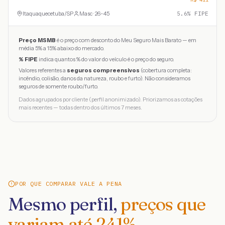
Itaquaquecetuba
/
SP
Masc · 26-45
5.6
% FIPE
Preço MSMB
é o preço com desconto do Meu Seguro Mais Barato — em
média 5% a 15% abaixo do mercado.
% FIPE
indica quantos % do valor do veículo é o preço do seguro.
Valores referentes a
seguros compreensivos
(cobertura completa:
incêndio, colisão, danos da natureza, roubo e furto). Não consideramos
seguros de somente roubo/furto.
Dados agrupados por cliente (perfil anonimizado). Priorizamos as cotações
mais recentes — todas dentro dos últimos 7 meses.
POR QUE COMPARAR VALE A PENA
Mesmo perfil,
preços que
variam até
241
%