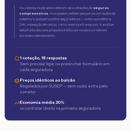
Os valores mostrados referem-se a cotações de
seguros
compreensivos
, mas podem refletir pequenas variações de
cobertura acessória entre seguradoras — como assistência
24h, reposição de vidros, carro reserva e franquias. A análise
detalhada de cada proposta é feita por nossos corretores
durante o atendimento.
1 cotação, 18 respostas
Sem precisar ligar ou preencher formulário em
cada seguradora
Preços idênticos ao balcão
Regulados por SUSEP — sem custo extra pelo
corretor
Economia média 30%
vs contratar direto na primeira seguradora