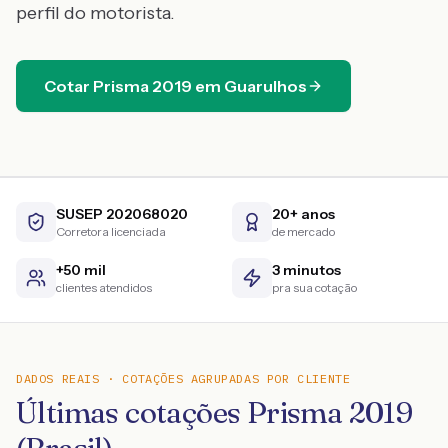
perfil do motorista.
Cotar
Prisma
2019
em
Guarulhos
SUSEP 202068020
20+ anos
Corretora licenciada
de mercado
+50 mil
3 minutos
clientes atendidos
pra sua cotação
DADOS REAIS · COTAÇÕES AGRUPADAS POR CLIENTE
Últimas cotações Prisma 2019