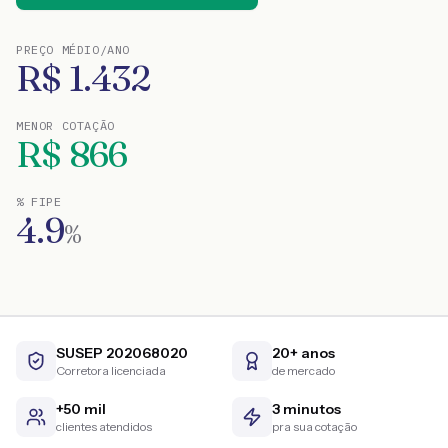
PREÇO MÉDIO/ANO
R$
1.432
MENOR COTAÇÃO
R$
866
% FIPE
4.9
%
SUSEP 202068020
20+ anos
Corretora licenciada
de mercado
+50 mil
3 minutos
clientes atendidos
pra sua cotação